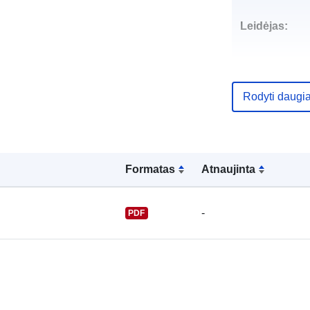
Leidėjas:
Rodyti daugi
Kontaktinis
punktas:
Formatas
Atnaujinta
-
PDF
Katalogo įraš