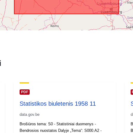
i
PDF
Statistikos biuletenis 1958 11
data.gov.be
d
Brošiūros tema: S0 - Statistiniai duomenys -
B
Bendrosios nuostatos Dalyje „Tema“: S000.A2 -
B