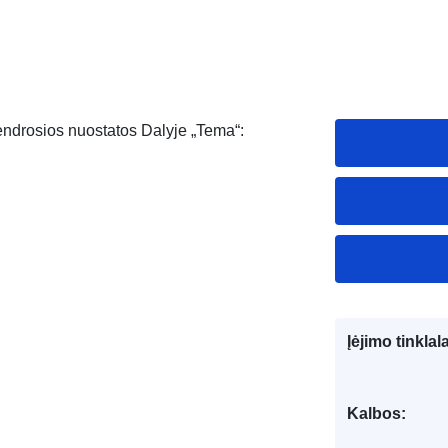
Bendrosios nuostatos Dalyje „Tema“:
Įėjimo tinklal
Kalbos: