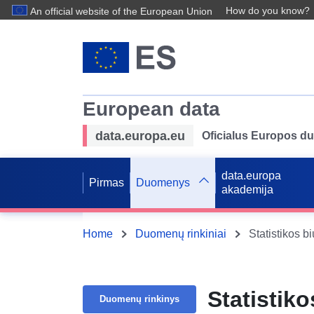
How do you know?
An official website of the European Union
European data
data.europa.eu
Oficialus Europos d
data.europa
Pirmas
Duomenys
akademija
Home
Duomenų rinkiniai
Statistikos b
Statistiko
Duomenų rinkinys