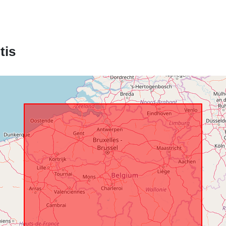
tis
Erdviniai
duomenys:
Identifikatoria
uriRef:
Prieigos teis
Laikotarpis: