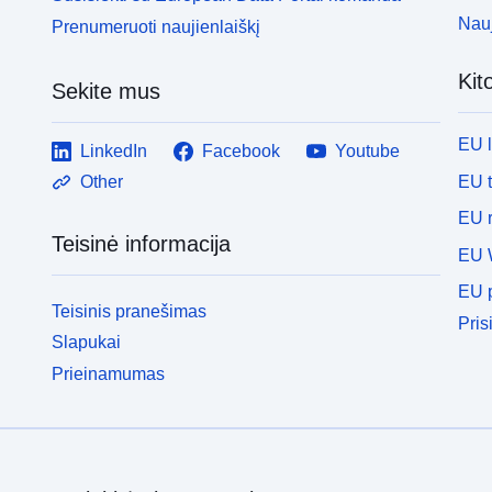
Nauj
Prenumeruoti naujienlaiškį
Kit
Sekite mus
EU 
LinkedIn
Facebook
Youtube
EU 
Other
EU r
Teisinė informacija
EU 
EU p
Teisinis pranešimas
Pris
Slapukai
Prieinamumas