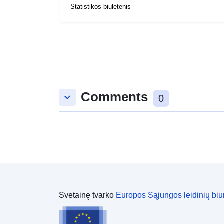
Statistikos biuletenis
Comments
keyboard_arrow_down
0
Svetainę tvarko
Europos Sąjungos leidinių biu