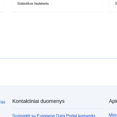
Statistikos biuletenis
S
Kontaktiniai duomenys
Ap
ras
Mūsų
Susisiekti su European Data Portal komanda