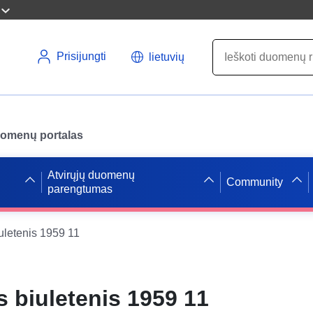
Prisijungti
lietuvių
uomenų portalas
Atvirųjų duomenų
Community
parengtumas
iuletenis 1959 11
s biuletenis 1959 11