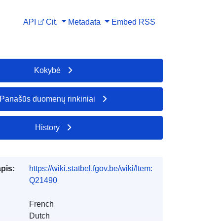
API
Cit.
Metadata
Embed
RSS
Kokybė
Panašūs duomenų rinkiniai
History
apis:
https://wiki.statbel.fgov.be/wiki/Item:
Q21490
French
Dutch