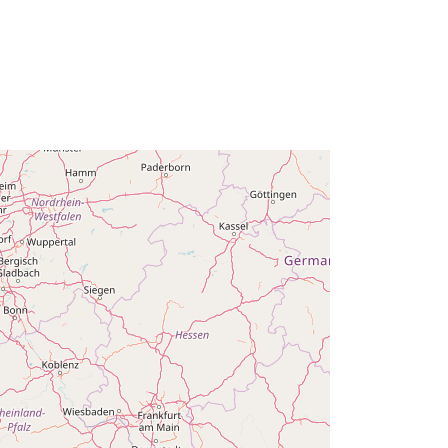
2024
Atnaujinta informacija apie duomenis.europa.eu:
30 July 2026
Koordinatės:
[ [ 2.54, 51.51 ], [ 6.41,
51.51 ], [ 6.41, 49.49 ], [ 2.54, 49.49 ],
[ 2.54, 51.51 ] ]
Rūšis:
Polygon
i:
Q21490#ID
http://data.europa.eu/88u/dataset/q2
1490-id
ės:
public
01 January 1959