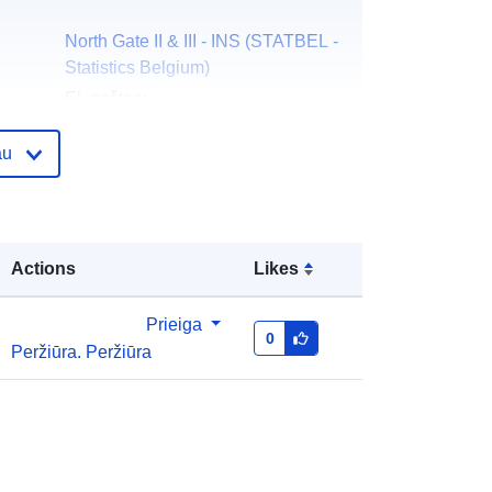
North Gate II & III - INS (STATBEL -
Statistics Belgium)
El. paštas:
mailto:statbel@economie.fgov.be
au
Pradinis puslapis:
https://statbel.fgov.be/
Statbel (Generaldirektion Statistik -
Statistics Belgium)
Actions
Likes
El. paštas:
mailto:statbel@economie.fgov.be
Prieiga
0
Peržiūra. Peržiūra
URL:
https://statbel.fgov.be/en
https://statbel.fgov.be/fr
https://statbel.fgov.be/nl
https://statbel.fgov.be/de
as:
Pridėta prie duomenų.europa.eu:
14 February