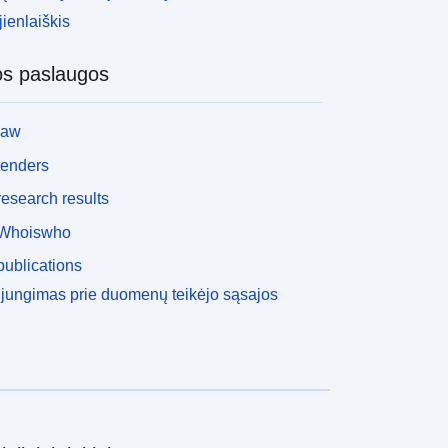
ienlaiškis
os paslaugos
law
tenders
esearch results
Whoiswho
ublications
ijungimas prie duomenų teikėjo sąsajos