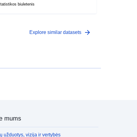
tatistikos biuletenis
arrow_forward
Explore similar datasets
ie mums
 užduotys, vizija ir vertybės