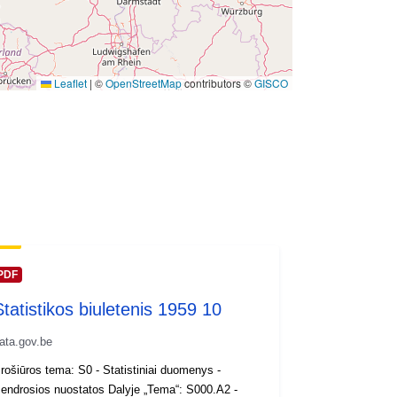
 -
31 December 1959
Leaflet
|
©
OpenStreetMap
contributors ©
GISCO
PDF
Statistikos biuletenis 1959 10
ata.gov.be
rošiūros tema: S0 - Statistiniai duomenys -
endrosios nuostatos Dalyje „Tema“: S000.A2 -