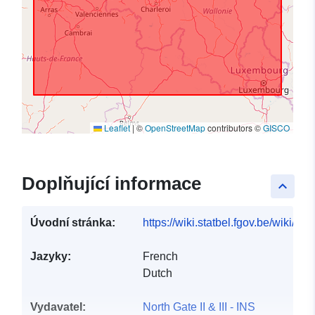
Leaflet
|
©
OpenStreetMap
contributors ©
GISCO
Doplňující informace
keyboard_arrow_up
Úvodní stránka:
https://wiki.statbel.fgov.be/wiki/I
Jazyky:
French
Dutch
Vydavatel:
North Gate II & III - INS