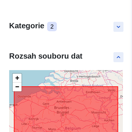
Kategorie
2
keyboard_arrow_down
Rozsah souboru dat
keyboard_arrow_up
+
−