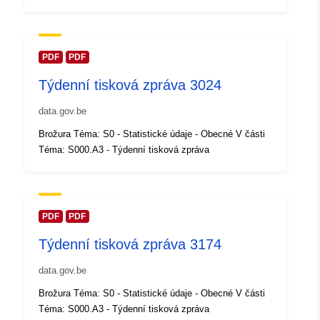
Aktualizace údajů.europa.eu:
30 July 2026
PDF
PDF
Místní:
Souřadnice:
[ [ 2.54, 51.51 ],
Týdenní tisková zpráva 3024
[ 6.41, 51.51 ], [ 6.41, 49.49 ],
[ 2.54, 49.49 ], [ 2.54, 51.51 ]
data.gov.be
]
Brožura Téma: S0 - Statistické údaje - Obecné V části
Typ:
Polygon
Téma: S000.A3 - Týdenní tisková zpráva
Identifikátory:
Q23443#ID
uriRef:
http://data.europa.eu/88u/dataset/
PDF
PDF
id
Týdenní tisková zpráva 3174
Přístupová práva:
public
data.gov.be
Brožura Téma: S0 - Statistické údaje - Obecné V části
Časové pokrytí:
01 January 2004
Téma: S000.A3 - Týdenní tisková zpráva