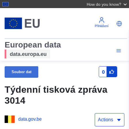
How do you know?
Přihlášení
European data
data.europa.eu
0
Soubor dat
Týdenní tisková zpráva
3014
data.gov.be
Actions