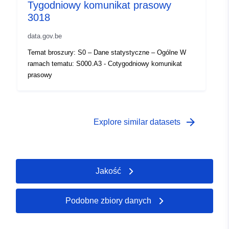
coverage:
 -
31 December 2004
Tygodniowy komunikat prasowy
3018
data.gov.be
Temat broszury: S0 – Dane statystyczne – Ogólne W
ramach tematu: S000.A3 - Cotygodniowy komunikat
prasowy
arrow_forward
Explore similar datasets
Jakość
Podobne zbiory danych