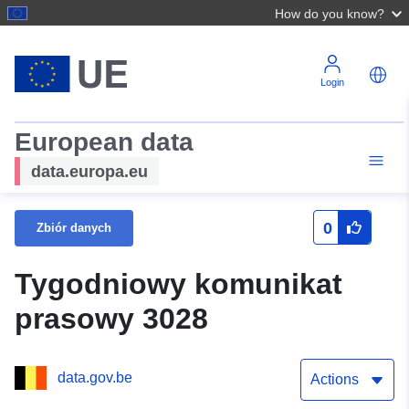
How do you know?
Login
European data
data.europa.eu
0
Zbiór danych
Tygodniowy komunikat
prasowy 3028
data.gov.be
Actions