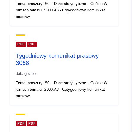
Temat broszury: S0 – Dane statystyczne – Ogólne W
Zaktualizowano dane.europa.eu:
ramach tematu: S000.A3 - Cotygodniowy komunikat
30 July 2026
prasowy
Przestrzenne:
Współrzędne:
[ [ 2.54, 51.51
], [ 6.41, 51.51 ], [ 6.41, 49.49
], [ 2.54, 49.49 ], [ 2.54, 51.51
PDF
PDF
] ]
Tygodniowy komunikat prasowy
Typ:
Polygon
3068
data.gov.be
Identyfikatory:
Q23457#ID
Temat broszury: S0 – Dane statystyczne – Ogólne W
uriRef:
http://data.europa.eu/88u/dataset/
ramach tematu: S000.A3 - Cotygodniowy komunikat
id
prasowy
Prawa dostępu:
public
PDF
PDF
Temporal
01 January 2004