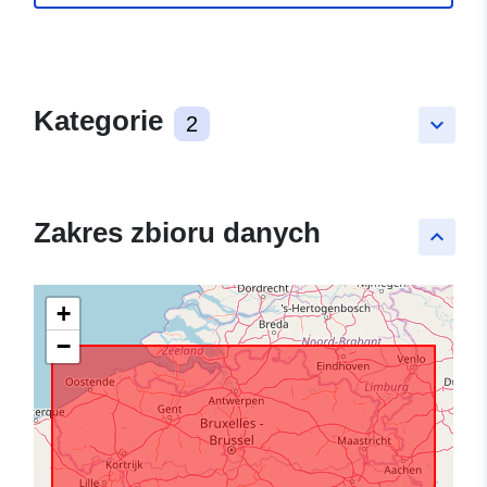
Kategorie
2
keyboard_arrow_down
Zakres zbioru danych
keyboard_arrow_up
+
−