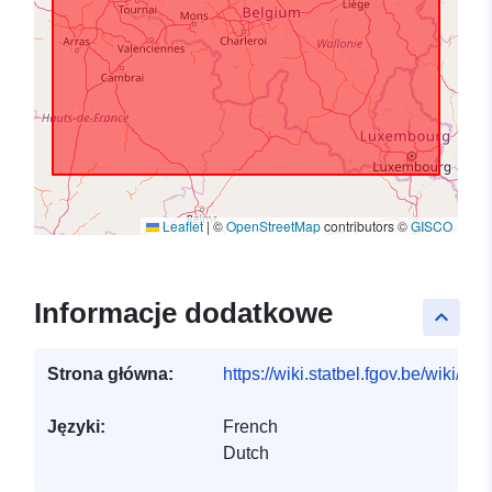
Leaflet
|
©
OpenStreetMap
contributors ©
GISCO
Informacje dodatkowe
keyboard_arrow_up
Strona główna:
https://wiki.statbel.fgov.be/wiki/I
Języki:
French
Dutch