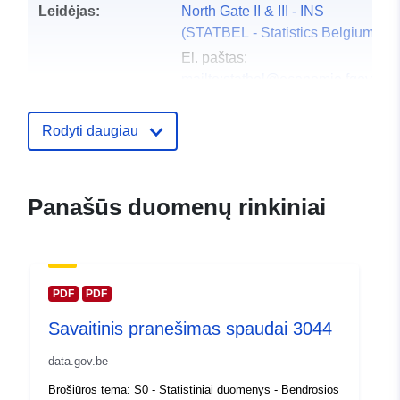
Leidėjas:
North Gate II & III - INS
(STATBEL - Statistics Belgium)
El. paštas:
mailto:statbel@economie.fgov.be
Pradinis puslapis:
https://statbel.fgov.be/
Rodyti daugiau
Kontaktinis
Statbel (Generaldirektion
punktas:
Statistik - Statistics Belgium)
Panašūs duomenų rinkiniai
El. paštas:
mailto:statbel@economie.fgov.be
URL:
https://statbel.fgov.be/fr
https://statbel.fgov.be/de
PDF
PDF
https://statbel.fgov.be/nl
Savaitinis pranešimas spaudai 3044
https://statbel.fgov.be/en
data.gov.be
Katalogo įrašas:
Pridėta prie duomenų.europa.eu:
1
Brošiūros tema: S0 - Statistiniai duomenys - Bendrosios
2024