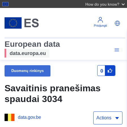
How do you know?
Prisijungti
European data
data.europa.eu
0
Duomenų rinkinys
Savaitinis pranešimas
spaudai 3034
data.gov.be
Actions