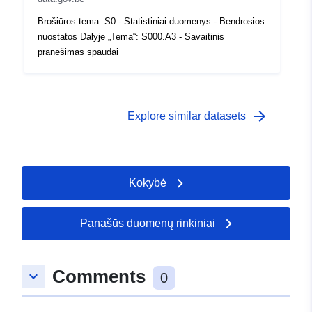
 -
31 December 2004
Brošiūros tema: S0 - Statistiniai duomenys - Bendrosios
nuostatos Dalyje „Tema“: S000.A3 - Savaitinis
pranešimas spaudai
arrow_forward
Explore similar datasets
Kokybė
Panašūs duomenų rinkiniai
Comments
keyboard_arrow_down
0