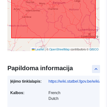
Leaflet
|
©
OpenStreetMap
contributors ©
GISCO
Papildoma informacija
keyboard_arrow_up
Įėjimo tinklalapis:
https://wiki.statbel.fgov.be/wiki/I
Kalbos:
French
Dutch