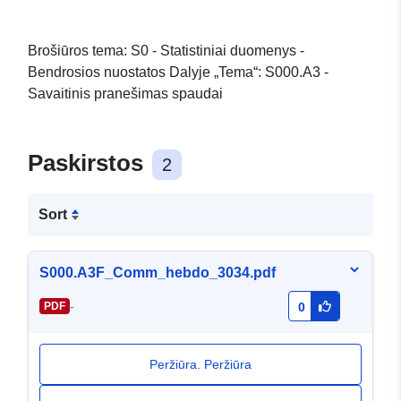
Brošiūros tema: S0 - Statistiniai duomenys -
Bendrosios nuostatos Dalyje „Tema“: S000.A3 -
Savaitinis pranešimas spaudai
Paskirstos
2
Sort
S000.A3F_Comm_hebdo_3034.pdf
-
PDF
0
Peržiūra. Peržiūra