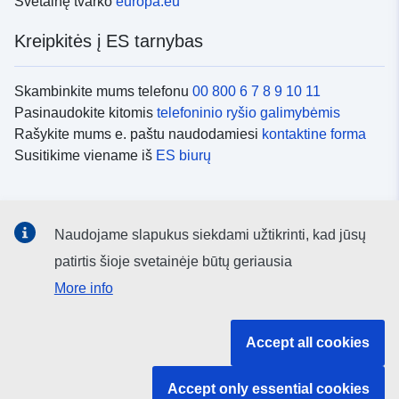
Svetainę tvarko
europa.eu
Kreipkitės į ES tarnybas
Skambinkite mums telefonu
00 800 6 7 8 9 10 11
Pasinaudokite kitomis
telefoninio ryšio galimybėmis
Rašykite mums e. paštu naudodamiesi
kontaktine forma
Susitikime viename iš
ES biurų
Socialiniai tinklai
Naudojame slapukus siekdami užtikrinti, kad jūsų
ES
socialinių tinklų kanalai
patirtis šioje svetainėje būtų geriausia
More info
ES institucijos ir įstaigos
Accept all cookies
ES institucijų ir įstaigų paieška
Accept only essential cookies