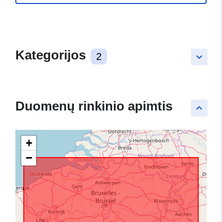
Kategorijos
2
keyboard_arrow_down
Duomenų rinkinio apimtis
keyboard_arrow_up
+
−