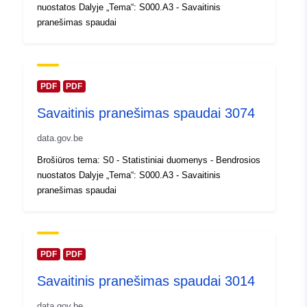
nuostatos Dalyje „Tema“: S000.A3 - Savaitinis
Atnaujinta informacija apie duome
pranešimas spaudai
30 July 2026
Erdviniai
Koordinatės:
[ [ 2.54, 51.51 ],
duomenys:
[ 6.41, 51.51 ], [ 6.41, 49.49 ],
PDF
PDF
[ 2.54, 49.49 ], [ 2.54, 51.51 ]
Savaitinis pranešimas spaudai 3074
]
Rūšis:
Polygon
data.gov.be
Brošiūros tema: S0 - Statistiniai duomenys - Bendrosios
Identifikatoriai:
Q23463#ID
nuostatos Dalyje „Tema“: S000.A3 - Savaitinis
pranešimas spaudai
uriRef:
http://data.europa.eu/88u/dataset/
id
Prieigos teisės:
PDF
PDF
public
Savaitinis pranešimas spaudai 3014
Laikotarpis:
01 January 2004
data.gov.be