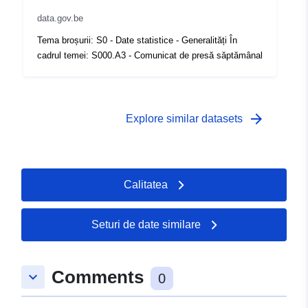
data.gov.be
Acoperire
01 January 2004
Tema broșurii: S0 - Date statistice - Generalități În
temporală:
 -
31 December 2004
cadrul temei: S000.A3 - Comunicat de presă săptămânal
arrow_forward
Explore similar datasets
Calitatea
Seturi de date similare
Comments
keyboard_arrow_down
0