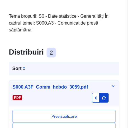
Tema broșurii: S0 - Date statistice - Generalități În
cadrul temei: S000.A3 - Comunicat de presă
săptămânal
Distribuiri
2
Sort
S000.A3F_Comm_hebdo_3059.pdf
-
PDF
0
Previzualizare