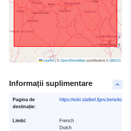
Leaflet
|
©
OpenStreetMap
contributors ©
GISCO
Informații suplimentare
keyboard_arrow_up
Pagina de
https://wiki.statbel.fgov.be/wiki/I
destinație:
Limbi:
French
Dutch