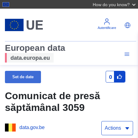
How do you know?
Autentificare
European data
data.europa.eu
0
Set de date
Comunicat de presă
săptămânal 3059
data.gov.be
Actions