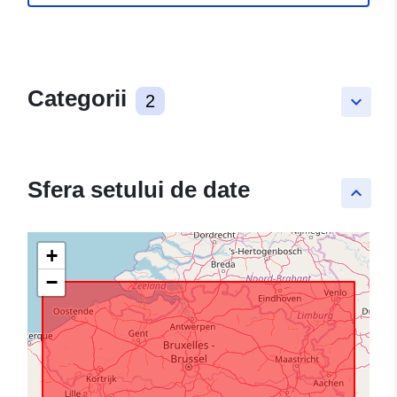
Categorii
2
keyboard_arrow_down
Sfera setului de date
keyboard_arrow_up
+
−