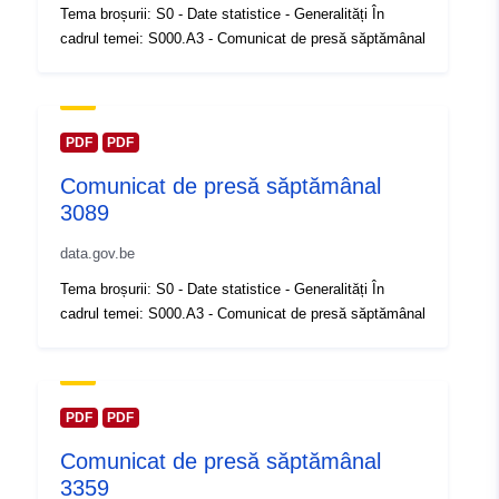
Tema broșurii: S0 - Date statistice - Generalități În
Registru catalog:
Adăugat la data.europa.eu:
14 Feb
cadrul temei: S000.A3 - Comunicat de presă săptămânal
2024
Informații actualizate la data a.eur
30 July 2026
PDF
PDF
Spațial:
Coordonate:
[ [ 2.54, 51.51 ],
Comunicat de presă săptămânal
[ 6.41, 51.51 ], [ 6.41, 49.49 ],
3089
[ 2.54, 49.49 ], [ 2.54, 51.51 ]
]
data.gov.be
Tip:
Polygon
Tema broșurii: S0 - Date statistice - Generalități În
cadrul temei: S000.A3 - Comunicat de presă săptămânal
Identificatori:
Q23488#ID
uriRef:
http://data.europa.eu/88u/dataset/
id
PDF
PDF
Comunicat de presă săptămânal
Drepturi de
public
3359
acces: