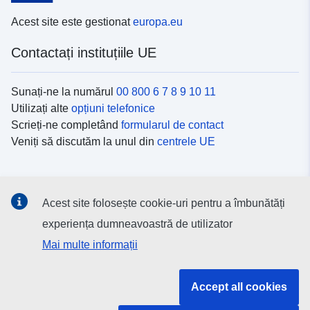
Acest site este gestionat
europa.eu
Contactați instituțiile UE
Sunați-ne la numărul
00 800 6 7 8 9 10 11
Utilizați alte
opțiuni telefonice
Scrieți-ne completând
formularul de contact
Veniți să discutăm la unul din
centrele UE
Platformele de comunicare socială
Acest site folosește cookie-uri pentru a îmbunătăți
Descoperiți canalele UE
pe rețelele sociale
experiența dumneavoastră de utilizator
Mai multe informații
Instituțiile și organismele UE
Accept all cookies