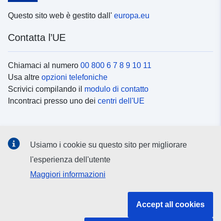
Questo sito web è gestito dall'
europa.eu
Contatta l’UE
Chiamaci al numero
00 800 6 7 8 9 10 11
Usa altre
opzioni telefoniche
Scrivici compilando il
modulo di contatto
Incontraci presso uno dei
centri dell'UE
Social media
Usiamo i cookie su questo sito per migliorare
Cerca i
canali social
l'esperienza dell'utente
Maggiori informazioni
Istituzioni e organi dell’UE
Accept all cookies