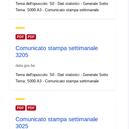
Tema dell'opuscolo: S0 - Dati statistici - Generale Sotto
Spaziale:
Coordinate:
[ [ 2.54, 51.51 ], [
Tema: S000.A3 - Comunicato stampa settimanale
6.41, 51.51 ], [ 6.41, 49.49 ], [
2.54, 49.49 ], [ 2.54, 51.51 ] ]
Tipo:
Polygon
PDF
PDF
Identificatori:
Q23494#ID
Comunicato stampa settimanale
3205
uriRef:
http://data.europa.eu/88u/dataset/
data.gov.be
id
Tema dell'opuscolo: S0 - Dati statistici - Generale Sotto
Diritti di accesso:
public
Tema: S000.A3 - Comunicato stampa settimanale
Copertura
01 January 2005
temporale:
 -
31 December 2005
PDF
PDF
Comunicato stampa settimanale
3025