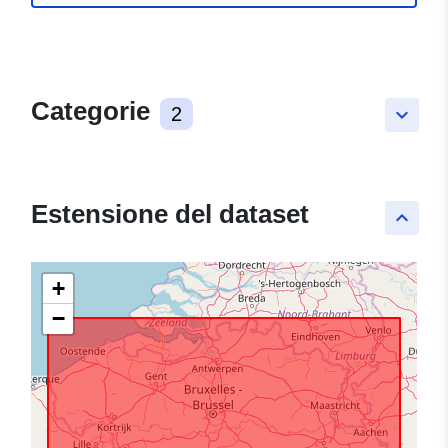
Categorie
2
keyboard_arrow_down
Estensione del dataset
keyboard_arrow_up
+
−