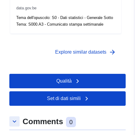
data.gov.be
Tema dell'opuscolo: S0 - Dati statistici - Generale Sotto
Tema: S000.A3 - Comunicato stampa settimanale
arrow_forward
Explore similar datasets
Qualità
Set di dati simili
Comments
keyboard_arrow_down
0