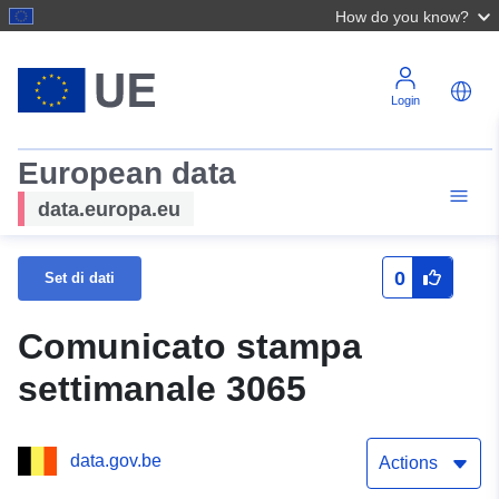
How do you know?
Login
European data
data.europa.eu
0
Set di dati
Comunicato stampa
settimanale 3065
data.gov.be
Actions