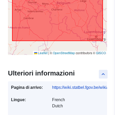
Leaflet
|
©
OpenStreetMap
contributors ©
GISCO
Ulteriori informazioni
keyboard_arrow_up
Pagina di arrivo:
https://wiki.statbel.fgov.be/wiki/I
Lingue:
French
Dutch