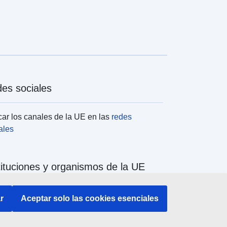
es sociales
ar los canales de la UE en las
redes
ales
tituciones y organismos de la UE
ar todas las instituciones y órganos de la UE
r
Aceptar solo las cookies esenciales