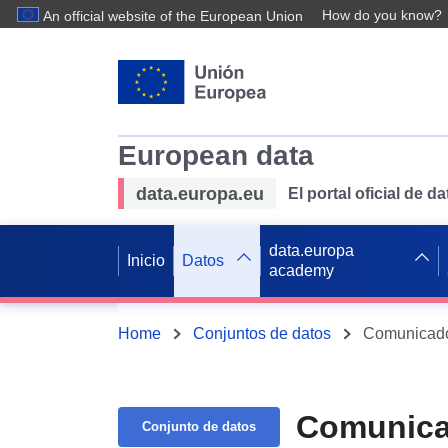
How do you know?
An official website of the European Union
European data
data.europa.eu
El portal oficial de 
data.europa
Inicio
Datos
academy
Home
Conjuntos de datos
Comunicado
Comunica
Conjunto de datos