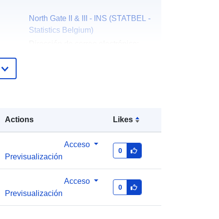
North Gate II & III - INS (STATBEL -
Statistics Belgium)
Dirección de correo electrónico:
mailto:statbel@economie.fgov.be
Página principal :
https://statbel.fgov.be/
Statbel (Generaldirektion Statistik -
Statistics Belgium)
Actions
Likes
Dirección de correo electrónico:
mailto:statbel@economie.fgov.be
Acceso
0
Previsualización
URL:
https://statbel.fgov.be/de
https://statbel.fgov.be/fr
https://statbel.fgov.be/en
Acceso
0
https://statbel.fgov.be/nl
Previsualización
Añadido a data.europa.eu:
14