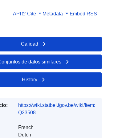
API
Cite
Metadata
Embed
RSS
Calidad
Conjuntos de datos similares
History
cio:
https://wiki.statbel.fgov.be/wiki/Item:
Q23508
French
Dutch