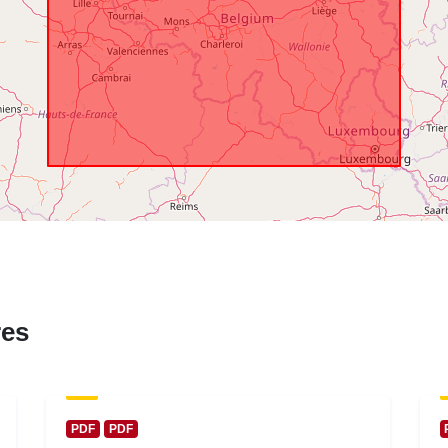
temporal:
res
PDF
PDF