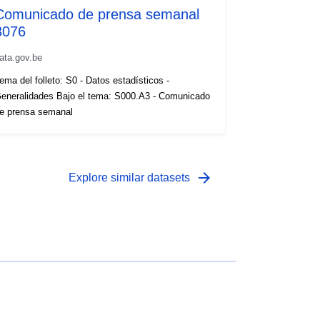
Comunicado de prensa semanal
3076
ata.gov.be
ema del folleto: S0 - Datos estadísticos -
eneralidades Bajo el tema: S000.A3 - Comunicado
e prensa semanal
arrow_forward
Explore similar datasets