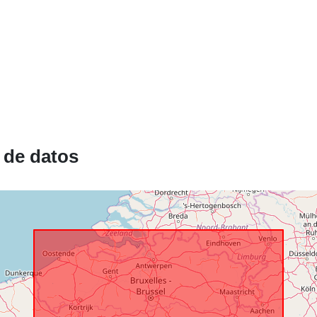
catálogo:
Espacial:
 de datos
Identificador
uriRef:
Derechos de
acceso:
Cobertura