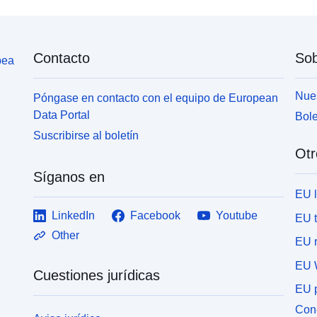
Contacto
Sob
pea
Nues
Póngase en contacto con el equipo de European
Data Portal
Bole
Suscribirse al boletín
Otr
Síganos en
EU 
LinkedIn
Facebook
Youtube
EU 
Other
EU r
EU 
Cuestiones jurídicas
EU p
Cone