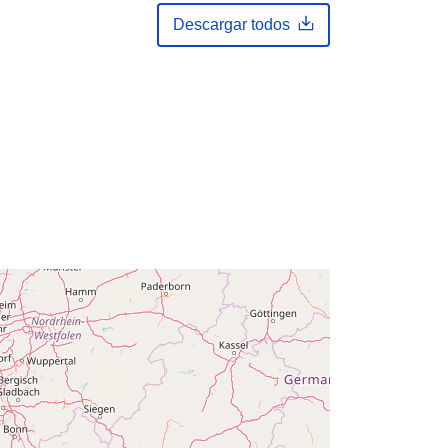
February 2024
Descargar todos
Actualizado en data.europa.eu:
30
July 2026
Coordenadas:
[ [ 2.54, 51.51 ], [ 6.41,
51.51 ], [ 6.41, 49.49 ], [ 2.54, 49.49 ],
[ 2.54, 51.51 ] ]
Tipo:
Polygon
es:
Q23508#ID
http://data.europa.eu/88u/dataset/q2
3508-id
public
01 January 2005