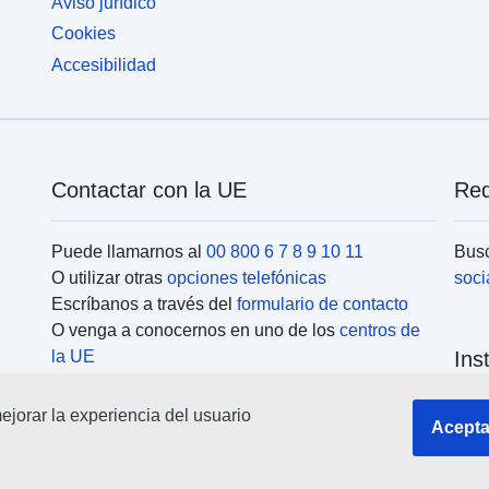
Aviso jurídico
Cookies
Accesibilidad
Contactar con la UE
Red
Puede llamarnos al
00 800 6 7 8 9 10 11
Busc
O utilizar otras
opciones telefónicas
soci
Escríbanos a través del
formulario de contacto
O venga a conocernos en uno de los
centros de
la UE
Ins
jorar la experiencia del usuario
Busc
Acepta