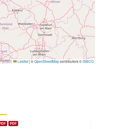
 -
31 December 2005
Leaflet
|
©
OpenStreetMap
contributors ©
GISCO
PDF
PDF