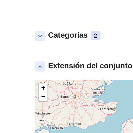
Categorías
keyboard_arrow_down
2
Extensión del conjunto
keyboard_arrow_up
+
−