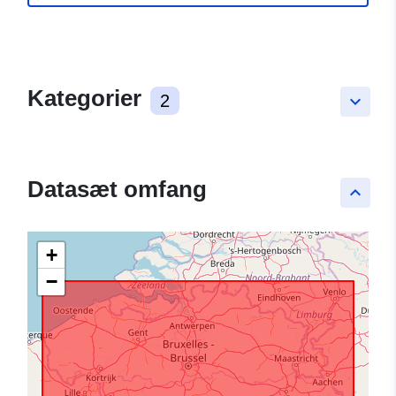
Kategorier
2
keyboard_arrow_down
Datasæt omfang
keyboard_arrow_up
+
−