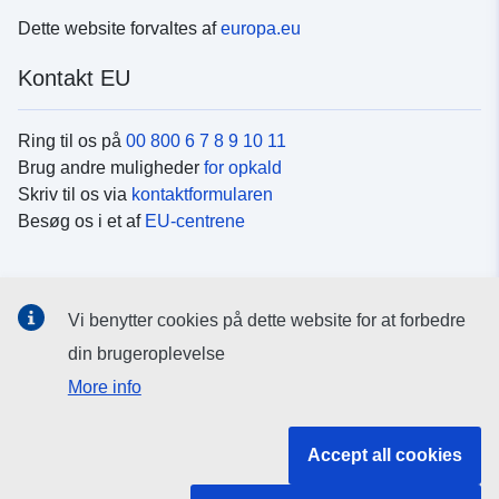
Dette website forvaltes af
europa.eu
Kontakt EU
Ring til os på
00 800 6 7 8 9 10 11
Brug andre muligheder
for opkald
Skriv til os via
kontaktformularen
Besøg os i et af
EU-centrene
Sociale medier
Vi benytter cookies på dette website for at forbedre
Søg efter EU's sider på
sociale medier
din brugeroplevelse
More info
EU-institutioner og -organer
Accept all cookies
Søg efter alle EU-institutioner og -organer