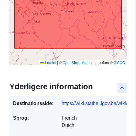
Leaflet
|
©
OpenStreetMap
contributors ©
GISCO
Yderligere information
keyboard_arrow_up
Destinationsside:
https://wiki.statbel.fgov.be/wiki/I
Sprog:
French
Dutch