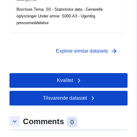
Tidsmæssig
01 January 2005
Brochure Tema: S0 - Statistiske data - Generelle
dækning:
 -
31 December 2005
oplysninger Under emne: S000.A3 - Ugentlig
pressemeddelelse
arrow_forward
Explore similar datasets
Kvalitet
Tilsvarende datasæt
Comments
keyboard_arrow_down
0