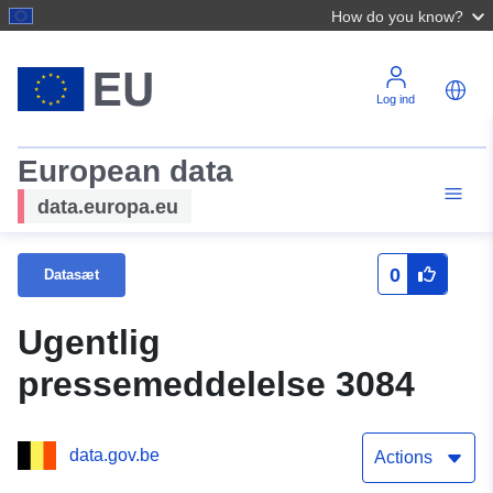
How do you know?
Log ind
European data
data.europa.eu
0
Datasæt
Ugentlig
pressemeddelelse 3084
data.gov.be
Actions