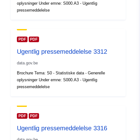
oplysninger Under emne: S000.A3 - Ugentlig
kataloger:
February 2024
pressemeddelelse
Opdateret på data.europa.eu:
30 July 2026
Fysiske:
Koordinater:
[ [ 2.54, 51.51 ],
PDF
PDF
[ 6.41, 51.51 ], [ 6.41, 49.49 ],
Ugentlig pressemeddelelse 3312
[ 2.54, 49.49 ], [ 2.54, 51.51 ]
]
data.gov.be
Type:
Polygon
Brochure Tema: S0 - Statistiske data - Generelle
oplysninger Under emne: S000.A3 - Ugentlig
Identifikatorer:
Q23513#ID
pressemeddelelse
uriRef:
http://data.europa.eu/88u/dataset/
id
PDF
PDF
Adgangsrettighe
public
Ugentlig pressemeddelelse 3316
der:
data.gov.be