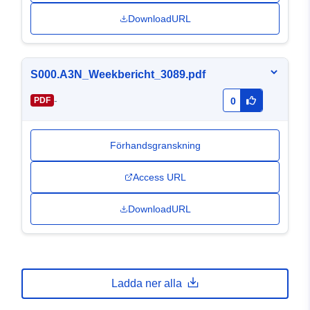
DownloadURL
S000.A3N_Weekbericht_3089.pdf
-
PDF
0
Förhandsgranskning
Access URL
DownloadURL
Ladda ner alla