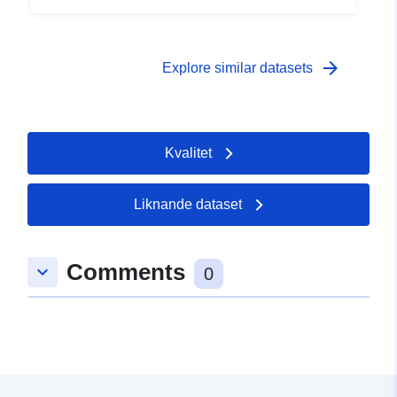
 -
31 December 2005
arrow_forward
Explore similar datasets
Kvalitet
Liknande dataset
Comments
keyboard_arrow_down
0