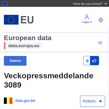
How do you know?
Logga in
European data
data.europa.eu
0
Dataset
Veckopressmeddelande
3089
data.gov.be
Actions