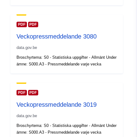
Uppdaterad på data.europa.eu:
30 July 2026
PDF
PDF
Spatial:
Koordinater:
[ [ 2.54, 51.51 ],
Veckopressmeddelande 3080
[ 6.41, 51.51 ], [ 6.41, 49.49 ],
[ 2.54, 49.49 ], [ 2.54, 51.51 ]
data.gov.be
]
Broschyrtema: S0 - Statistiska uppgifter - Allmänt Under
Typ:
Polygon
ämne: S000.A3 - Pressmeddelande varje vecka
Identifierare:
Q23518#ID
uriRef:
http://data.europa.eu/88u/dataset/
PDF
PDF
id
Veckopressmeddelande 3019
Åtkomsträttighete
public
data.gov.be
r:
Broschyrtema: S0 - Statistiska uppgifter - Allmänt Under
ämne: S000.A3 - Pressmeddelande varje vecka
Tidsperiod:
01 January 2005