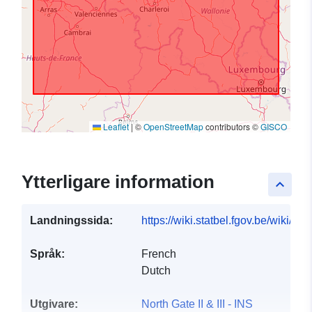
Leaflet
|
©
OpenStreetMap
contributors ©
GISCO
Ytterligare information
keyboard_arrow_up
Landningssida:
https://wiki.statbel.fgov.be/wiki/I
Språk:
French
Dutch
Utgivare:
North Gate II & III - INS