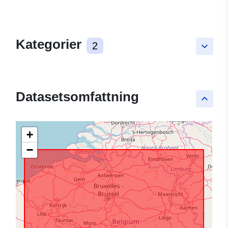
Kategorier
2
keyboard_arrow_down
Datasetsomfattning
keyboard_arrow_up
+
−