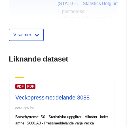
(STATBEL - Statistics Belgium)
E-postadress:
mailto:statbel@economie.fgov.be
Webbplats:
https://statbel.fgov.be/
Visa mer
Kontaktpunkter:
Statbel (Directorate General
Statistics - Statistics Belgium)
Liknande dataset
E-postadress:
mailto:statbel@economie.fgov.be
Webbadress:
https://statbel.fgov.be/en
PDF
PDF
https://statbel.fgov.be/nl
Veckopressmeddelande 3088
https://statbel.fgov.be/fr
https://statbel.fgov.be/de
data.gov.be
Broschyrtema: S0 - Statistiska uppgifter - Allmänt Under
Katalogregister:
Läggs till i data.europa.eu:
14
ämne: S000.A3 - Pressmeddelande varje vecka
February 2024