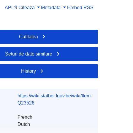
API
Citează
Metadata
Embed
RSS
Calitatea
Seturi de date similare
History
https://wiki.statbel.fgov.be/wiki/Item:
Q23526
French
Dutch