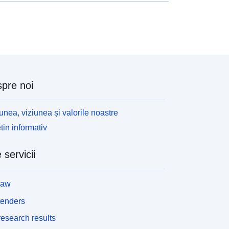
pre noi
unea, viziunea și valorile noastre
tin informativ
 servicii
law
tenders
esearch results