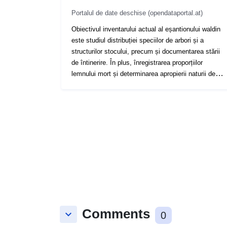
Portalul de date deschise (opendataportal.at)
Obiectivul inventarului actual al eșantionului waldin
este studiul distribuției speciilor de arbori și a
structurilor stocului, precum și documentarea stării
de întinerire. În plus, înregistrarea proporțiilor
lemnului mort și determinarea apropierii naturii de
pădurile din parcurile naționale au fost obiective
esențiale.
Comments
keyboard_arrow_down
0