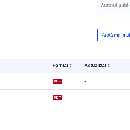
Autorul public
Arată mai mul
Puncte de
contact:
Format
Actualizat
-
PDF
-
PDF