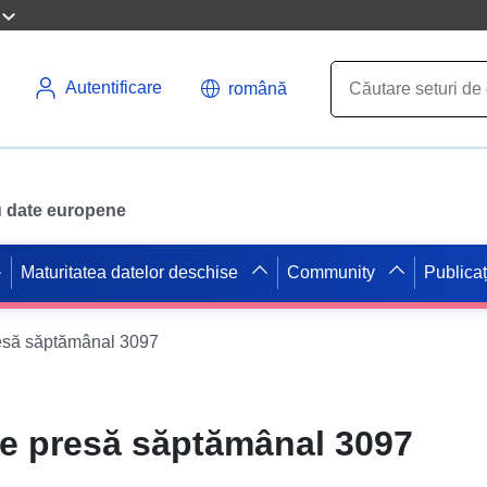
Autentificare
română
ru date europene
Maturitatea datelor deschise
Community
Publicaț
esă săptămânal 3097
e presă săptămânal 3097