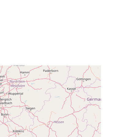
log:
Adăugat la data.europa.eu:
14 February
2024
Informații actualizate la data a.europa.eu:
30 July 2026
Coordonate:
[ [ 2.54, 51.51 ], [ 6.41,
51.51 ], [ 6.41, 49.49 ], [ 2.54, 49.49 ],
[ 2.54, 51.51 ] ]
Tip:
Polygon
Q23526#ID
http://data.europa.eu/88u/dataset/q2
3526-id
public