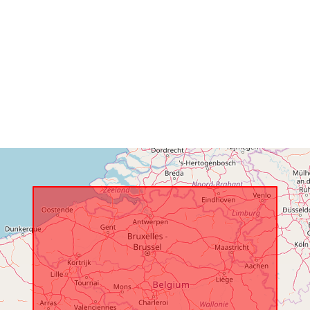
Registru cata
Spațial:
Identificatori:
uriRef:
Drepturi de
acces: