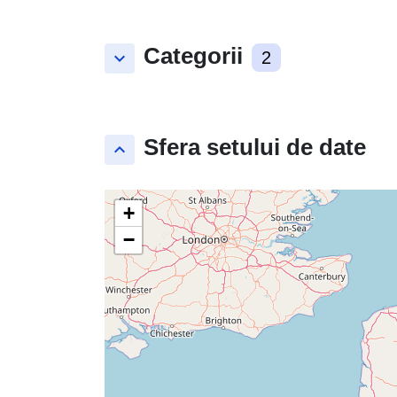
Categorii
keyboard_arrow_down
2
Sfera setului de date
keyboard_arrow_up
+
−