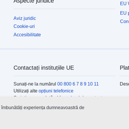
Aspecte juridice
EU 
EU p
Aviz juridic
Cone
Cookie-uri
Accesibilitate
Contactați instituțiile UE
Pla
Sunați-ne la numărul
00 800 6 7 8 9 10 11
Desc
Utilizați alte
opțiuni telefonice
Scrieți-ne completând
formularul de contact
Veniți să discutăm la unul din
centrele UE
Ins
 a îmbunătăți experiența dumneavoastră de
Găsi