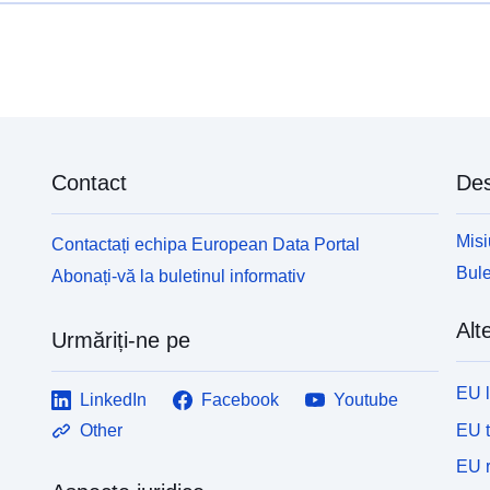
Contact
Des
Misi
Contactați echipa European Data Portal
Bule
Abonați-vă la buletinul informativ
Alte
Urmăriți-ne pe
EU 
LinkedIn
Facebook
Youtube
EU 
Other
EU r