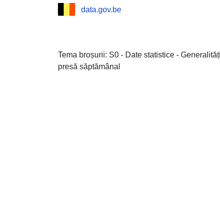
data.gov.be
Tema broșurii: S0 - Date statistice - Generalit
presă săptămânal