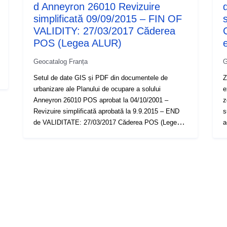
d Anneyron 26010 Revizuire
simplificată 09/09/2015 – FIN OF
s
VALIDITY: 27/03/2017 Căderea
POS (Legea ALUR)
e
Geocatalog Franța
G
Setul de date GIS și PDF din documentele de
Z
urbanizare ale Planului de ocupare a solului
e
Anneyron 26010 POS aprobat la 04/10/2001 –
z
Revizuire simplificată aprobată la 9.9.2015 – END
s
de VALIDITATE: 27/03/2017 Căderea POS (Legea
a
ALUR)
R