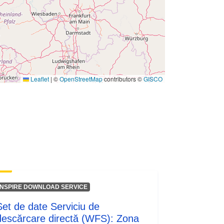
01 January 2005
 -
31 December 2005
Leaflet
|
©
OpenStreetMap
contributors ©
GISCO
INSPIRE DOWNLOAD SERVICE
Set de date Serviciu de
descărcare directă (WFS): Zona