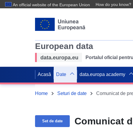
How do you know?
An official website of the European Union
European data
data.europa.eu
Portalul oficial pent
Acasă
Date
data.europa academy
Home
Seturi de date
Comunicat de pr
Comunicat d
Set de date