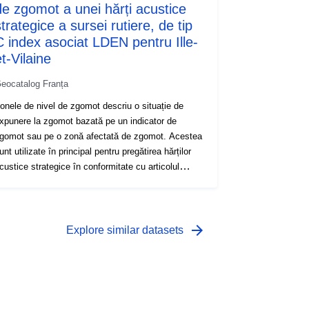
de zgomot a unei hărți acustice
trategice a sursei rutiere, de tip
C index asociat LDEN pentru Ille-
t-Vilaine
eocatalog Franța
onele de nivel de zgomot descriu o situație de
xpunere la zgomot bazată pe un indicator de
gomot sau pe o zonă afectată de zgomot. Acestea
unt utilizate în principal pentru pregătirea hărților
custice strategice în conformitate cu articolul
.572-5 din Codul mediului.
arrow_forward
Explore similar datasets