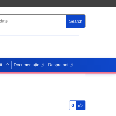
Search
ii
Documentație
Despre noi
0