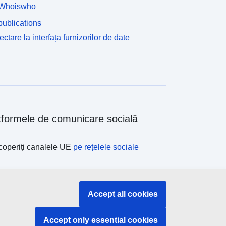
Whoiswho
ublications
ctare la interfața furnizorilor de date
tformele de comunicare socială
operiți canalele UE
pe rețelele sociale
tituțiile și organismele UE
Accept all cookies
ți o instituție/un organism UE
Accept only essential cookies