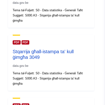
Reġistru tal-
Miżjud ma’ data.europa.eu:
data.gov.be
Katalgu:
14 February 2024
Tema tal-Fuljett: S0 - Data statistika - Ġenerali Taħt
Aġġornat fuq data.europa.eu:
Suġġett: S000.A3 - Stqarrija għall-istampa ta' kull
30 July 2026
ġimgħa
Spazjali:
Koordinati:
[ [ 2.54, 51.51 ], [
6.41, 51.51 ], [ 6.41, 49.49 ], [
2.54, 49.49 ], [ 2.54, 51.51 ] ]
PDF
PDF
Tip:
Polygon
Stqarrija għall-istampa ta' kull
ġimgħa 3049
Identifikaturi:
Q23528#ID
data.gov.be
uriRef:
http://data.europa.eu/88u/dataset/
Tema tal-Fuljett: S0 - Data statistika - Ġenerali Taħt
id
Suġġett: S000.A3 - Stqarrija għall-istampa ta' kull
ġimgħa
Drittijiet ta'
public
Aċċess: