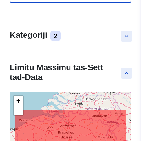
Kategoriji
2
keyboard_arrow_down
Limitu Massimu tas-Sett
keyboard_arrow_up
tad-Data
+
−