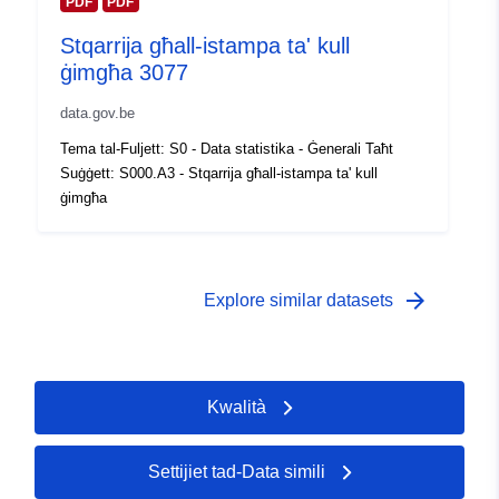
Kopertura
PDF
PDF
01 January 2005
temporali:
 -
31 December 2005
Stqarrija għall-istampa ta' kull
ġimgħa 3077
data.gov.be
Tema tal-Fuljett: S0 - Data statistika - Ġenerali Taħt
Suġġett: S000.A3 - Stqarrija għall-istampa ta' kull
ġimgħa
arrow_forward
Explore similar datasets
Kwalità
Settijiet tad-Data simili