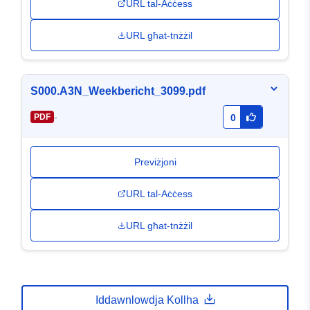
URL tal-Aċċess
URL għat-tnżżil
S000.A3N_Weekbericht_3099.pdf
-
PDF
0
Previżjoni
URL tal-Aċċess
URL għat-tnżżil
Iddawnlowdja Kollha