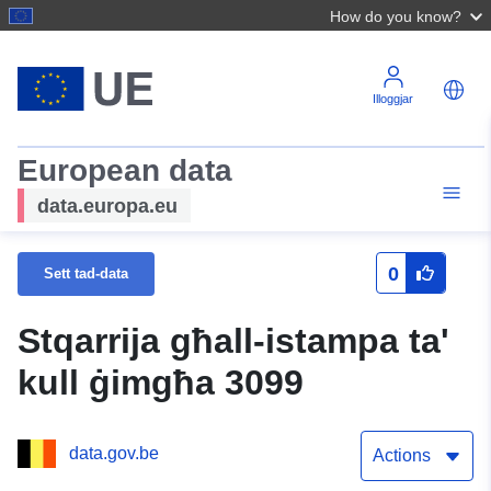
How do you know?
Illoggjar
European data
data.europa.eu
0
Sett tad-data
Stqarrija għall-istampa ta'
kull ġimgħa 3099
data.gov.be
Actions