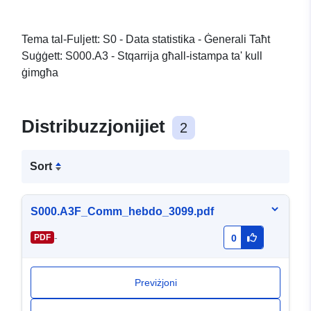
Tema tal-Fuljett: S0 - Data statistika - Ġenerali Taħt
Suġġett: S000.A3 - Stqarrija għall-istampa ta' kull
ġimgħa
Distribuzzjonijiet
2
Sort
S000.A3F_Comm_hebdo_3099.pdf
-
PDF
0
Previżjoni