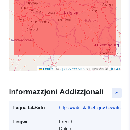
Leaflet
|
©
OpenStreetMap
contributors ©
GISCO
Informazzjoni Addizzjonali
keyboard_arrow_up
Paġna tal-Bidu:
https://wiki.statbel.fgov.be/wiki/I
Lingwi:
French
Dutch