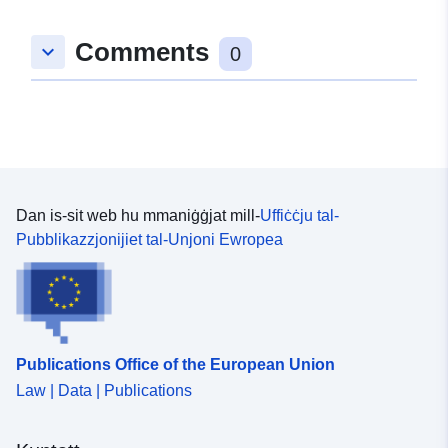
Comments
keyboard_arrow_down
0
Dan is-sit web hu mmaniġġjat mill-
Uffiċċju tal-
Pubblikazzjonijiet tal-Unjoni Ewropea
Publications Office of the European Union
Law | Data | Publications