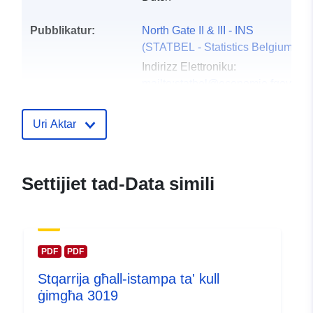
Pubblikatur:
North Gate II & III - INS
(STATBEL - Statistics Belgium)
Indirizz Elettroniku:
mailto:statbel@economie.fgov.be
Paġna Ewlenija:
https://statbel.fgov.be/
Uri Aktar
Punti ta' Kuntatt:
Statbel (Direction générale
Statistique - Statistics Belgium)
Settijiet tad-Data simili
Indirizz Elettroniku:
mailto:statbel@economie.fgov.be
URL:
https://statbel.fgov.be/nl
https://statbel.fgov.be/fr
PDF
PDF
https://statbel.fgov.be/en
Stqarrija għall-istampa ta' kull
https://statbel.fgov.be/de
ġimgħa 3019