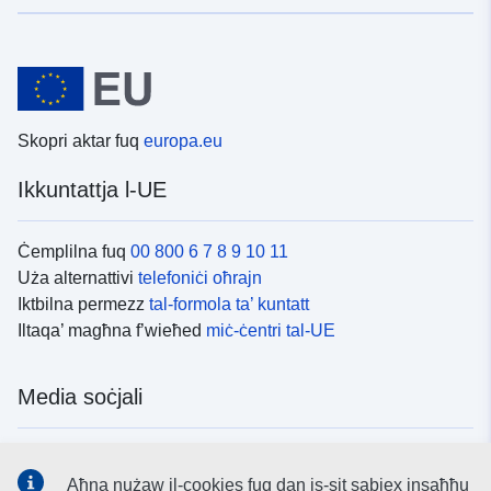
Skopri aktar fuq
europa.eu
Ikkuntattja l-UE
Ċemplilna fuq
00 800 6 7 8 9 10 11
Uża alternattivi
telefoniċi oħrajn
Iktbilna permezz
tal-formola ta’ kuntatt
Iltaqa’ magħna f’wieħed
miċ-ċentri tal-UE
Media soċjali
Fittex mezzi
tal-media soċjali tal-UE
Aħna nużaw il-cookies fuq dan is-sit sabiex insaħħu