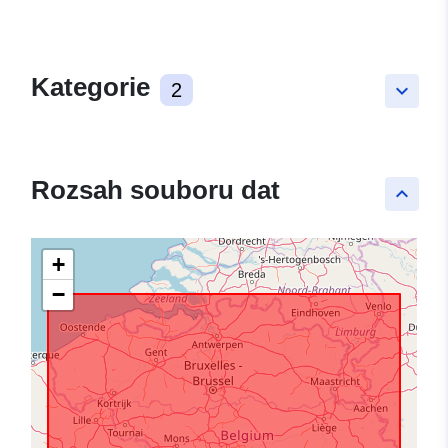
Kategorie
2
keyboard_arrow_down
Rozsah souboru dat
keyboard_arrow_up
+
−