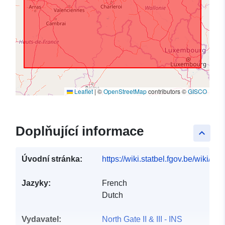
Leaflet
|
©
OpenStreetMap
contributors ©
GISCO
Doplňující informace
keyboard_arrow_up
Úvodní stránka:
https://wiki.statbel.fgov.be/wiki/I
Jazyky:
French
Dutch
Vydavatel:
North Gate II & III - INS