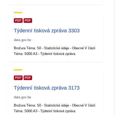
Aktualizace údajů.europa.eu:
30 July 2026
PDF
PDF
Místní:
Souřadnice:
[ [ 2.54, 51.51 ],
Týdenní tisková zpráva 3303
[ 6.41, 51.51 ], [ 6.41, 49.49 ],
[ 2.54, 49.49 ], [ 2.54, 51.51 ]
data.gov.be
]
Brožura Téma: S0 - Statistické údaje - Obecné V části
Typ:
Polygon
Téma: S000.A3 - Týdenní tisková zpráva
Identifikátory:
Q23532#ID
uriRef:
http://data.europa.eu/88u/dataset/
PDF
PDF
id
Týdenní tisková zpráva 3173
Přístupová práva:
public
data.gov.be
Brožura Téma: S0 - Statistické údaje - Obecné V části
Časové pokrytí:
01 January 2005
Téma: S000.A3 - Týdenní tisková zpráva