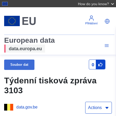
How do you know?
Přihlášení
European data
data.europa.eu
0
Soubor dat
Týdenní tisková zpráva
3103
data.gov.be
Actions