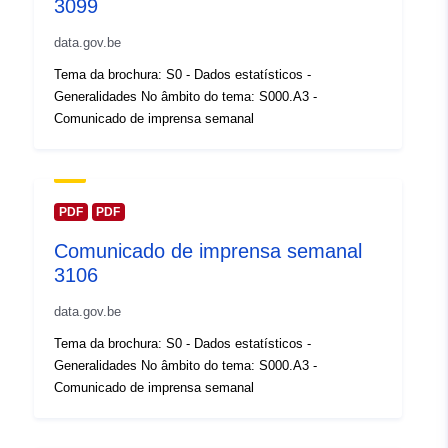
Registo do
3099
Acrescentado à data.europa.eu:
catálogo:
14 February 2024
data.gov.be
Atualizado em data.europa.eu:
Tema da brochura: S0 - Dados estatísticos -
30 July 2026
Generalidades No âmbito do tema: S000.A3 -
Comunicado de imprensa semanal
Espacial:
Coordenadas:
[ [ 2.54, 51.51
], [ 6.41, 51.51 ], [ 6.41, 49.49
], [ 2.54, 49.49 ], [ 2.54, 51.51
] ]
PDF
PDF
Tipo:
Polygon
Comunicado de imprensa semanal
3106
Identificadores:
Q23538#ID
data.gov.be
uriRef:
http://data.europa.eu/88u/dataset/
Tema da brochura: S0 - Dados estatísticos -
id
Generalidades No âmbito do tema: S000.A3 -
Comunicado de imprensa semanal
Direitos de
public
acesso: