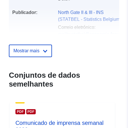
Publicador:
North Gate II & III - INS
(STATBEL - Statistics Belgium)
Correio eletrónico:
mailto:statbel@economie.fgov.be
Página inicial:
https://statbel.fgov.be/
Mostrar mais
Pontos de
Statbel (Direction générale
contacto:
Statistique - Statistics Belgium)
Conjuntos de dados
Correio eletrónico:
semelhantes
mailto:statbel@economie.fgov.be
URL:
https://statbel.fgov.be/de
https://statbel.fgov.be/en
https://statbel.fgov.be/nl
PDF
PDF
https://statbel.fgov.be/fr
Comunicado de imprensa semanal