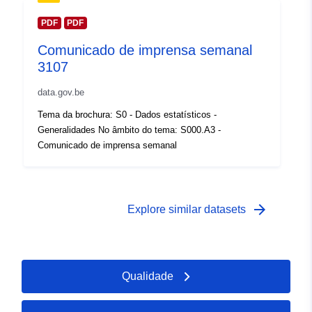
Zakres czasowy:
01 January 2005
PDF
PDF
 -
31 December 2005
Comunicado de imprensa semanal
3107
data.gov.be
Tema da brochura: S0 - Dados estatísticos -
Generalidades No âmbito do tema: S000.A3 -
Comunicado de imprensa semanal
arrow_forward
Explore similar datasets
Qualidade