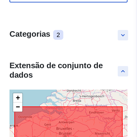
Categorias
2
keyboard_arrow_down
Extensão de conjunto de
keyboard_arrow_up
dados
+
−