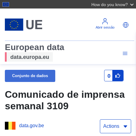
How do you know?
Abrir sessão
European data
data.europa.eu
0
Conjunto de dados
Comunicado de imprensa
semanal 3109
data.gov.be
Actions