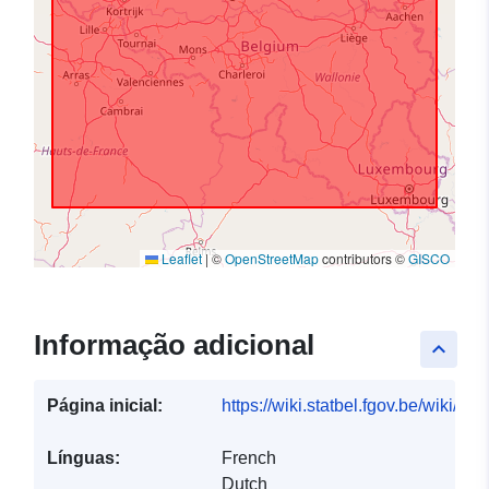
Leaflet
|
©
OpenStreetMap
contributors ©
GISCO
Informação adicional
keyboard_arrow_up
Página inicial:
https://wiki.statbel.fgov.be/wiki/I
Línguas:
French
Dutch