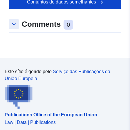
Conjuntos de dados semelhantes
Comments
keyboard_arrow_down
0
Este sítio é gerido pelo
Serviço das Publicações da
União Europeia
Publications Office of the European Union
Law | Data | Publications