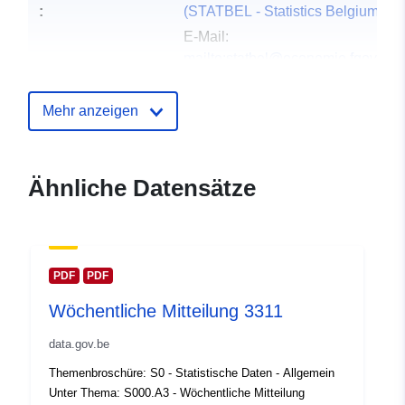
:
(STATBEL - Statistics Belgium)
E-Mail:
mailto:statbel@economie.fgov.be
Startseite:
https://statbel.fgov.be/
Mehr anzeigen
Kontaktmöglichk
Statbel (Direction générale
eiten:
Statistique - Statistics Belgium)
E-Mail:
Ähnliche Datensätze
mailto:statbel@economie.fgov.be
URL:
https://statbel.fgov.be/fr
https://statbel.fgov.be/en
https://statbel.fgov.be/nl
PDF
PDF
https://statbel.fgov.be/de
Wöchentliche Mitteilung 3311
Verzeichnis der
Zu data.europa.eu hinzugefügt:
data.gov.be
Kataloge:
14 February 2024
Themenbroschüre: S0 - Statistische Daten - Allgemein
Aktualisiert auf data.europa.eu:
Unter Thema: S000.A3 - Wöchentliche Mitteilung