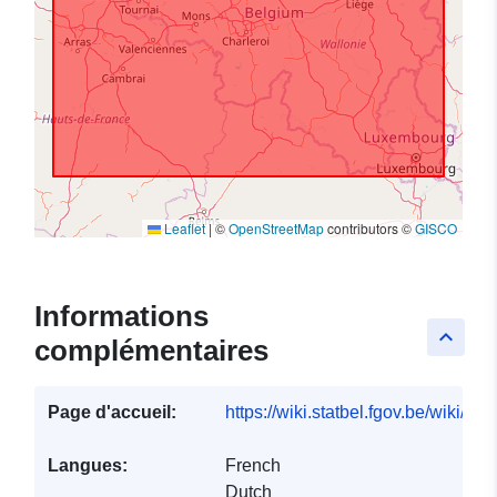
Leaflet
|
©
OpenStreetMap
contributors ©
GISCO
Informations
keyboard_arrow_up
complémentaires
Page d'accueil:
https://wiki.statbel.fgov.be/wiki/I
Langues:
French
Dutch