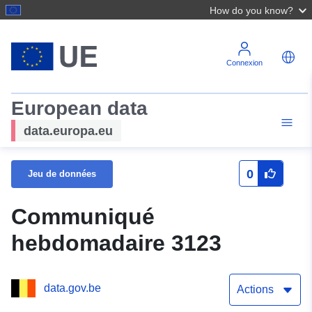
How do you know?
Connexion
European data
data.europa.eu
0
Jeu de données
Communiqué
hebdomadaire 3123
data.gov.be
Actions