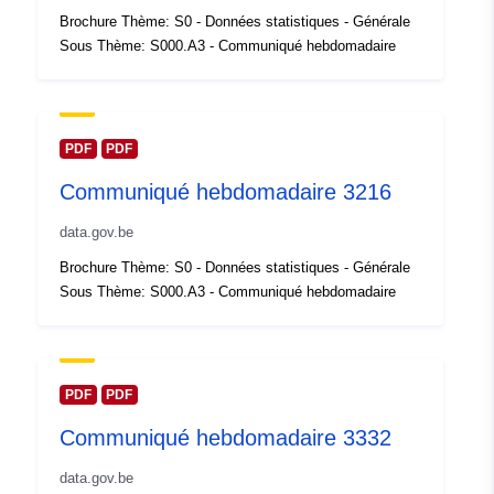
Compte rendu du
Ajoutée à data.europa.eu:
14
Brochure Thème: S0 - Données statistiques - Générale
catalogue:
February 2024
Sous Thème: S000.A3 - Communiqué hebdomadaire
Mise à jour sur data.europa.eu:
30 July 2026
spatial:
Coordonnées:
[ [ 2.54, 51.51
PDF
PDF
], [ 6.41, 51.51 ], [ 6.41, 49.49
Communiqué hebdomadaire 3216
], [ 2.54, 49.49 ], [ 2.54, 51.51
] ]
data.gov.be
Type:
Polygon
Brochure Thème: S0 - Données statistiques - Générale
Sous Thème: S000.A3 - Communiqué hebdomadaire
Identificateurs:
Q23552#ID
uriRef:
http://data.europa.eu/88u/dataset/
id
PDF
PDF
Communiqué hebdomadaire 3332
Droits d'accès:
public
data.gov.be