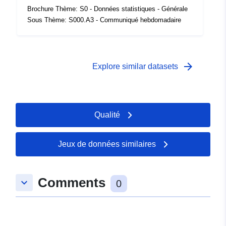
Couverture
01 January 2006
Brochure Thème: S0 - Données statistiques - Générale
temporelle:
 -
31 December 2006
Sous Thème: S000.A3 - Communiqué hebdomadaire
arrow_forward
Explore similar datasets
Qualité
Jeux de données similaires
Comments
keyboard_arrow_down
0