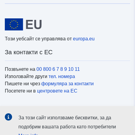
Този уебсайт се управлява от
europa.eu
За контакти с ЕС
Позвънете на
00 800 6 7 8 9 10 11
Използвайте други
тел. номера
Пишете ни чрез
формуляра за контакти
Посетете ни в
центровете на ЕС
Социални медии
За този сайт използваме бисквитки, за да
Вижте профили на ЕС в
социалните медии
подобрим вашата работа като потребители