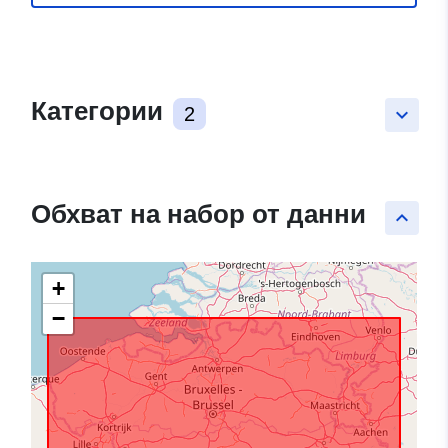
Категории
2
keyboard_arrow_down
Обхват на набор от данни
keyboard_arrow_up
+
−