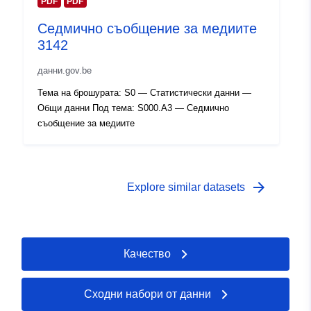
Права за
PDF
PDF
public
достъп:
Седмично съобщение за медиите
3142
Времеви
01 January 2006
обхват:
данни.gov.be
 -
31 December 2006
Тема на брошурата: S0 — Статистически данни —
Общи данни Под тема: S000.A3 — Седмично
съобщение за медиите
arrow_forward
Explore similar datasets
Качество
Сходни набори от данни