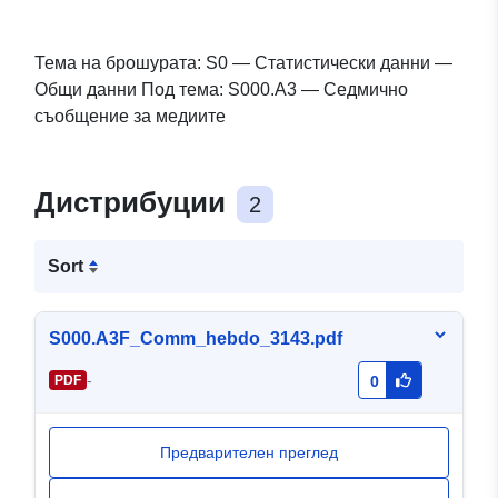
Тема на брошурата: S0 — Статистически данни —
Общи данни Под тема: S000.A3 — Седмично
съобщение за медиите
Дистрибуции
2
Sort
S000.A3F_Comm_hebdo_3143.pdf
-
PDF
0
Предварителен преглед