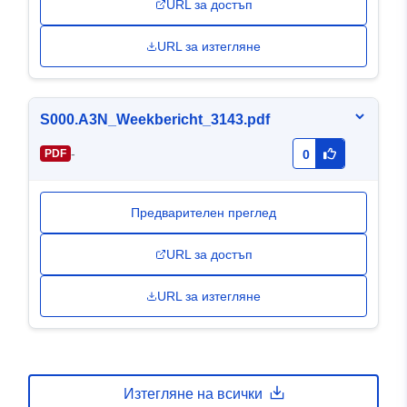
URL за достъп
URL за изтегляне
S000.A3N_Weekbericht_3143.pdf
-
PDF
0
Предварителен преглед
URL за достъп
URL за изтегляне
Изтегляне на всички