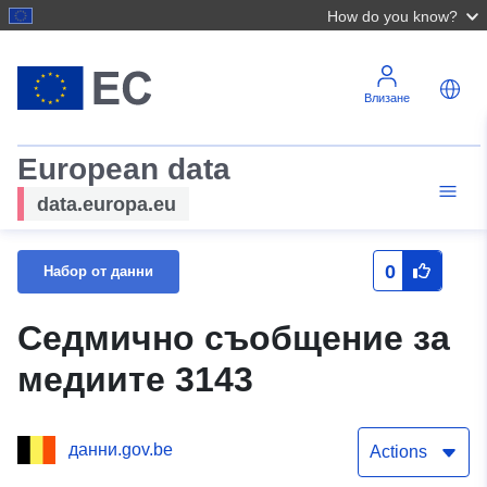
How do you know?
Влизане
European data
data.europa.eu
0
Набор от данни
Седмично съобщение за
медиите 3143
данни.gov.be
Actions