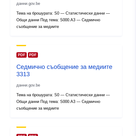
данни.gov.be
Каталожен
Добавено към data.europa.eu:
14
Тема на брошурата: S0 — Статистически данни —
запис:
February 2024
Общи данни Под тема: S000.A3 — Седмично
Актуализирана на data.europa.eu
съобщение за медиите
30 July 2026
Пространствени
Координати:
[ [ 2.54, 51.51
:
], [ 6.41, 51.51 ], [ 6.41, 49.49
PDF
PDF
], [ 2.54, 49.49 ], [ 2.54, 51.51
Седмично съобщение за медиите
] ]
3313
Тип:
Polygon
данни.gov.be
Идентификатор
Q23572#ID
Тема на брошурата: S0 — Статистически данни —
и:
Общи данни Под тема: S000.A3 — Седмично
съобщение за медиите
uriRef:
http://data.europa.eu/88u/dataset/
id