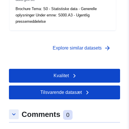
Tidsmæssig
01 January 2006
Brochure Tema: S0 - Statistiske data - Generelle
dækning:
 -
31 December 2006
oplysninger Under emne: S000.A3 - Ugentlig
pressemeddelelse
arrow_forward
Explore similar datasets
Kvalitet
Tilsvarende datasæt
Comments
keyboard_arrow_down
0