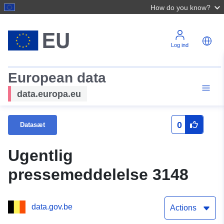
How do you know?
Log ind
European data
data.europa.eu
0
Datasæt
Ugentlig
pressemeddelelse 3148
data.gov.be
Actions