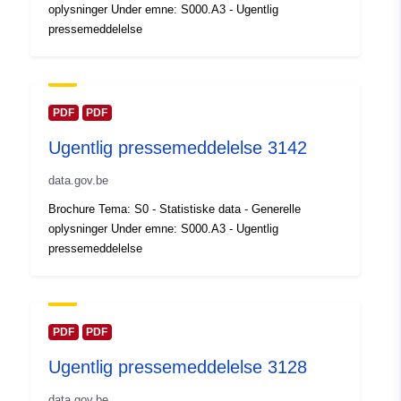
oplysninger Under emne: S000.A3 - Ugentlig
kataloger:
February 2024
pressemeddelelse
Opdateret på data.europa.eu:
30 July 2026
Fysiske:
Koordinater:
[ [ 2.54, 51.51 ],
PDF
PDF
[ 6.41, 51.51 ], [ 6.41, 49.49 ],
Ugentlig pressemeddelelse 3142
[ 2.54, 49.49 ], [ 2.54, 51.51 ]
]
data.gov.be
Type:
Polygon
Brochure Tema: S0 - Statistiske data - Generelle
oplysninger Under emne: S000.A3 - Ugentlig
Identifikatorer:
Q23577#ID
pressemeddelelse
uriRef:
http://data.europa.eu/88u/dataset/
id
PDF
PDF
Adgangsrettighe
public
Ugentlig pressemeddelelse 3128
der:
data.gov.be