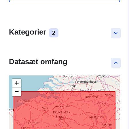
Kategorier
2
keyboard_arrow_down
Datasæt omfang
keyboard_arrow_up
+
−