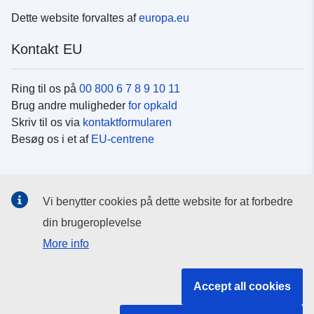
Dette website forvaltes af
europa.eu
Kontakt EU
Ring til os på
00 800 6 7 8 9 10 11
Brug andre muligheder
for opkald
Skriv til os via
kontaktformularen
Besøg os i et af
EU-centrene
Sociale medier
Vi benytter cookies på dette website for at forbedre
Søg efter EU's sider på
sociale medier
din brugeroplevelse
More info
EU-institutioner og -organer
Accept all cookies
Søg efter alle EU-institutioner og -organer