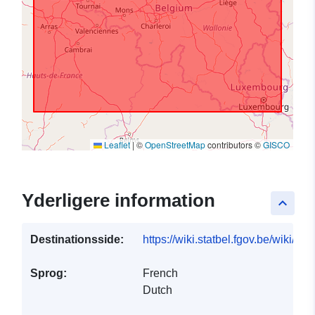
Leaflet
|
©
OpenStreetMap
contributors ©
GISCO
Yderligere information
keyboard_arrow_up
Destinationsside:
https://wiki.statbel.fgov.be/wiki/I
Sprog:
French
Dutch