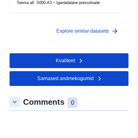
 -
31 December 2006
Teema all: S000.A3 – Iganädalane pressiteade
arrow_forward
Explore similar datasets
Kvaliteet
Sarnased andmekogumid
Comments
keyboard_arrow_down
0