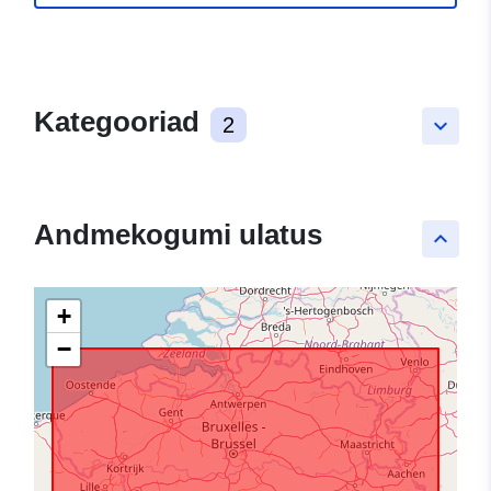
Kategooriad
2
keyboard_arrow_down
Andmekogumi ulatus
keyboard_arrow_up
+
−