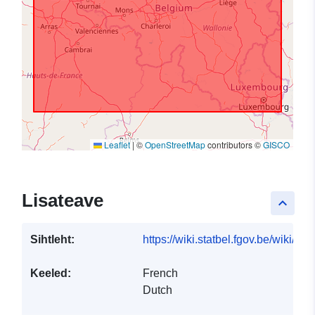
Leaflet
|
©
OpenStreetMap
contributors ©
GISCO
Lisateave
keyboard_arrow_up
Sihtleht:
https://wiki.statbel.fgov.be/wiki/I
Keeled:
French
Dutch