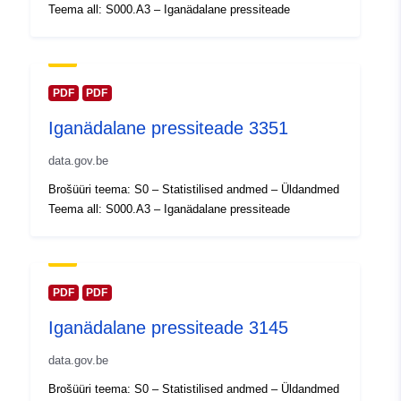
Ajakohastatud veebisaidil Data.eu
Teema all: S000.A3 – Iganädalane pressiteade
30 July 2026
Geograafiline
Koordinaadid:
[ [ 2.54, 51.51
ulatus:
], [ 6.41, 51.51 ], [ 6.41, 49.49
PDF
PDF
], [ 2.54, 49.49 ], [ 2.54, 51.51
Iganädalane pressiteade 3351
] ]
Tüüp:
Polygon
data.gov.be
Brošüüri teema: S0 – Statistilised andmed – Üldandmed
Identifikaatorid:
Q23580#ID
Teema all: S000.A3 – Iganädalane pressiteade
uriRef:
http://data.europa.eu/88u/dataset/
id
PDF
PDF
Juurdepääsuõigu
public
Iganädalane pressiteade 3145
sed:
data.gov.be
Ajaline katvus:
01 January 2006
Brošüüri teema: S0 – Statistilised andmed – Üldandmed