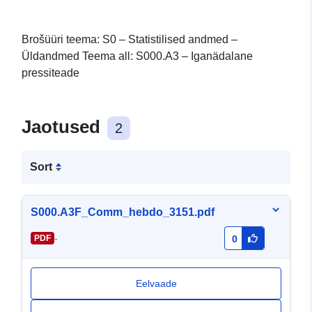
Brošüüri teema: S0 – Statistilised andmed –
Üldandmed Teema all: S000.A3 – Iganädalane
pressiteade
Jaotused
2
Sort
S000.A3F_Comm_hebdo_3151.pdf
-
PDF
0
Eelvaade