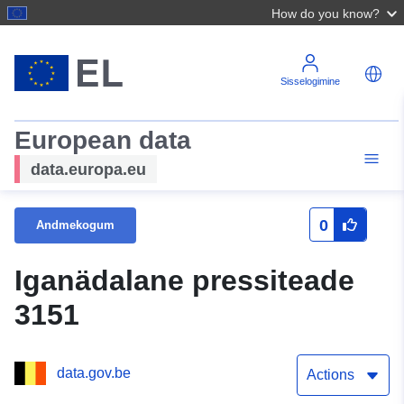
How do you know?
Sisselogimine
European data
data.europa.eu
0
Andmekogum
Iganädalane pressiteade
3151
data.gov.be
Actions