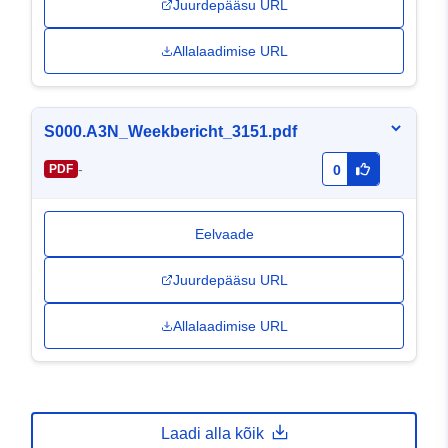
Juurdepääsu URL
Allalaadimise URL
S000.A3N_Weekbericht_3151.pdf
-
PDF
0
Eelvaade
Juurdepääsu URL
Allalaadimise URL
Laadi alla kõik