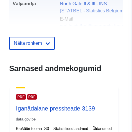
Väljaandja:
North Gate II & III - INS
(STATBEL - Statistics Belgium)
E-Mail:
mailto:statbel@economie.fgov.be
Koduleht:
https://statbel.fgov.be/
Näita rohkem
Kontaktpunktid:
Statbel (Directorate General
Statistics - Statistics Belgium)
E-Mail:
Sarnased andmekogumid
mailto:statbel@economie.fgov.be
URL:
https://statbel.fgov.be/nl
https://statbel.fgov.be/fr
https://statbel.fgov.be/en
PDF
PDF
https://statbel.fgov.be/de
Iganädalane pressiteade 3139
Kataloogi kirje:
Lisatud andmetele.europa.eu:
14 
data.gov.be
2024
Brošüüri teema: S0 – Statistilised andmed – Üldandmed