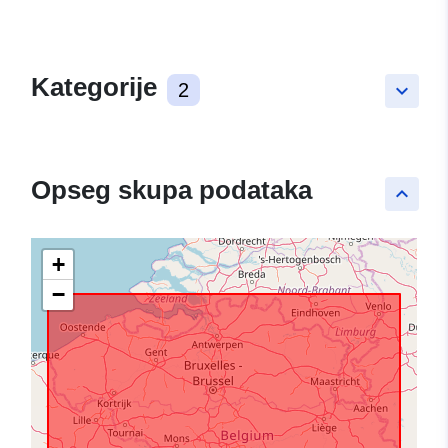
Kategorije
2
keyboard_arrow_down
Opseg skupa podataka
keyboard_arrow_up
+
−