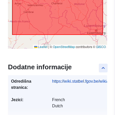
Leaflet
|
©
OpenStreetMap
contributors ©
GISCO
Dodatne informacije
keyboard_arrow_up
Odredišna
https://wiki.statbel.fgov.be/wiki/I
stranica:
Jezici:
French
Dutch