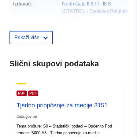
Izdavač:
North Gate II & III - INS
(STATBEL - Statistics Belgium)
E-pošta:
mailto:statbel@economie.fgov.be
Početna stranica:
Prikaži više
https://statbel.fgov.be/
Kontaktna točka:
Statbel (Generaldirektion
Slični skupovi podataka
Statistik - Statistics Belgium)
E-pošta:
mailto:statbel@economie.fgov.be
URL:
https://statbel.fgov.be/fr
PDF
PDF
https://statbel.fgov.be/de
Tjedno priopćenje za medije 3151
https://statbel.fgov.be/en
https://statbel.fgov.be/nl
data.gov.be
Tema brošure: S0 – Statistički podaci – Općenito Pod
Kataloški
Dodano u data.europa.eu:
14 Febr
temom: S000.A3 - Tjedno priopćenje za medije
registar:
2024