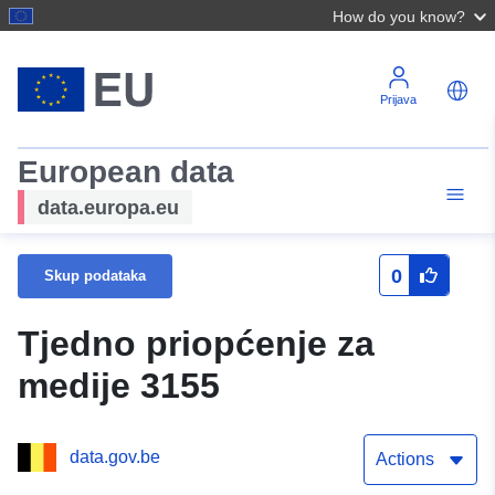
How do you know?
Prijava
European data
data.europa.eu
0
Skup podataka
Tjedno priopćenje za
medije 3155
data.gov.be
Actions