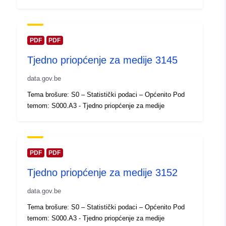
Ažurirano na temelju podataka.eu
30 July 2026
PDF
PDF
Prostorno:
Koordinate:
[ [ 2.54, 51.51 ], [
Tjedno priopćenje za medije 3145
6.41, 51.51 ], [ 6.41, 49.49 ], [
2.54, 49.49 ], [ 2.54, 51.51 ] ]
data.gov.be
Tip:
Polygon
Tema brošure: S0 – Statistički podaci – Općenito Pod
temom: S000.A3 - Tjedno priopćenje za medije
Identifikatori:
Q23584#ID
uriRef:
http://data.europa.eu/88u/dataset/
id
PDF
PDF
Tjedno priopćenje za medije 3152
Prava pristupa:
public
data.gov.be
Vremenska
01 January 2006
Tema brošure: S0 – Statistički podaci – Općenito Pod
pokrivenost:
 -
31 December 2006
temom: S000.A3 - Tjedno priopćenje za medije