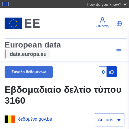
How do you know?
Σύνδεση
European data
data.europa.eu
0
Σύνολο δεδομένων
Εβδομαδιαίο δελτίο τύπου
3160
δεδομένα.gov.be
Actions