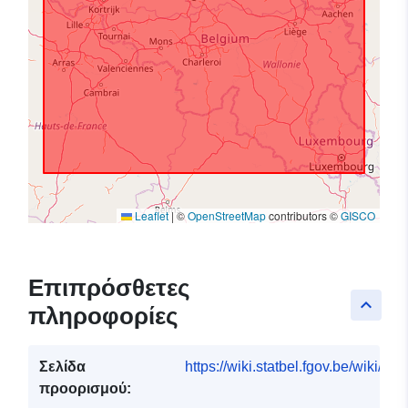
Leaflet
|
©
OpenStreetMap
contributors ©
GISCO
Επιπρόσθετες
keyboard_arrow_up
πληροφορίες
Σελίδα
https://wiki.statbel.fgov.be/wiki/I
προορισμού: