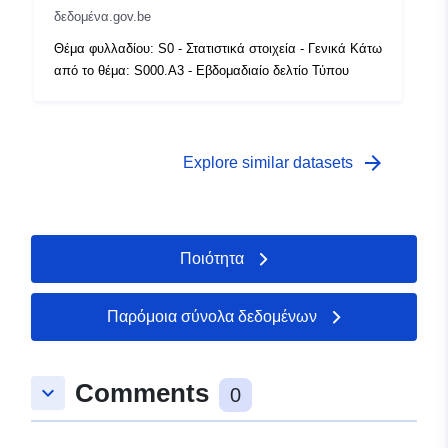
δεδομένα.gov.be
Δικαιώματα
public
Θέμα φυλλαδίου: S0 - Στατιστικά στοιχεία - Γενικά Κάτω
πρόσβασης:
από το θέμα: S000.A3 - Εβδομαδιαίο δελτίο Τύπου
Χρονική κάλυψη:
01 January 2007
 -
31 December 2007
arrow_forward
Explore similar datasets
Ποιότητα
Παρόμοια σύνολα δεδομένων
Comments
keyboard_arrow_down
0