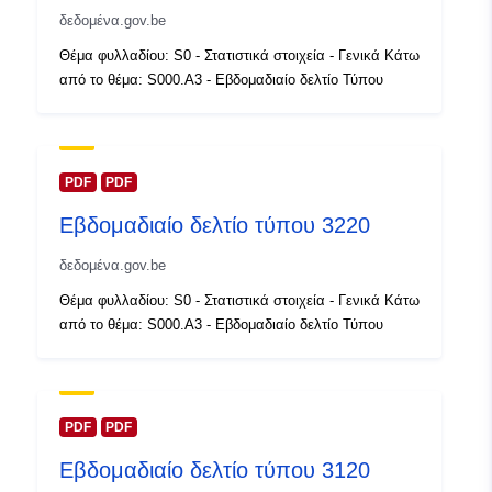
https://statbel.fgov.be/fr
δεδομένα.gov.be
https://statbel.fgov.be/en
Θέμα φυλλαδίου: S0 - Στατιστικά στοιχεία - Γενικά Κάτω
από το θέμα: S000.A3 - Εβδομαδιαίο δελτίο Τύπου
Αρχείο
Προστίθεται στο data.europa.eu:
1
καταλόγου:
February 2024
Επικαιροποιήθηκε στα data.europa
30 July 2026
PDF
PDF
Εβδομαδιαίο δελτίο τύπου 3220
Χωρικός:
Συντεταγμένες:
[ [ 2.54,
51.51 ], [ 6.41, 51.51 ], [ 6.41,
δεδομένα.gov.be
49.49 ], [ 2.54, 49.49 ], [ 2.54,
Θέμα φυλλαδίου: S0 - Στατιστικά στοιχεία - Γενικά Κάτω
51.51 ] ]
από το θέμα: S000.A3 - Εβδομαδιαίο δελτίο Τύπου
Τύπος:
Polygon
Αναγνωριστικά:
Q23589#ID
PDF
PDF
uriRef:
http://data.europa.eu/88u/dataset/
Εβδομαδιαίο δελτίο τύπου 3120
id