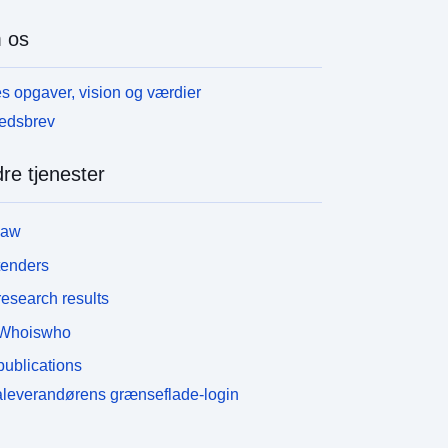
 os
s opgaver, vision og værdier
edsbrev
re tjenester
law
tenders
esearch results
Whoiswho
ublications
leverandørens grænseflade-login