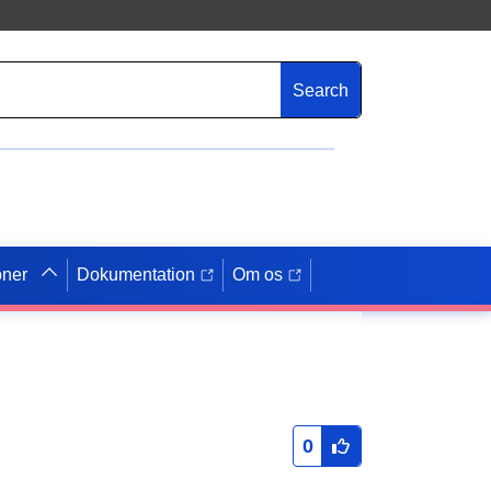
Search
oner
Dokumentation
Om os
0