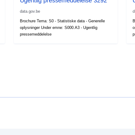
Ugentlig pressemeddelelse 3292
data.gov.be
d
Brochure Tema: S0 - Statistiske data - Generelle
B
oplysninger Under emne: S000.A3 - Ugentlig
o
pressemeddelelse
p