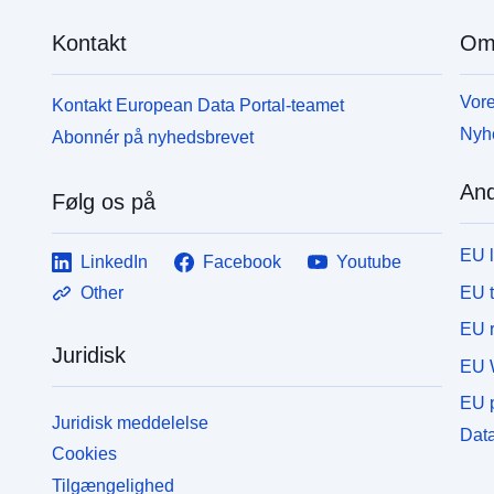
Kontakt
Om
Vore
Kontakt European Data Portal-teamet
Nyh
Abonnér på nyhedsbrevet
And
Følg os på
EU 
LinkedIn
Facebook
Youtube
EU 
Other
EU r
Juridisk
EU 
EU p
Juridisk meddelelse
Data
Cookies
Tilgængelighed