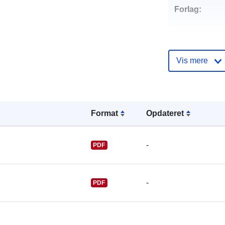
Forlag:
Vis mere
Kontaktpunkt
Format
Opdateret
-
PDF
-
PDF
Fortegnelse 
kataloger: