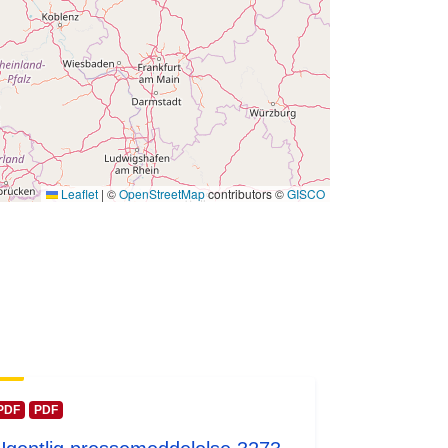
Leaflet
|
©
OpenStreetMap
contributors ©
GISCO
PDF
PDF