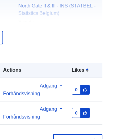
North Gate II & III - INS (STATBEL -
Statistics Belgium)
E-mail:
mailto:statbel@economie.fgov.be
Hjemmeside:
https://statbel.fgov.be/
er:
Statbel (Generaldirektion Statistik -
Statistics Belgium)
Actions
Likes
E-mail:
mailto:statbel@economie.fgov.be
Adgang
Webadresse:
https://statbel.fgov.be/fr
0
Forhåndsvisning
https://statbel.fgov.be/nl
https://statbel.fgov.be/de
https://statbel.fgov.be/en
Adgang
0
Forhåndsvisning
over
Tilføjet til data.europa.eu:
14
February 2024