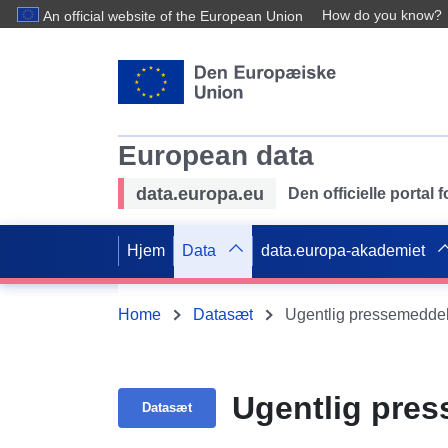
How do you know?
An official website of the European Union
European data
data.europa.eu
Den officielle portal
Hjem
Data
data.europa-akademiet
Home
Datasæt
Ugentlig pressemedde
Ugentlig pre
Datasæt