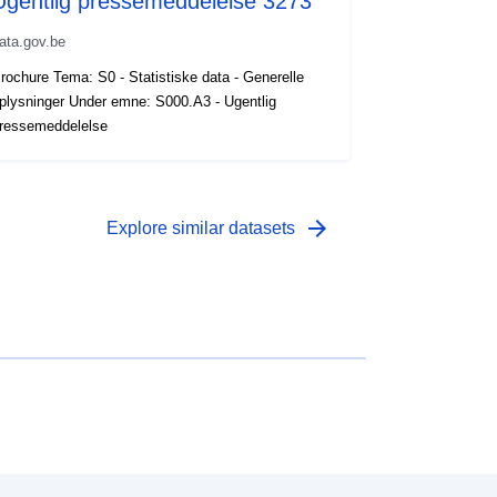
Ugentlig pressemeddelelse 3273
ata.gov.be
rochure Tema: S0 - Statistiske data - Generelle
plysninger Under emne: S000.A3 - Ugentlig
ressemeddelelse
arrow_forward
Explore similar datasets