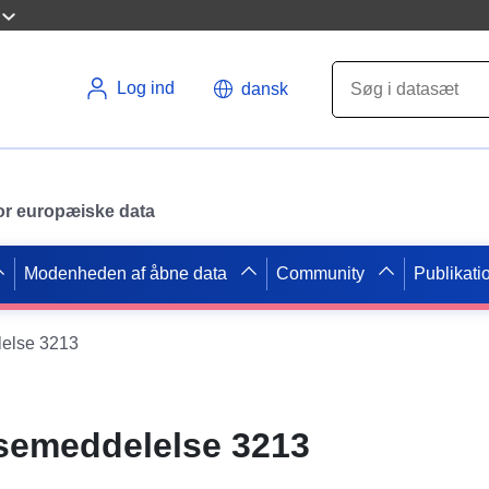
Log ind
dansk
 for europæiske data
Modenheden af åbne data
Community
Publikati
lelse 3213
ssemeddelelse 3213