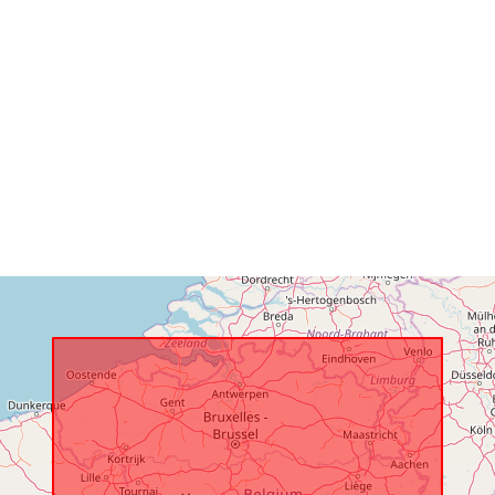
Fysiske:
Identifikatore
uriRef:
Adgangsrett
der:
Tidsmæssig
dækning: