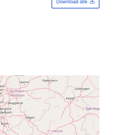
Download alle
Opdateret på data.europa.eu:
30
July 2026
Koordinater:
[ [ 2.54, 51.51 ], [ 6.41,
51.51 ], [ 6.41, 49.49 ], [ 2.54, 49.49 ],
[ 2.54, 51.51 ] ]
Type:
Polygon
r:
Q23642#ID
http://data.europa.eu/88u/dataset/q2
3642-id
ighe
public
01 January 2008
 -
31 December 2008