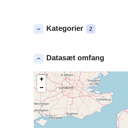
Kategorier
keyboard_arrow_down
2
Datasæt omfang
keyboard_arrow_up
+
−