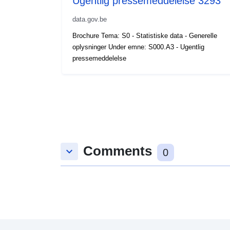
Ugentlig pressemeddelelse 3293
data.gov.be
Brochure Tema: S0 - Statistiske data - Generelle
oplysninger Under emne: S000.A3 - Ugentlig
pressemeddelelse
Comments
keyboard_arrow_down
0