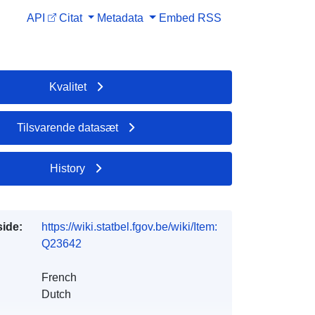
API
Citat
Metadata
Embed
RSS
Kvalitet
Tilsvarende datasæt
History
side:
https://wiki.statbel.fgov.be/wiki/Item:
Q23642
French
Dutch