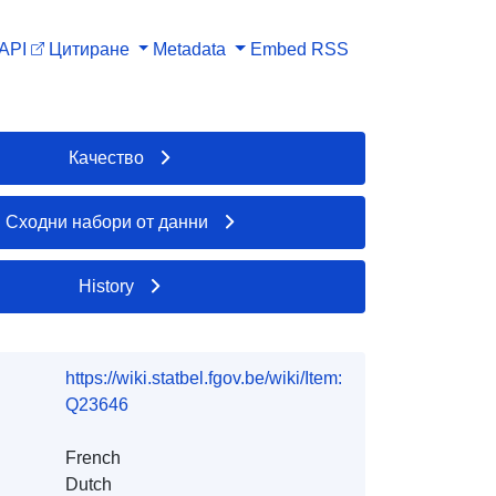
API
Цитиране
Metadata
Embed
RSS
Качество
Сходни набори от данни
History
https://wiki.statbel.fgov.be/wiki/Item:
Q23646
French
Dutch