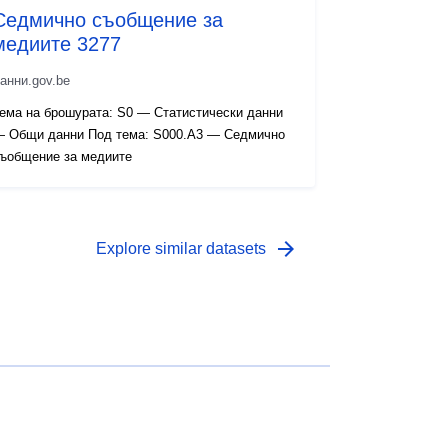
Седмично съобщение за
медиите 3277
анни.gov.be
ема на брошурата: S0 — Статистически данни
 Общи данни Под тема: S000.A3 — Седмично
ъобщение за медиите
arrow_forward
Explore similar datasets