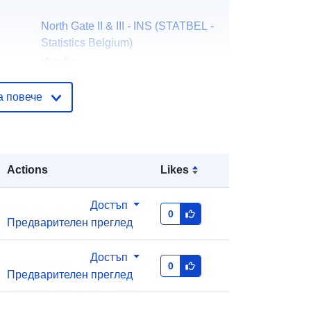
North Gate II & III - INS (STATBEL -
Statistics Belgium)
Имейл:
mailto:statbel@economie.fgov.be
а повече
Начало:
https://statbel.fgov.be/
ъзка:
Statbel (Algemene Directie
Statistiek - Statistics Belgium)
Actions
Likes
Имейл:
mailto:statbel@economie.fgov.be
Достъп
URL адрес:
https://statbel.fgov.be/en
0
Предварителен преглед
https://statbel.fgov.be/nl
https://statbel.fgov.be/de
https://statbel.fgov.be/fr
Достъп
0
Предварителен преглед
Добавено към data.europa.eu:
14
February 2024