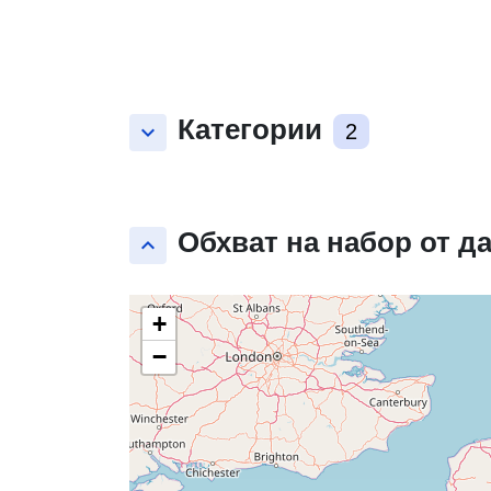
Категории
keyboard_arrow_down
2
Обхват на набор от д
keyboard_arrow_up
+
−