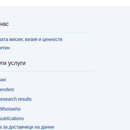
нас
ата мисия, визия и ценности
етин
ги услуги
law
tenders
esearch results
Whoiswho
ublications
а за доставчици на данни