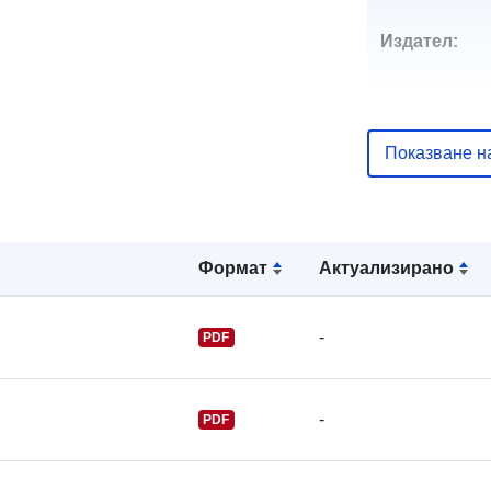
Издател:
Показване н
Звено за вр
Формат
Актуализирано
-
PDF
-
PDF
Каталожен
запис: