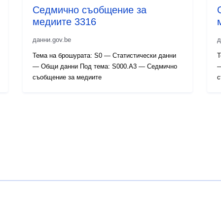
Седмично съобщение за
медиите 3316
данни.gov.be
д
Тема на брошурата: S0 — Статистически данни
Т
— Общи данни Под тема: S000.A3 — Седмично
—
съобщение за медиите
с