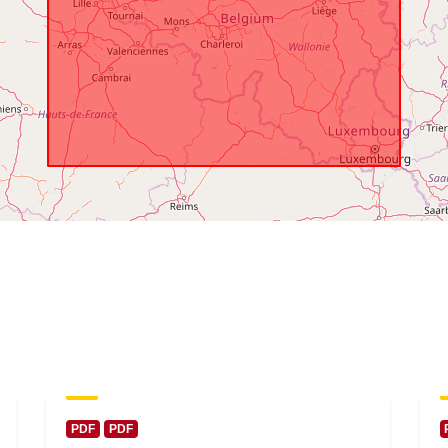
обхват:
PDF
PDF