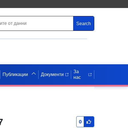
Search
За
Публикации
Документи
нас
7
0