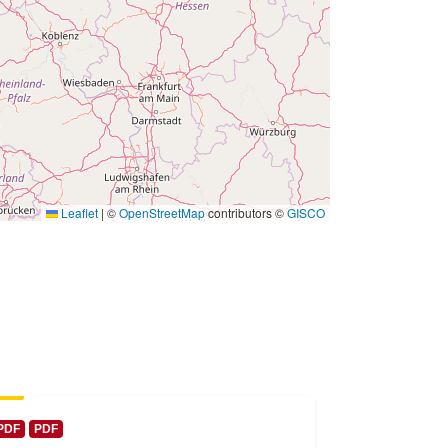
 -
31 December 2008
Leaflet
|
©
OpenStreetMap
contributors ©
GISCO
PDF
PDF