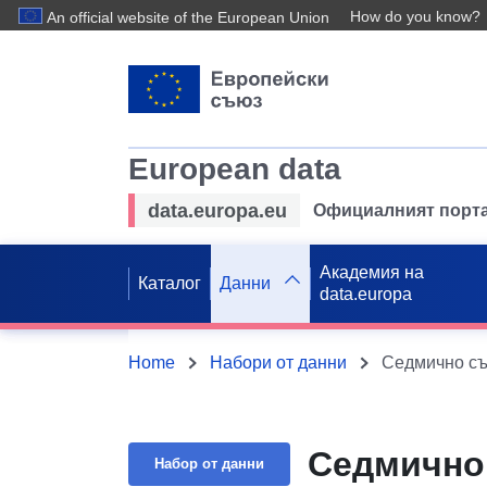
How do you know?
An official website of the European Union
European data
data.europa.eu
Официалният порта
Академия на
Каталог
Данни
data.europa
Home
Набори от данни
Седмично съ
Седмично
Набор от данни