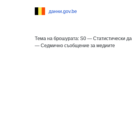
данни.gov.be
Тема на брошурата: S0 — Статистически д
— Седмично съобщение за медиите