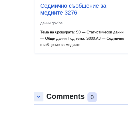
Седмично съобщение за
медиите 3276
данни.gov.be
Тема на брошурата: S0 — Статистически данни
— Общи данни Под тема: S000.A3 — Седмично
съобщение за медиите
Comments
keyboard_arrow_down
0