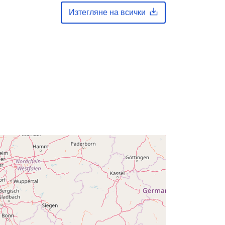
Изтегляне на всички
Актуализирана на data.europa.eu:
30 July 2026
вени
Координати:
[ [ 2.54, 51.51 ], [ 6.41,
51.51 ], [ 6.41, 49.49 ], [ 2.54, 49.49 ],
[ 2.54, 51.51 ] ]
Тип:
Polygon
тор
Q23646#ID
http://data.europa.eu/88u/dataset/q2
3646-id
public
01 January 2008