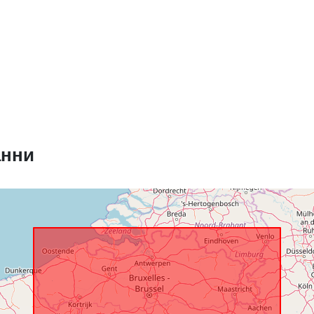
Пространст
:
анни
Идентифика
и:
uriRef:
Права за
достъп:
Времеви