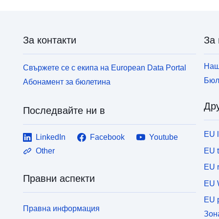
За контакти
За 
Наш
Свържете се с екипа на European Data Portal
Бюл
Абонамент за бюлетина
Дру
Последвайте ни в
EU 
LinkedIn
Facebook
Youtube
EU 
Other
EU r
Правни аспекти
EU 
EU p
Правна информация
Зон