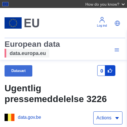
How do you know?
Log ind
European data
data.europa.eu
0
Datasæt
Ugentlig
pressemeddelelse 3226
data.gov.be
Actions