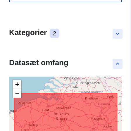
Kategorier
2
keyboard_arrow_down
Datasæt omfang
keyboard_arrow_up
+
−