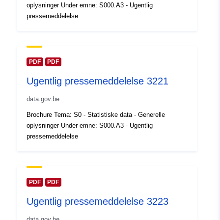
oplysninger Under emne: S000.A3 - Ugentlig
kataloger:
February 2024
pressemeddelelse
Opdateret på data.europa.eu:
30 July 2026
Fysiske:
Koordinater:
[ [ 2.54, 51.51 ],
PDF
PDF
[ 6.41, 51.51 ], [ 6.41, 49.49 ],
Ugentlig pressemeddelelse 3221
[ 2.54, 49.49 ], [ 2.54, 51.51 ]
]
data.gov.be
Type:
Polygon
Brochure Tema: S0 - Statistiske data - Generelle
oplysninger Under emne: S000.A3 - Ugentlig
Identifikatorer:
Q23655#ID
pressemeddelelse
uriRef:
http://data.europa.eu/88u/dataset/
id
PDF
PDF
Adgangsrettighe
public
Ugentlig pressemeddelelse 3223
der:
data.gov.be