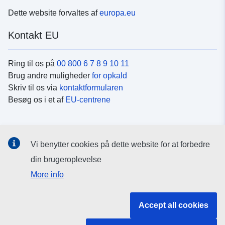
Dette website forvaltes af
europa.eu
Kontakt EU
Ring til os på
00 800 6 7 8 9 10 11
Brug andre muligheder
for opkald
Skriv til os via
kontaktformularen
Besøg os i et af
EU-centrene
Sociale medier
Vi benytter cookies på dette website for at forbedre
Søg efter EU's sider på
sociale medier
din brugeroplevelse
More info
EU-institutioner og -organer
Accept all cookies
Søg efter alle EU-institutioner og -organer