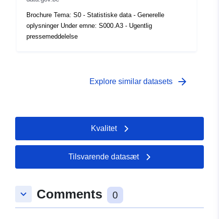
Tidsmæssig
01 January 2008
Brochure Tema: S0 - Statistiske data - Generelle
dækning:
 -
31 December 2008
oplysninger Under emne: S000.A3 - Ugentlig
pressemeddelelse
arrow_forward
Explore similar datasets
Kvalitet
Tilsvarende datasæt
Comments
keyboard_arrow_down
0