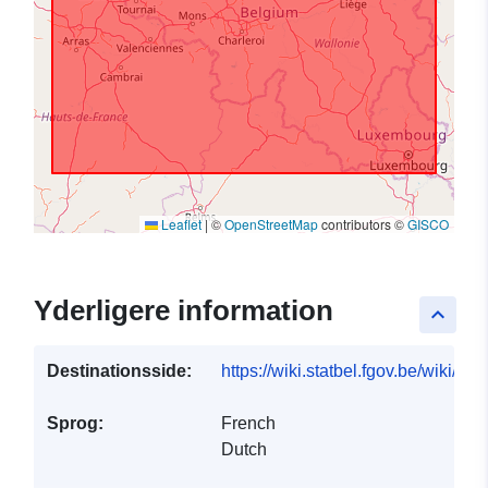
Leaflet
|
©
OpenStreetMap
contributors ©
GISCO
Yderligere information
keyboard_arrow_up
Destinationsside:
https://wiki.statbel.fgov.be/wiki/I
Sprog:
French
Dutch