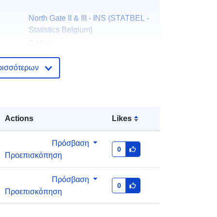
North Gate II & III - INS (STATBEL -
Statistics Belgium)
E-Mail:
mailto:statbel@economie.fgov.be
ρισσότερων
Αρχική σελίδα:
https://statbel.fgov.be/
ής:
Statbel (Generaldirektion Statistik -
Statistics Belgium)
Actions
Likes
E-Mail:
mailto:statbel@economie.fgov.be
Πρόσβαση
0
Προεπισκόπηση
Διεύθυνση URL:
https://statbel.fgov.be/de
https://statbel.fgov.be/nl
Πρόσβαση
0
https://statbel.fgov.be/en
Προεπισκόπηση
https://statbel.fgov.be/fr