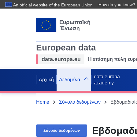
How do you know?
An official website of the European Union
European data
data.europa.eu
Η επίσημη πύλη ευ
data.europa
Αρχική
Δεδομένα
academy
Home
Σύνολα δεδομένων
Εβδομαδιαίο
Εβδομαδι
Σύνολο δεδομένων