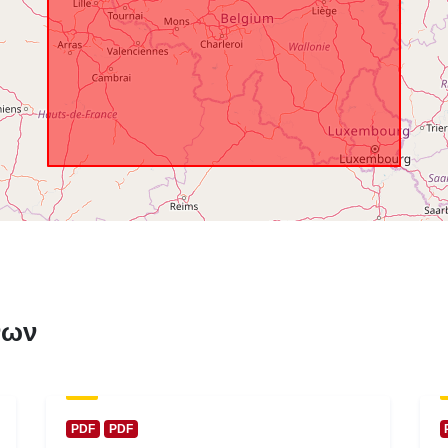
Χρονική κάλ
νων
PDF
PDF