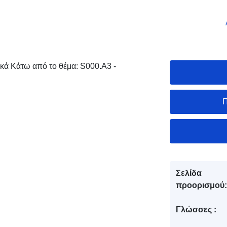
νικά Κάτω από το θέμα: S000.A3 -
Π
Σελίδα
προορισμού:
Γλώσσες :