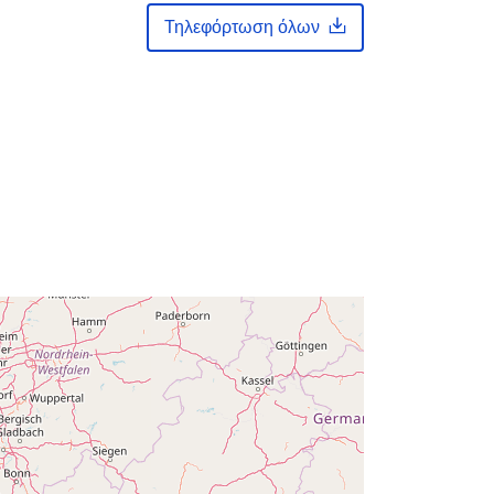
Προστίθεται στο data.europa.eu:
14
Τηλεφόρτωση όλων
February 2024
Επικαιροποιήθηκε στα data.europa.eu:
30 July 2026
Συντεταγμένες:
[ [ 2.54, 51.51 ], [
6.41, 51.51 ], [ 6.41, 49.49 ], [ 2.54,
49.49 ], [ 2.54, 51.51 ] ]
Τύπος:
Polygon
κά:
Q23656#ID
http://data.europa.eu/88u/dataset/q2
3656-id
public