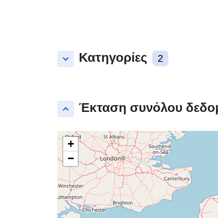
Κατηγορίες
keyboard_arrow_down
2
Έκταση συνόλου δεδο
keyboard_arrow_up
+
−