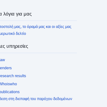
α λόγια για μας
οστολή μας, το όραμά μας και οι αξίες μας
ερωτικό δελτίο
ες υπηρεσίες
law
tenders
esearch results
Whoiswho
ublications
δεση στη διεπαφή του παρόχου δεδομένων