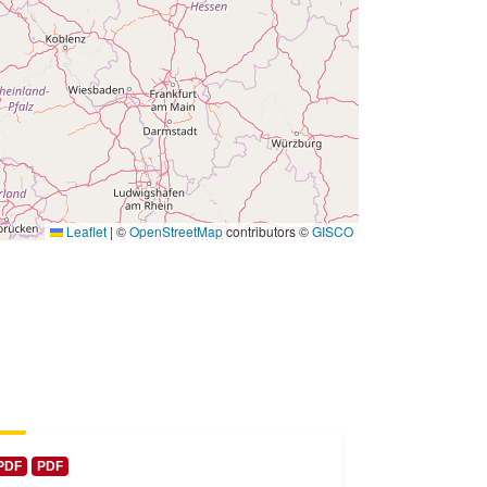
υψη:
01 January 2008
 -
31 December 2008
Leaflet
|
©
OpenStreetMap
contributors ©
GISCO
PDF
PDF