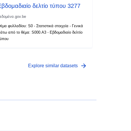
Εβδομαδιαίο δελτίο τύπου 3277
εδομένα.gov.be
έμα φυλλαδίου: S0 - Στατιστικά στοιχεία - Γενικά
άτω από το θέμα: S000.A3 - Εβδομαδιαίο δελτίο
ύπου
arrow_forward
Explore similar datasets