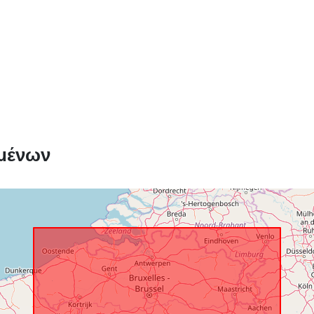
Αρχείο
καταλόγου:
Χωρικός:
μένων
Αναγνωριστι
uriRef:
Δικαιώματα
πρόσβασης: