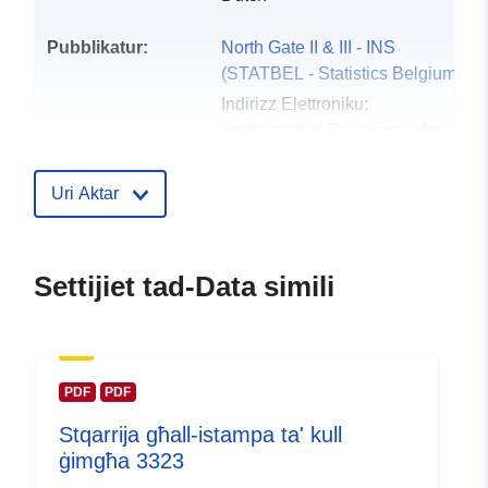
Pubblikatur:
North Gate II & III - INS
(STATBEL - Statistics Belgium)
Indirizz Elettroniku:
mailto:statbel@economie.fgov.be
Paġna Ewlenija:
https://statbel.fgov.be/
Uri Aktar
Punti ta' Kuntatt:
Statbel (Direction générale
Statistique - Statistics Belgium)
Settijiet tad-Data simili
Indirizz Elettroniku:
mailto:statbel@economie.fgov.be
URL:
https://statbel.fgov.be/en
https://statbel.fgov.be/de
PDF
PDF
https://statbel.fgov.be/fr
Stqarrija għall-istampa ta' kull
https://statbel.fgov.be/nl
ġimgħa 3323