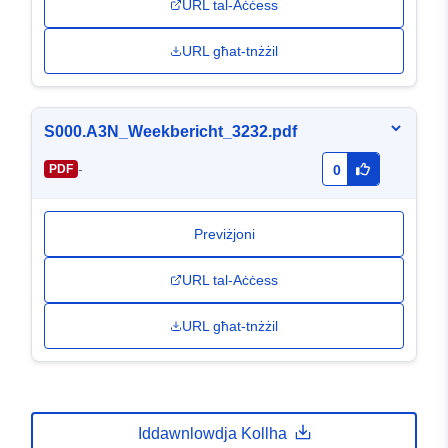
URL tal-Aċċess
URL għat-tnżżil
S000.A3N_Weekbericht_3232.pdf
-
PDF
0
Previżjoni
URL tal-Aċċess
URL għat-tnżżil
Iddawnlowdja Kollha