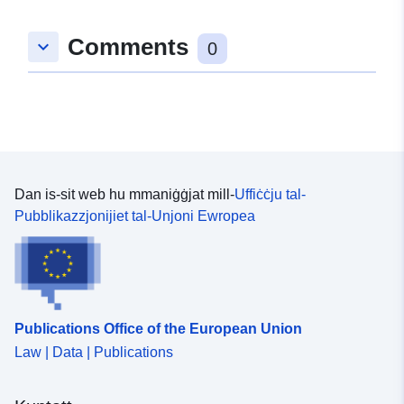
Comments
keyboard_arrow_down
0
Dan is-sit web hu mmaniġġjat mill-
Uffiċċju tal-
Pubblikazzjonijiet tal-Unjoni Ewropea
Publications Office of the European Union
Law | Data | Publications