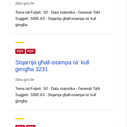
Reġistru tal-
Miżjud ma’ data.europa.eu:
data.gov.be
Katalgu:
14 February 2024
Tema tal-Fuljett: S0 - Data statistika - Ġenerali Taħt
Aġġornat fuq data.europa.eu:
Suġġett: S000.A3 - Stqarrija għall-istampa ta' kull
30 July 2026
ġimgħa
Spazjali:
Koordinati:
[ [ 2.54, 51.51 ], [
6.41, 51.51 ], [ 6.41, 49.49 ], [
2.54, 49.49 ], [ 2.54, 51.51 ] ]
PDF
PDF
Tip:
Polygon
Stqarrija għall-istampa ta' kull
ġimgħa 3231
Identifikaturi:
Q23661#ID
data.gov.be
uriRef:
http://data.europa.eu/88u/dataset/
Tema tal-Fuljett: S0 - Data statistika - Ġenerali Taħt
id
Suġġett: S000.A3 - Stqarrija għall-istampa ta' kull
ġimgħa
Drittijiet ta'
public
Aċċess: