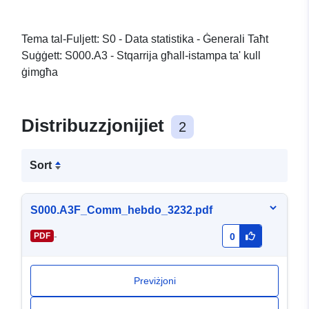
Tema tal-Fuljett: S0 - Data statistika - Ġenerali Taħt
Suġġett: S000.A3 - Stqarrija għall-istampa ta' kull
ġimgħa
Distribuzzjonijiet
2
Sort
S000.A3F_Comm_hebdo_3232.pdf
-
PDF
0
Previżjoni