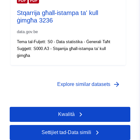
Kopertura
PDF
PDF
01 January 2009
temporali:
 -
31 December 2009
Stqarrija għall-istampa ta' kull
ġimgħa 3236
data.gov.be
Tema tal-Fuljett: S0 - Data statistika - Ġenerali Taħt
Suġġett: S000.A3 - Stqarrija għall-istampa ta' kull
ġimgħa
arrow_forward
Explore similar datasets
Kwalità
Settijiet tad-Data simili