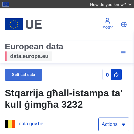
How do you know?
Illoggjar
European data
data.europa.eu
0
Sett tad-data
Stqarrija għall-istampa ta'
kull ġimgħa 3232
data.gov.be
Actions