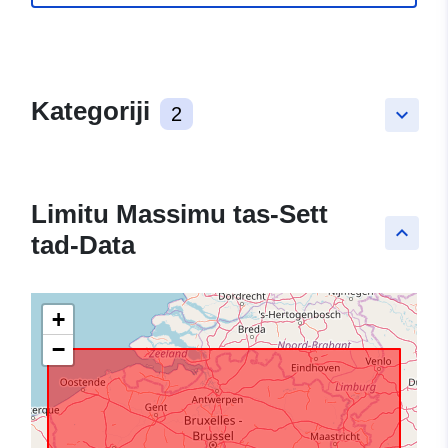
Kategoriji
2
keyboard_arrow_down
Limitu Massimu tas-Sett
keyboard_arrow_up
tad-Data
+
−