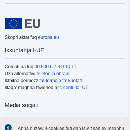
Skopri aktar fuq
europa.eu
Ikkuntattja l-UE
Ċemplilna fuq
00 800 6 7 8 9 10 11
Uża alternattivi
telefoniċi oħrajn
Iktbilna permezz
tal-formola ta’ kuntatt
Iltaqa’ magħna f’wieħed
miċ-ċentri tal-UE
Media soċjali
Fittex mezzi
tal-media soċjali tal-UE
Aħna nużaw il-cookies fuq dan is-sit sabiex insaħħu