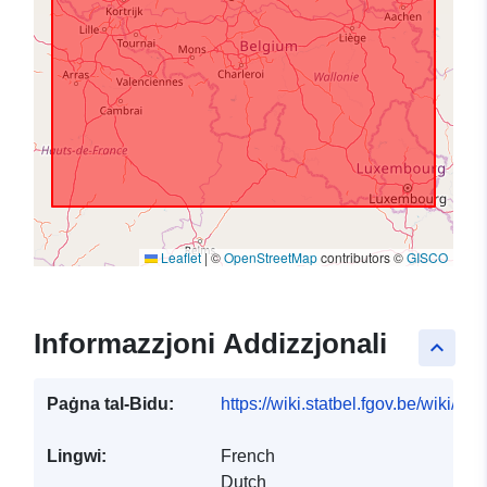
Leaflet
|
©
OpenStreetMap
contributors ©
GISCO
Informazzjoni Addizzjonali
keyboard_arrow_up
Paġna tal-Bidu:
https://wiki.statbel.fgov.be/wiki/I
Lingwi:
French
Dutch