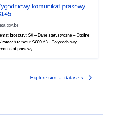
Tygodniowy komunikat prasowy
3145
ata.gov.be
emat broszury: S0 – Dane statystyczne – Ogólne
 ramach tematu: S000.A3 - Cotygodniowy
omunikat prasowy
arrow_forward
Explore similar datasets