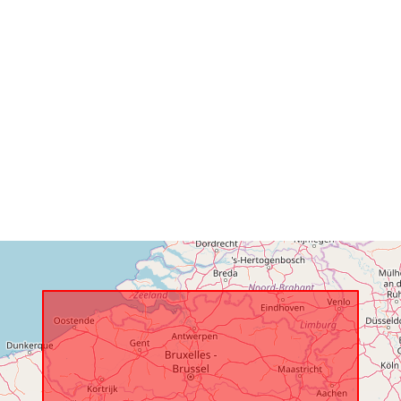
Przestrzenne
Identyfikator
uriRef:
Prawa dostę
Temporal