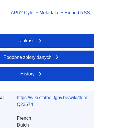
API
Cyte
Metadata
Embed
RSS
Jakość
Podobne zbiory danych
History
a:
https://wiki.statbel.fgov.be/wiki/Item:
Q23674
French
Dutch