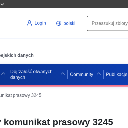
Login
polski
opejskich danych
Dojrzałość otwartych
Community
Publikacje
danych
nikat prasowy 3245
 komunikat prasowy 3245