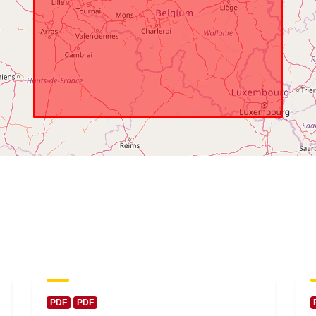
coverage:
PDF
PDF