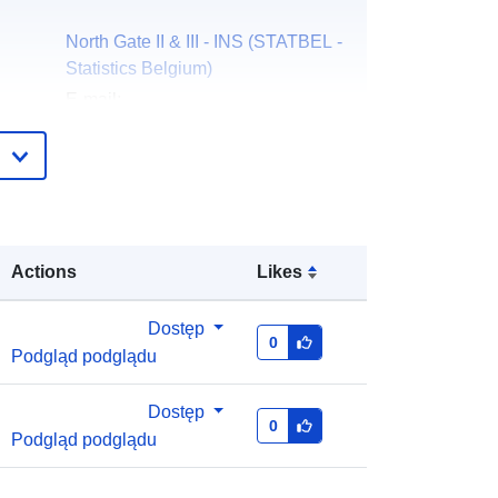
North Gate II & III - INS (STATBEL -
Statistics Belgium)
E-mail:
mailto:statbel@economie.fgov.be
Strona główna:
https://statbel.fgov.be/
Statbel (Direction générale
Statistique - Statistics Belgium)
Actions
Likes
E-mail:
mailto:statbel@economie.fgov.be
Dostęp
0
Podgląd podglądu
URL:
https://statbel.fgov.be/de
https://statbel.fgov.be/fr
https://statbel.fgov.be/en
Dostęp
0
https://statbel.fgov.be/nl
Podgląd podglądu
gu:
Dodany do data.europa.eu:
14