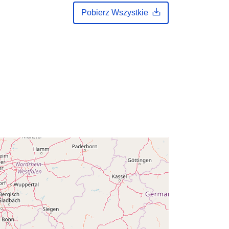
February 2024
Pobierz Wszystkie
Zaktualizowano dane.europa.eu:
30
July 2026
:
Współrzędne:
[ [ 2.54, 51.51 ], [ 6.41,
51.51 ], [ 6.41, 49.49 ], [ 2.54, 49.49 ],
[ 2.54, 51.51 ] ]
Typ:
Polygon
y:
Q23674#ID
http://data.europa.eu/88u/dataset/q2
3674-id
pu:
public
01 January 2009