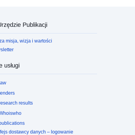
rzędzie Publikacji
a misja, wizja i wartości
letter
e usługi
law
tenders
esearch results
Whoiswho
ublications
rfejs dostawcy danych – logowanie