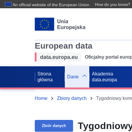
How do you know?
An official website of the European Union
European data
data.europa.eu
Oficjalny portal eur
Strona
Akademia
Dane
główna
data.europa
Home
Zbiory danych
Tygodniowy komu
Tygodniowy
Zbiór danych