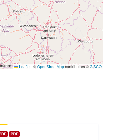
 -
31 December 2009
Leaflet
|
©
OpenStreetMap
contributors ©
GISCO
PDF
PDF