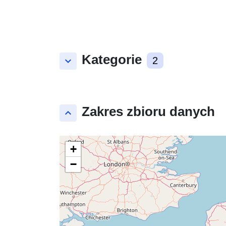
Kategorie
keyboard_arrow_down
2
Zakres zbioru danych
keyboard_arrow_up
+
−