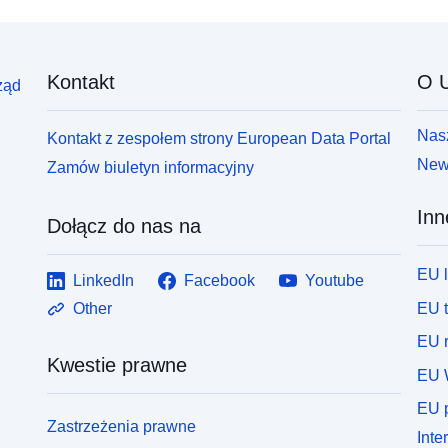
Kontakt
O U
ząd
Nasz
Kontakt z zespołem strony European Data Portal
News
Zamów biuletyn informacyjny
Inn
Dołącz do nas na
EU 
LinkedIn
Facebook
Youtube
EU 
Other
EU r
Kwestie prawne
EU 
EU p
Zastrzeżenia prawne
Inte