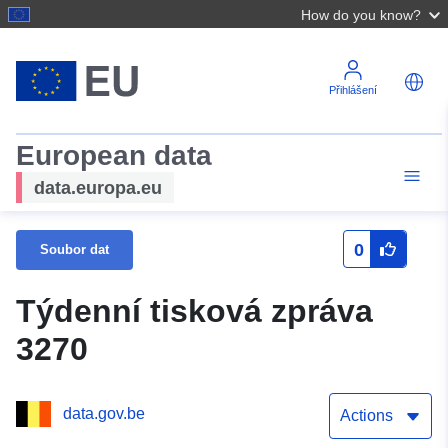
How do you know?
Přihlášení
European data
data.europa.eu
0
Soubor dat
Týdenní tisková zpráva
3270
data.gov.be
Actions