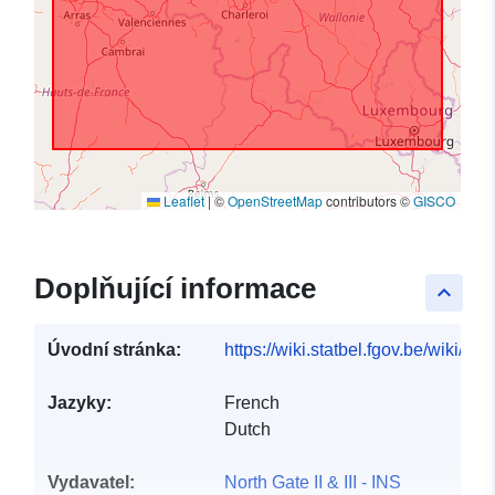
Leaflet
|
©
OpenStreetMap
contributors ©
GISCO
Doplňující informace
keyboard_arrow_up
Úvodní stránka:
https://wiki.statbel.fgov.be/wiki/I
Jazyky:
French
Dutch
Vydavatel:
North Gate II & III - INS