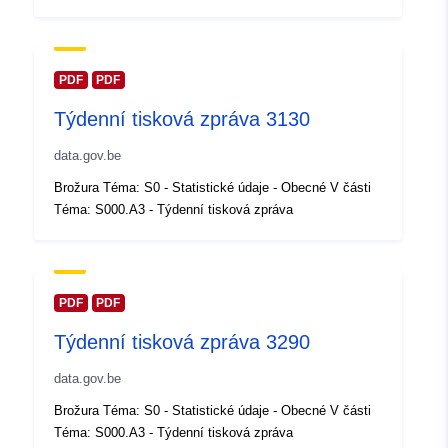
Aktualizace údajů.europa.eu:
30 July 2026
PDF
PDF
Místní:
Souřadnice:
[ [ 2.54, 51.51 ],
Týdenní tisková zpráva 3130
[ 6.41, 51.51 ], [ 6.41, 49.49 ],
[ 2.54, 49.49 ], [ 2.54, 51.51 ]
data.gov.be
]
Brožura Téma: S0 - Statistické údaje - Obecné V části
Typ:
Polygon
Téma: S000.A3 - Týdenní tisková zpráva
Identifikátory:
Q23699#ID
uriRef:
http://data.europa.eu/88u/dataset/
PDF
PDF
id
Týdenní tisková zpráva 3290
Přístupová práva:
public
data.gov.be
Brožura Téma: S0 - Statistické údaje - Obecné V části
Časové pokrytí:
01 January 2010
Téma: S000.A3 - Týdenní tisková zpráva