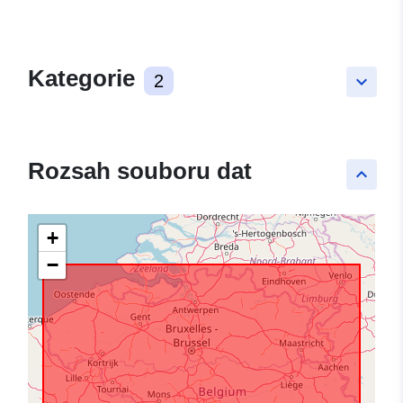
Kategorie
2
keyboard_arrow_down
Rozsah souboru dat
keyboard_arrow_up
+
−