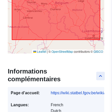
Leaflet
|
©
OpenStreetMap
contributors ©
GISCO
Informations
keyboard_arrow_up
complémentaires
Page d'accueil:
https://wiki.statbel.fgov.be/wiki/I
Langues:
French
Dutch