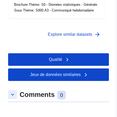
Couverture
01 January 2010
Brochure Thème: S0 - Données statistiques - Générale
temporelle:
 -
31 December 2010
Sous Thème: S000.A3 - Communiqué hebdomadaire
arrow_forward
Explore similar datasets
Qualité
Jeux de données similaires
Comments
keyboard_arrow_down
0