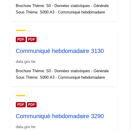
Compte rendu du
Ajoutée à data.europa.eu:
14
Brochure Thème: S0 - Données statistiques - Générale
catalogue:
February 2024
Sous Thème: S000.A3 - Communiqué hebdomadaire
Mise à jour sur data.europa.eu:
30 July 2026
spatial:
Coordonnées:
[ [ 2.54, 51.51
PDF
PDF
], [ 6.41, 51.51 ], [ 6.41, 49.49
Communiqué hebdomadaire 3130
], [ 2.54, 49.49 ], [ 2.54, 51.51
] ]
data.gov.be
Type:
Polygon
Brochure Thème: S0 - Données statistiques - Générale
Sous Thème: S000.A3 - Communiqué hebdomadaire
Identificateurs:
Q23699#ID
uriRef:
http://data.europa.eu/88u/dataset/
id
PDF
PDF
Communiqué hebdomadaire 3290
Droits d'accès:
public
data.gov.be