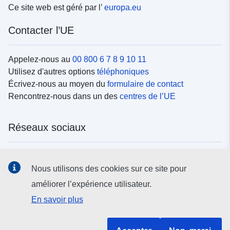
Ce site web est géré par l’
europa.eu
Contacter l’UE
Appelez-nous au
00 800 6 7 8 9 10 11
Utilisez d'autres options
téléphoniques
Écrivez-nous au moyen du
formulaire de contact
Rencontrez-nous dans un des
centres de l’UE
Réseaux sociaux
Trouvez l’UE sur les
réseaux sociaux
Nous utilisons des cookies sur ce site pour
améliorer l’expérience utilisateur.
Institutions et organes de l’UE
En savoir plus
Rechercher tous les organes et institutions de l’UE