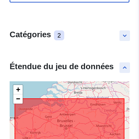
Catégories
2
keyboard_arrow_down
Étendue du jeu de données
keyboard_arrow_up
+
−