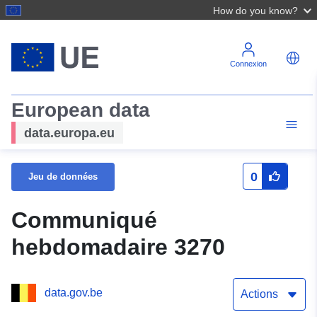
How do you know?
Connexion
European data
data.europa.eu
0
Jeu de données
Communiqué
hebdomadaire 3270
data.gov.be
Actions