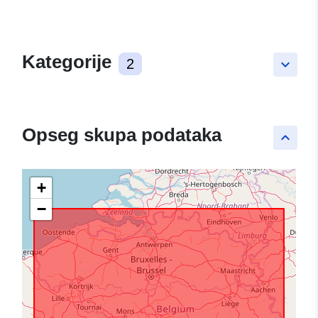
Kategorije
2
keyboard_arrow_down
Opseg skupa podataka
keyboard_arrow_up
+
−