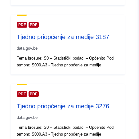
Ažurirano na temelju podataka.eu
30 July 2026
PDF
PDF
Prostorno:
Koordinate:
[ [ 2.54, 51.51 ], [
Tjedno priopćenje za medije 3187
6.41, 51.51 ], [ 6.41, 49.49 ], [
2.54, 49.49 ], [ 2.54, 51.51 ] ]
data.gov.be
Tip:
Polygon
Tema brošure: S0 – Statistički podaci – Općenito Pod
temom: S000.A3 - Tjedno priopćenje za medije
Identifikatori:
Q23706#ID
uriRef:
http://data.europa.eu/88u/dataset/
id
PDF
PDF
Tjedno priopćenje za medije 3276
Prava pristupa:
public
data.gov.be
Vremenska
01 January 2010
Tema brošure: S0 – Statistički podaci – Općenito Pod
pokrivenost:
 -
31 December 2010
temom: S000.A3 - Tjedno priopćenje za medije