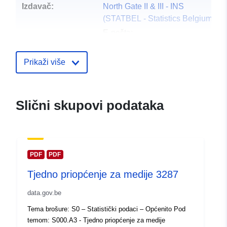
Izdavač:
North Gate II & III - INS
(STATBEL - Statistics Belgium)
E-pošta:
mailto:statbel@economie.fgov.be
Početna stranica:
Prikaži više
https://statbel.fgov.be/
Kontaktna točka:
Statbel (Algemene Directie
Slični skupovi podataka
Statistiek - Statistics Belgium)
E-pošta:
mailto:statbel@economie.fgov.be
URL:
https://statbel.fgov.be/de
PDF
PDF
https://statbel.fgov.be/nl
Tjedno priopćenje za medije 3287
https://statbel.fgov.be/fr
https://statbel.fgov.be/en
data.gov.be
Tema brošure: S0 – Statistički podaci – Općenito Pod
Kataloški
Dodano u data.europa.eu:
14 Febr
temom: S000.A3 - Tjedno priopćenje za medije
registar:
2024