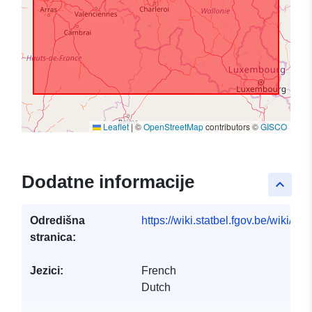
Leaflet
|
©
OpenStreetMap
contributors ©
GISCO
Dodatne informacije
keyboard_arrow_up
Odredišna
https://wiki.statbel.fgov.be/wiki/I
stranica:
Jezici:
French
Dutch