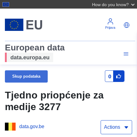
How do you know?
Prijava
European data
data.europa.eu
0
Skup podataka
Tjedno priopćenje za
medije 3277
data.gov.be
Actions