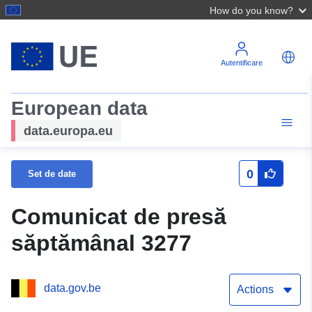
How do you know?
Autentificare
European data
data.europa.eu
0
Set de date
Comunicat de presă
săptămânal 3277
data.gov.be
Actions