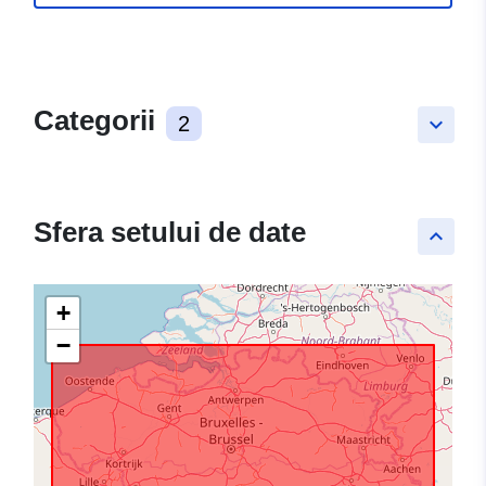
Categorii
2
keyboard_arrow_down
Sfera setului de date
keyboard_arrow_up
+
−