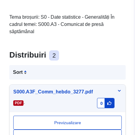
Tema broșurii: S0 - Date statistice - Generalități În
cadrul temei: S000.A3 - Comunicat de presă
săptămânal
Distribuiri
2
Sort
S000.A3F_Comm_hebdo_3277.pdf
-
PDF
0
Previzualizare