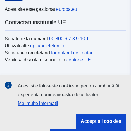
Acest site este gestionat
europa.eu
Contactați instituțiile UE
Sunați-ne la numărul
00 800 6 7 8 9 10 11
Utilizați alte
opțiuni telefonice
Scrieți-ne completând
formularul de contact
Veniți să discutăm la unul din
centrele UE
Platformele de comunicare socială
Acest site folosește cookie-uri pentru a îmbunătăți
Descoperiți canalele UE
pe rețelele sociale
experiența dumneavoastră de utilizator
Mai multe informații
Instituțiile și organismele UE
Accept all cookies