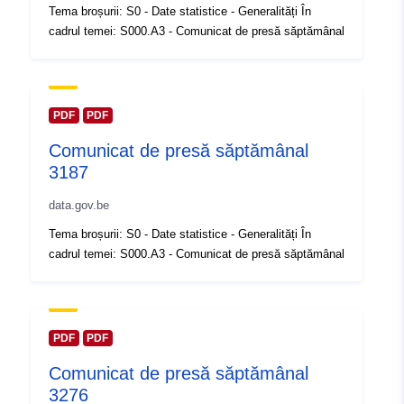
Tema broșurii: S0 - Date statistice - Generalități În
Registru catalog:
Adăugat la data.europa.eu:
14 Feb
cadrul temei: S000.A3 - Comunicat de presă săptămânal
2024
Informații actualizate la data a.eur
30 July 2026
PDF
PDF
Spațial:
Coordonate:
[ [ 2.54, 51.51 ],
Comunicat de presă săptămânal
[ 6.41, 51.51 ], [ 6.41, 49.49 ],
3187
[ 2.54, 49.49 ], [ 2.54, 51.51 ]
]
data.gov.be
Tip:
Polygon
Tema broșurii: S0 - Date statistice - Generalități În
cadrul temei: S000.A3 - Comunicat de presă săptămânal
Identificatori:
Q23706#ID
uriRef:
http://data.europa.eu/88u/dataset/
id
PDF
PDF
Comunicat de presă săptămânal
Drepturi de
public
3276
acces: