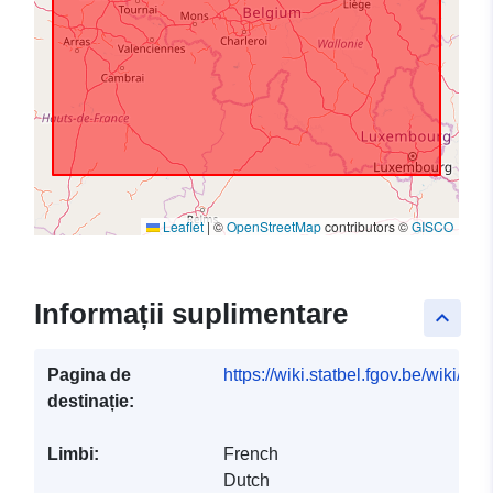
Leaflet
|
©
OpenStreetMap
contributors ©
GISCO
Informații suplimentare
keyboard_arrow_up
Pagina de
https://wiki.statbel.fgov.be/wiki/I
destinație:
Limbi:
French
Dutch