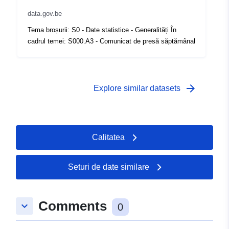
data.gov.be
Acoperire
01 January 2010
Tema broșurii: S0 - Date statistice - Generalități În
temporală:
 -
31 December 2010
cadrul temei: S000.A3 - Comunicat de presă săptămânal
arrow_forward
Explore similar datasets
Calitatea
Seturi de date similare
Comments
keyboard_arrow_down
0