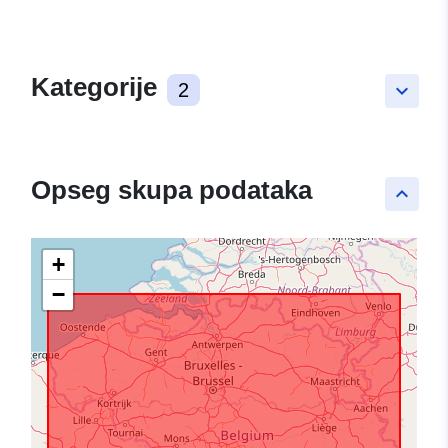
Kategorije
2
keyboard_arrow_down
Opseg skupa podataka
keyboard_arrow_up
+
−