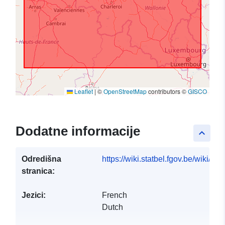
Leaflet
|
©
OpenStreetMap
contributors ©
GISCO
Dodatne informacije
keyboard_arrow_up
Odredišna
https://wiki.statbel.fgov.be/wiki/I
stranica:
Jezici:
French
Dutch