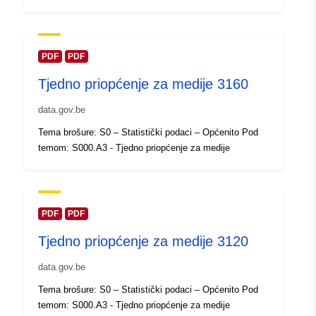
Ažurirano na temelju podataka.eu
30 July 2026
PDF
PDF
Prostorno:
Koordinate:
[ [ 2.54, 51.51 ], [
Tjedno priopćenje za medije 3160
6.41, 51.51 ], [ 6.41, 49.49 ], [
2.54, 49.49 ], [ 2.54, 51.51 ] ]
data.gov.be
Tip:
Polygon
Tema brošure: S0 – Statistički podaci – Općenito Pod
temom: S000.A3 - Tjedno priopćenje za medije
Identifikatori:
Q23709#ID
uriRef:
http://data.europa.eu/88u/dataset/
id
PDF
PDF
Tjedno priopćenje za medije 3120
Prava pristupa:
public
data.gov.be
Vremenska
01 January 2010
Tema brošure: S0 – Statistički podaci – Općenito Pod
pokrivenost:
 -
31 December 2010
temom: S000.A3 - Tjedno priopćenje za medije