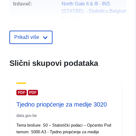
Izdavač:
North Gate II & III - INS
(STATBEL - Statistics Belgium)
E-pošta:
mailto:statbel@economie.fgov.be
Početna stranica:
Prikaži više
https://statbel.fgov.be/
Kontaktna točka:
Statbel (Direction générale
Slični skupovi podataka
Statistique - Statistics Belgium)
E-pošta:
mailto:statbel@economie.fgov.be
URL:
https://statbel.fgov.be/nl
PDF
PDF
https://statbel.fgov.be/fr
Tjedno priopćenje za medije 3020
https://statbel.fgov.be/en
https://statbel.fgov.be/de
data.gov.be
Tema brošure: S0 – Statistički podaci – Općenito Pod
Kataloški
Dodano u data.europa.eu:
14 Febr
temom: S000.A3 - Tjedno priopćenje za medije
registar:
2024