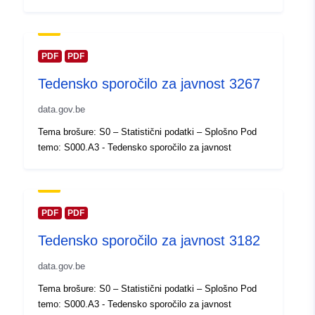
Posodobljeno na spletišču Data.e
30 July 2026
Prostorski:
Usklajuje:
[ [ 2.54, 51.51 ], [
PDF
PDF
6.41, 51.51 ], [ 6.41, 49.49 ], [
Tedensko sporočilo za javnost 3267
2.54, 49.49 ], [ 2.54, 51.51 ] ]
Tip:
Polygon
data.gov.be
Tema brošure: S0 – Statistični podatki – Splošno Pod
Identifikatorji:
Q23710#ID
temo: S000.A3 - Tedensko sporočilo za javnost
uriRef:
http://data.europa.eu/88u/dataset/
id
PDF
PDF
Pravice za
public
Tedensko sporočilo za javnost 3182
dostop:
data.gov.be
Časovna
01 January 2010
Tema brošure: S0 – Statistični podatki – Splošno Pod
pokritost:
 -
31 December 2010
temo: S000.A3 - Tedensko sporočilo za javnost