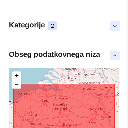
Kategorije
2
keyboard_arrow_down
Obseg podatkovnega niza
keyboard_arrow_up
+
−