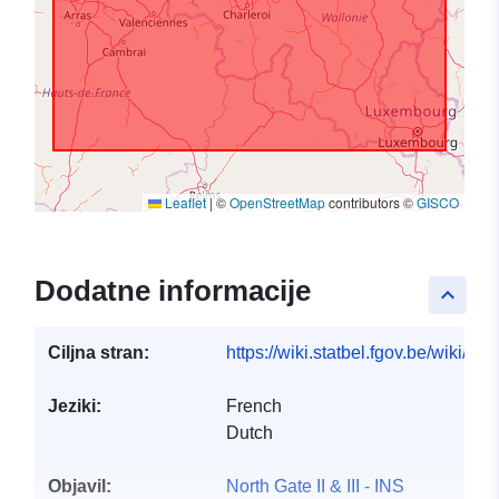
Leaflet
|
©
OpenStreetMap
contributors ©
GISCO
Dodatne informacije
keyboard_arrow_up
Ciljna stran:
https://wiki.statbel.fgov.be/wiki/I
Jeziki:
French
Dutch
Objavil:
North Gate II & III - INS