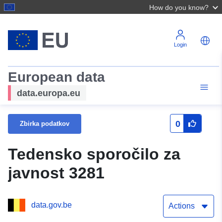
How do you know?
Login
European data
data.europa.eu
0
Zbirka podatkov
Tedensko sporočilo za
javnost 3281
data.gov.be
Actions