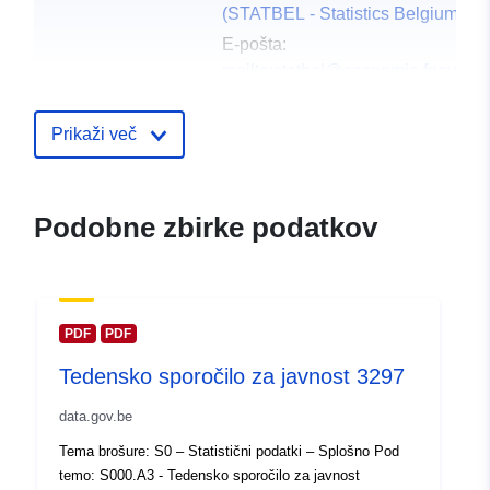
(STATBEL - Statistics Belgium)
E-pošta:
mailto:statbel@economie.fgov.be
Domača stran:
https://statbel.fgov.be/
Prikaži več
Kontaktne točke:
Statbel (Generaldirektion
Statistik - Statistics Belgium)
Podobne zbirke podatkov
E-pošta:
mailto:statbel@economie.fgov.be
Katalog:
https://statbel.fgov.be/en
https://statbel.fgov.be/fr
PDF
PDF
https://statbel.fgov.be/de
Tedensko sporočilo za javnost 3297
https://statbel.fgov.be/nl
data.gov.be
Katalogski zapis:
Dodano v data.europa.eu:
14 Febr
Tema brošure: S0 – Statistični podatki – Splošno Pod
2024
temo: S000.A3 - Tedensko sporočilo za javnost