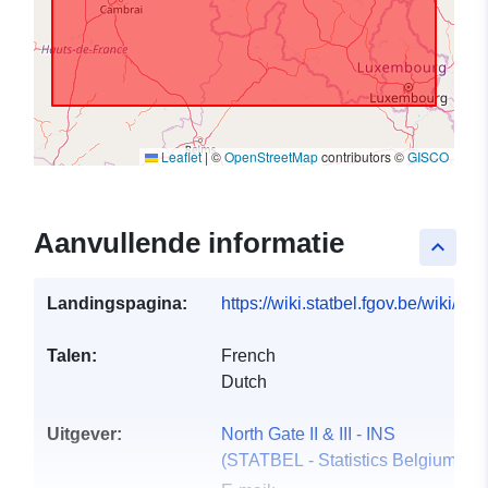
Leaflet
|
©
OpenStreetMap
contributors ©
GISCO
Aanvullende informatie
keyboard_arrow_up
Landingspagina:
https://wiki.statbel.fgov.be/wiki/I
Talen:
French
Dutch
Uitgever:
North Gate II & III - INS
(STATBEL - Statistics Belgium)