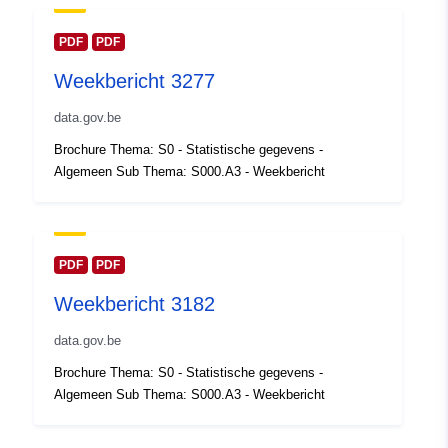
Ruimtelijk:
Coördinaten:
[ [ 2.54, 51.51
PDF
PDF
], [ 6.41, 51.51 ], [ 6.41, 49.49
Weekbericht 3277
], [ 2.54, 49.49 ], [ 2.54, 51.51
] ]
data.gov.be
Soort:
Polygon
Brochure Thema: S0 - Statistische gegevens -
Algemeen Sub Thema: S000.A3 - Weekbericht
Identificatoren:
Q23716#ID
uriRef:
http://data.europa.eu/88u/dataset/
id
PDF
PDF
Weekbericht 3182
Toegangsrechten
public
:
data.gov.be
Brochure Thema: S0 - Statistische gegevens -
Bestreken
01 January 2010
Algemeen Sub Thema: S000.A3 - Weekbericht
tijdvak:
 -
31 December 2010