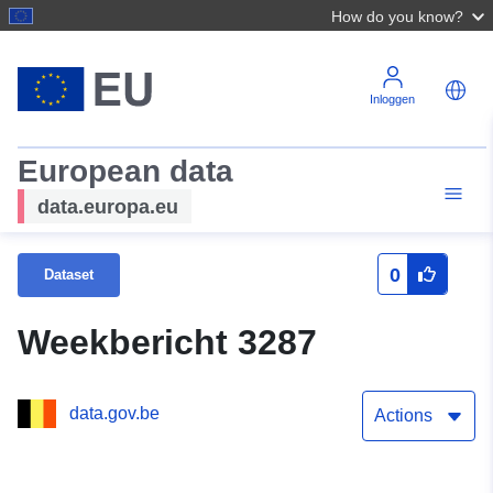
How do you know?
Inloggen
European data
data.europa.eu
0
Dataset
Weekbericht 3287
data.gov.be
Actions