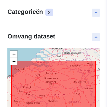
Categorieën
2
keyboard_arrow_down
Omvang dataset
keyboard_arrow_up
+
−