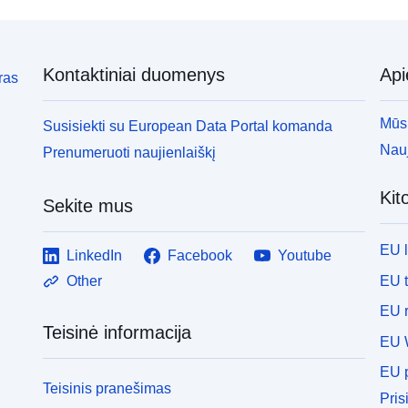
Kontaktiniai duomenys
Ap
ras
Mūsų
Susisiekti su European Data Portal komanda
Nauj
Prenumeruoti naujienlaiškį
Kit
Sekite mus
EU 
LinkedIn
Facebook
Youtube
EU 
Other
EU r
Teisinė informacija
EU 
EU p
Teisinis pranešimas
Pris