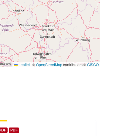
 -
31 December 2010
Leaflet
|
©
OpenStreetMap
contributors ©
GISCO
PDF
PDF