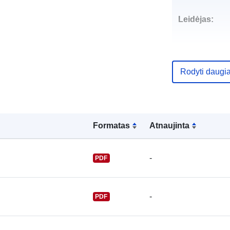
Leidėjas:
Rodyti daugi
Kontaktinis
punktas:
Formatas
Atnaujinta
-
PDF
-
PDF
Katalogo įraš