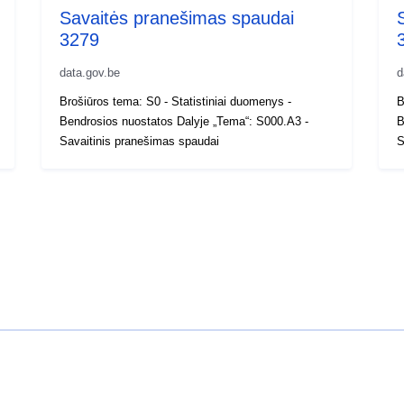
Savaitės pranešimas spaudai
3279
data.gov.be
d
Brošiūros tema: S0 - Statistiniai duomenys -
B
Bendrosios nuostatos Dalyje „Tema“: S000.A3 -
B
Savaitinis pranešimas spaudai
S