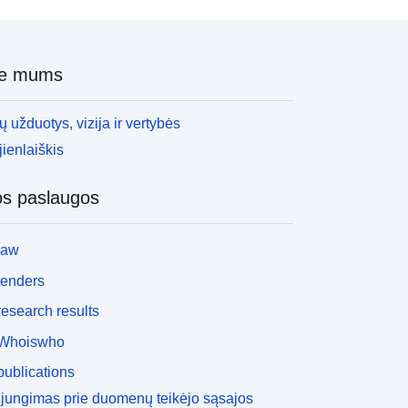
ie mums
 užduotys, vizija ir vertybės
ienlaiškis
os paslaugos
law
tenders
esearch results
Whoiswho
ublications
ijungimas prie duomenų teikėjo sąsajos