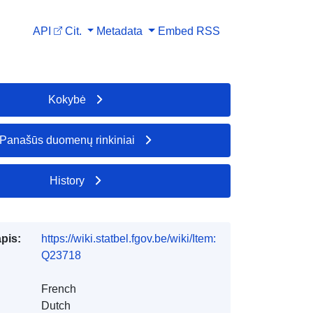
API
Cit.
Metadata
Embed
RSS
Kokybė
Panašūs duomenų rinkiniai
History
apis:
https://wiki.statbel.fgov.be/wiki/Item:
Q23718
French
Dutch