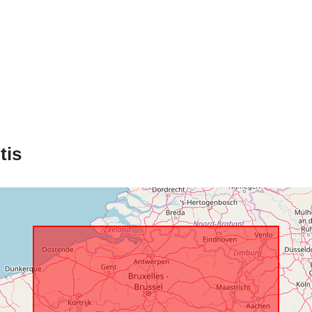
Erdviniai
duomenys:
tis
Identifikatoria
uriRef:
Prieigos teis
Laikotarpis: