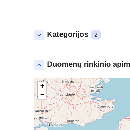
Kategorijos
keyboard_arrow_down
2
Duomenų rinkinio apim
keyboard_arrow_up
+
−