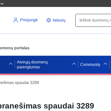
Prisijungti
lietuvių
uomenų portalas
Atvirųjų duomenų
Community
parengtumas
anešimas spaudai 3289
pranešimas spaudai 3289