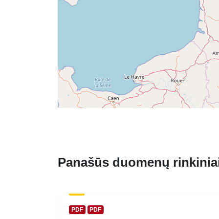
Panašūs duomenų rinkinia
PDF
PDF