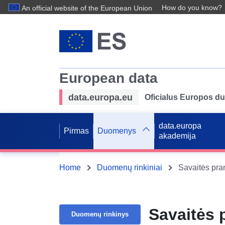
How do you know?
An official website of the European Union
European data
data.europa.eu
Oficialus Europos d
data.europa
Pirmas
Duomenys
akademija
Home
Duomenų rinkiniai
Savaitės pr
Savaitės 
Duomenų rinkinys