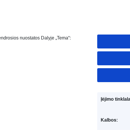
Bendrosios nuostatos Dalyje „Tema“:
Įėjimo tinklal
Kalbos: