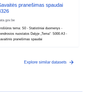
Savaitės pranešimas spaudai
3326
ata.gov.be
rošiūros tema: S0 - Statistiniai duomenys -
endrosios nuostatos Dalyje „Tema“: S000.A3 -
avaitinis pranešimas spaudai
arrow_forward
Explore similar datasets