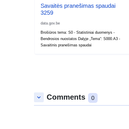
Savaitės pranešimas spaudai
3259
data.gov.be
Brošiūros tema: S0 - Statistiniai duomenys -
Bendrosios nuostatos Dalyje „Tema“: S000.A3 -
Savaitinis pranešimas spaudai
Comments
keyboard_arrow_down
0