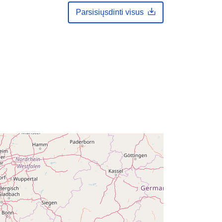
2024
Parsisiųsdinti visus
Atnaujinta informacija apie duomenis.europa.eu:
30 July 2026
Koordinatės:
[ [ 2.54, 51.51 ], [ 6.41,
51.51 ], [ 6.41, 49.49 ], [ 2.54, 49.49 ],
[ 2.54, 51.51 ] ]
Rūšis:
Polygon
i:
Q23718#ID
http://data.europa.eu/88u/dataset/q2
3718-id
ės:
public
01 January 2010