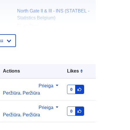
North Gate II & III - INS (STATBEL -
Statistics Belgium)
El. paštas:
mailto:statbel@economie.fgov.be
au
Pradinis puslapis:
https://statbel.fgov.be/
Statbel (Algemene Directie
Statistiek - Statistics Belgium)
Actions
Likes
El. paštas:
mailto:statbel@economie.fgov.be
Prieiga
0
Peržiūra. Peržiūra
URL:
https://statbel.fgov.be/fr
https://statbel.fgov.be/en
https://statbel.fgov.be/nl
Prieiga
0
https://statbel.fgov.be/de
Peržiūra. Peržiūra
as:
Pridėta prie duomenų.europa.eu:
14 February