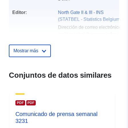
Editor:
North Gate II & III - INS
(STATBEL - Statistics Belgium)
Dirección de correo electrónico:
mailto:statbel@economie.fgov.be
Página principal :
https://statbel.fgov.be/
Mostrar más
Puntos de
Statbel (Generaldirektion
contacto:
Statistik - Statistics Belgium)
Conjuntos de datos similares
Dirección de correo electrónico:
mailto:statbel@economie.fgov.be
URL:
https://statbel.fgov.be/fr
https://statbel.fgov.be/en
PDF
PDF
https://statbel.fgov.be/de
Comunicado de prensa semanal
https://statbel.fgov.be/nl
3231