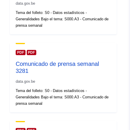
Registro del
Añadido a data.europa.eu:
14
data.gov.be
catálogo:
February 2024
Tema del folleto: S0 - Datos estadísticos -
Actualizado en data.europa.eu:
Generalidades Bajo el tema: S000.A3 - Comunicado de
30 July 2026
prensa semanal
Espacial:
Coordenadas:
[ [ 2.54, 51.51
], [ 6.41, 51.51 ], [ 6.41, 49.49
], [ 2.54, 49.49 ], [ 2.54, 51.51
PDF
PDF
] ]
Comunicado de prensa semanal
Tipo:
Polygon
3281
data.gov.be
Identificadores:
Q23720#ID
Tema del folleto: S0 - Datos estadísticos -
uriRef:
http://data.europa.eu/88u/dataset/
Generalidades Bajo el tema: S000.A3 - Comunicado de
id
prensa semanal
Derechos de
public
acceso: