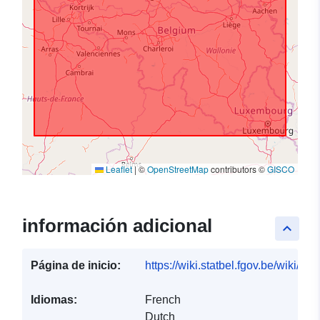
Leaflet
|
©
OpenStreetMap
contributors ©
GISCO
información adicional
keyboard_arrow_up
Página de inicio:
https://wiki.statbel.fgov.be/wiki/I
Idiomas:
French
Dutch