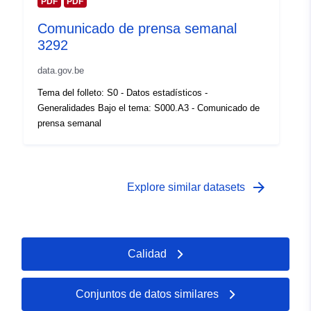
PDF
PDF
Cobertura
01 January 2010
Comunicado de prensa semanal
temporal:
 -
31 December 2010
3292
data.gov.be
Tema del folleto: S0 - Datos estadísticos -
Generalidades Bajo el tema: S000.A3 - Comunicado de
prensa semanal
arrow_forward
Explore similar datasets
Calidad
Conjuntos de datos similares