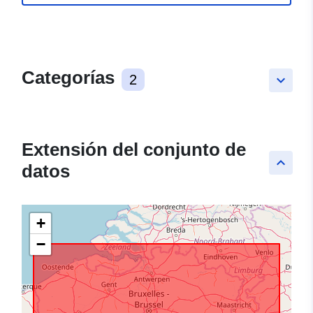
Categorías
2
keyboard_arrow_down
Extensión del conjunto de
keyboard_arrow_up
datos
+
−