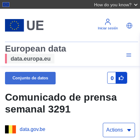
How do you know?
Iniciar sesión
European data
data.europa.eu
0
Conjunto de datos
Comunicado de prensa
semanal 3291
data.gov.be
Actions