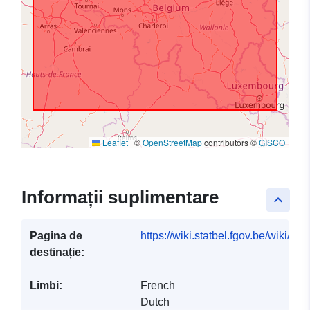
Leaflet
|
©
OpenStreetMap
contributors ©
GISCO
Informații suplimentare
keyboard_arrow_up
Pagina de
https://wiki.statbel.fgov.be/wiki/I
destinație:
Limbi:
French
Dutch