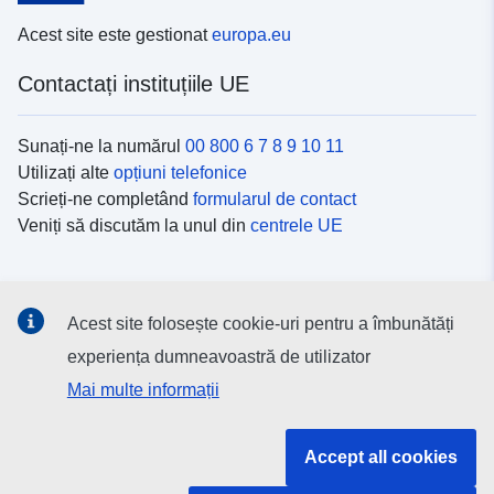
Acest site este gestionat
europa.eu
Contactați instituțiile UE
Sunați-ne la numărul
00 800 6 7 8 9 10 11
Utilizați alte
opțiuni telefonice
Scrieți-ne completând
formularul de contact
Veniți să discutăm la unul din
centrele UE
Platformele de comunicare socială
Acest site folosește cookie-uri pentru a îmbunătăți
Descoperiți canalele UE
pe rețelele sociale
experiența dumneavoastră de utilizator
Mai multe informații
Instituțiile și organismele UE
Accept all cookies