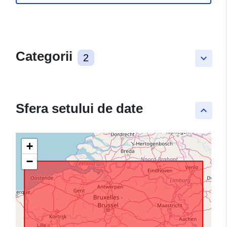
Categorii
2
keyboard_arrow_down
Sfera setului de date
keyboard_arrow_up
+
−