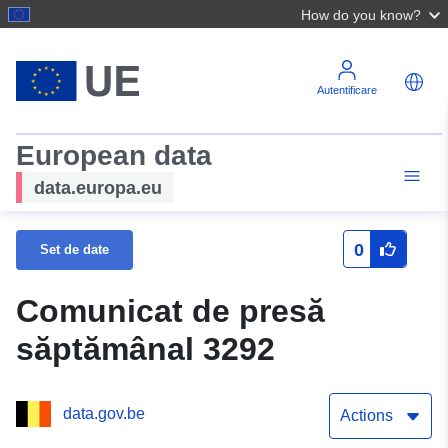
How do you know?
Autentificare
European data
data.europa.eu
0
Set de date
Comunicat de presă
săptămânal 3292
data.gov.be
Actions