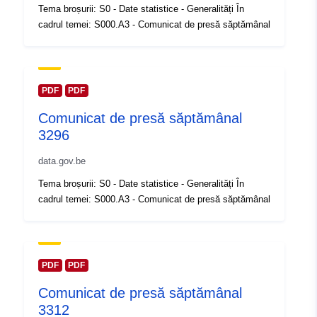
Tema broșurii: S0 - Date statistice - Generalități În
Registru catalog:
Adăugat la data.europa.eu:
14 Feb
cadrul temei: S000.A3 - Comunicat de presă săptămânal
2024
Informații actualizate la data a.eur
30 July 2026
PDF
PDF
Spațial:
Coordonate:
[ [ 2.54, 51.51 ],
Comunicat de presă săptămânal
[ 6.41, 51.51 ], [ 6.41, 49.49 ],
3296
[ 2.54, 49.49 ], [ 2.54, 51.51 ]
]
data.gov.be
Tip:
Polygon
Tema broșurii: S0 - Date statistice - Generalități În
cadrul temei: S000.A3 - Comunicat de presă săptămânal
Identificatori:
Q23721#ID
uriRef:
http://data.europa.eu/88u/dataset/
id
PDF
PDF
Comunicat de presă săptămânal
Drepturi de
public
3312
acces: