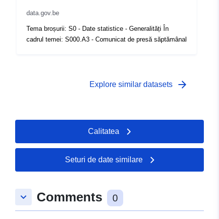
data.gov.be
Acoperire
01 January 2010
Tema broșurii: S0 - Date statistice - Generalități În
temporală:
 -
31 December 2010
cadrul temei: S000.A3 - Comunicat de presă săptămânal
arrow_forward
Explore similar datasets
Calitatea
Seturi de date similare
Comments
keyboard_arrow_down
0