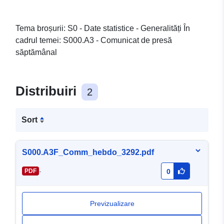
Tema broșurii: S0 - Date statistice - Generalități În
cadrul temei: S000.A3 - Comunicat de presă
săptămânal
Distribuiri
2
Sort
S000.A3F_Comm_hebdo_3292.pdf
-
PDF
0
Previzualizare