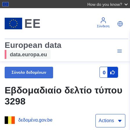
How do you know?
Σύνδεση
European data
data.europa.eu
0
Σύνολο δεδομένων
Εβδομαδιαίο δελτίο τύπου
3298
δεδομένα.gov.be
Actions