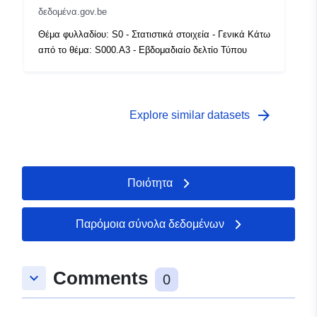
δεδομένα.gov.be
Δικαιώματα
public
Θέμα φυλλαδίου: S0 - Στατιστικά στοιχεία - Γενικά Κάτω
πρόσβασης:
από το θέμα: S000.A3 - Εβδομαδιαίο δελτίο Τύπου
Χρονική κάλυψη:
01 January 2010
 -
31 December 2010
arrow_forward
Explore similar datasets
Ποιότητα
Παρόμοια σύνολα δεδομένων
Comments
keyboard_arrow_down
0