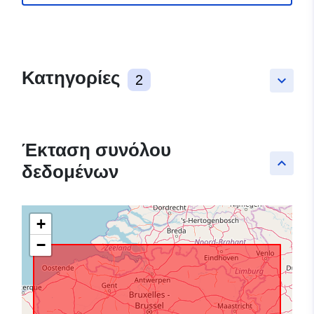
Κατηγορίες
2
keyboard_arrow_down
Έκταση συνόλου
keyboard_arrow_up
δεδομένων
+
−