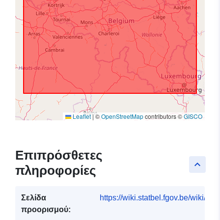
Leaflet
|
©
OpenStreetMap
contributors ©
GISCO
Επιπρόσθετες
keyboard_arrow_up
πληροφορίες
Σελίδα
https://wiki.statbel.fgov.be/wiki/I
προορισμού: