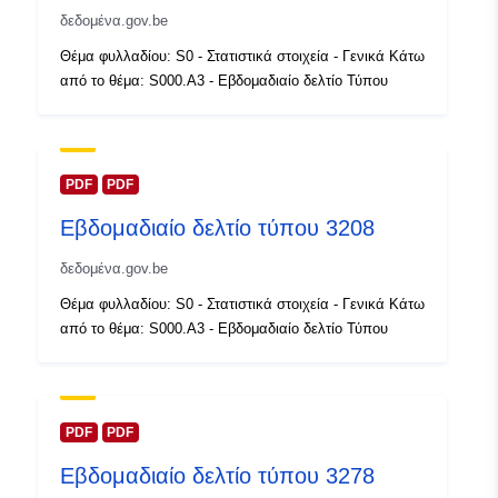
https://statbel.fgov.be/de
δεδομένα.gov.be
https://statbel.fgov.be/fr
Θέμα φυλλαδίου: S0 - Στατιστικά στοιχεία - Γενικά Κάτω
από το θέμα: S000.A3 - Εβδομαδιαίο δελτίο Τύπου
Αρχείο
Προστίθεται στο data.europa.eu:
1
καταλόγου:
February 2024
Επικαιροποιήθηκε στα data.europa
30 July 2026
PDF
PDF
Εβδομαδιαίο δελτίο τύπου 3208
Χωρικός:
Συντεταγμένες:
[ [ 2.54,
51.51 ], [ 6.41, 51.51 ], [ 6.41,
δεδομένα.gov.be
49.49 ], [ 2.54, 49.49 ], [ 2.54,
Θέμα φυλλαδίου: S0 - Στατιστικά στοιχεία - Γενικά Κάτω
51.51 ] ]
από το θέμα: S000.A3 - Εβδομαδιαίο δελτίο Τύπου
Τύπος:
Polygon
Αναγνωριστικά:
Q23727#ID
PDF
PDF
uriRef:
http://data.europa.eu/88u/dataset/
Εβδομαδιαίο δελτίο τύπου 3278
id