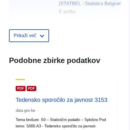
(STATBEL - Statistics Belgium)
E-pošta:
mailto:statbel@economie.fgov.be
Domača stran:
https://statbel.fgov.be/
Prikaži več
Kontaktne točke:
Statbel (Direction générale
Statistique - Statistics Belgium)
Podobne zbirke podatkov
E-pošta:
mailto:statbel@economie.fgov.be
Katalog:
https://statbel.fgov.be/fr
https://statbel.fgov.be/de
PDF
PDF
https://statbel.fgov.be/nl
Tedensko sporočilo za javnost 3153
https://statbel.fgov.be/en
data.gov.be
Katalogski zapis:
Dodano v data.europa.eu:
14 Febr
Tema brošure: S0 – Statistični podatki – Splošno Pod
2024
temo: S000.A3 - Tedensko sporočilo za javnost