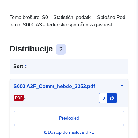
Tema brošure: S0 – Statistični podatki – Splošno Pod
temo: S000.A3 - Tedensko sporočilo za javnost
Distribucije
2
Sort
S000.A3F_Comm_hebdo_3353.pdf
-
PDF
0
Predogled
Dostop do naslova URL