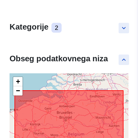
Kategorije
2
keyboard_arrow_down
Obseg podatkovnega niza
keyboard_arrow_up
+
−