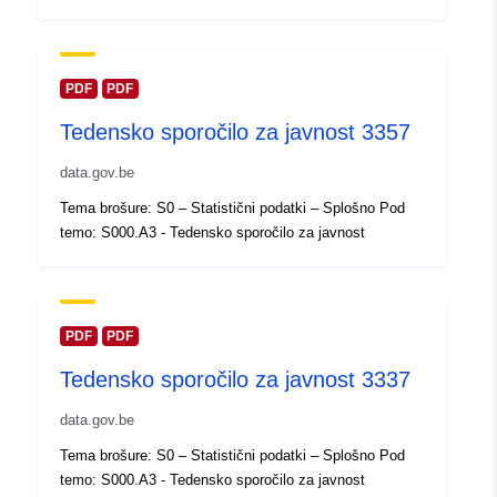
Posodobljeno na spletišču Data.e
30 July 2026
Prostorski:
Usklajuje:
[ [ 2.54, 51.51 ], [
PDF
PDF
6.41, 51.51 ], [ 6.41, 49.49 ], [
Tedensko sporočilo za javnost 3357
2.54, 49.49 ], [ 2.54, 51.51 ] ]
Tip:
Polygon
data.gov.be
Tema brošure: S0 – Statistični podatki – Splošno Pod
Identifikatorji:
Q23782#ID
temo: S000.A3 - Tedensko sporočilo za javnost
uriRef:
http://data.europa.eu/88u/dataset/
id
PDF
PDF
Pravice za
public
Tedensko sporočilo za javnost 3337
dostop:
data.gov.be
Časovna
01 January 2012
Tema brošure: S0 – Statistični podatki – Splošno Pod
pokritost:
 -
31 December 2012
temo: S000.A3 - Tedensko sporočilo za javnost