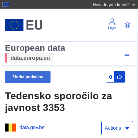
How do you know?
Login
European data
data.europa.eu
0
Zbirka podatkov
Tedensko sporočilo za
javnost 3353
data.gov.be
Actions