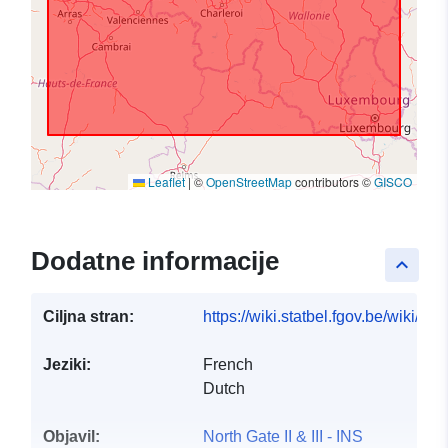
Leaflet
|
©
OpenStreetMap
contributors ©
GISCO
Dodatne informacije
keyboard_arrow_up
Ciljna stran:
https://wiki.statbel.fgov.be/wiki/I
Jeziki:
French
Dutch
Objavil:
North Gate II & III - INS