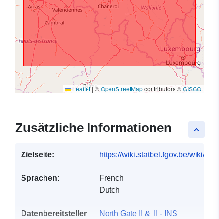
Leaflet
|
©
OpenStreetMap
contributors ©
GISCO
Zusätzliche Informationen
keyboard_arrow_up
Zielseite:
https://wiki.statbel.fgov.be/wiki/I
Sprachen:
French
Dutch
Datenbereitsteller
North Gate II & III - INS