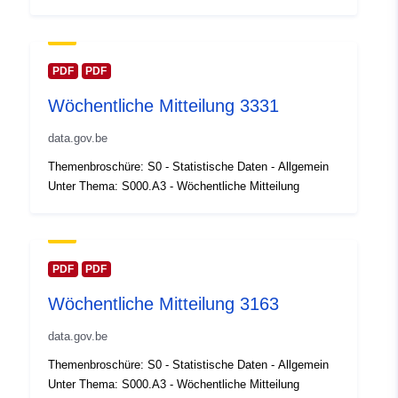
30 July 2026
Gebiet:
Koordinaten:
[ [ 2.54, 51.51 ],
[ 6.41, 51.51 ], [ 6.41, 49.49 ],
PDF
PDF
[ 2.54, 49.49 ], [ 2.54, 51.51 ]
Wöchentliche Mitteilung 3331
]
Typ:
Polygon
data.gov.be
Themenbroschüre: S0 - Statistische Daten - Allgemein
Identifikatoren:
Q23790#ID
Unter Thema: S000.A3 - Wöchentliche Mitteilung
uriRef:
http://data.europa.eu/88u/dataset/
id
PDF
PDF
Zugangsrechte:
public
Wöchentliche Mitteilung 3163
Zeitliche
01 January 2012
data.gov.be
Abdeckung:
 -
31 December 2012
Themenbroschüre: S0 - Statistische Daten - Allgemein
Unter Thema: S000.A3 - Wöchentliche Mitteilung