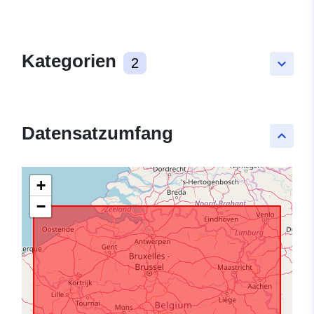
Kategorien
2
keyboard_arrow_down
Datensatzumfang
keyboard_arrow_up
+
−