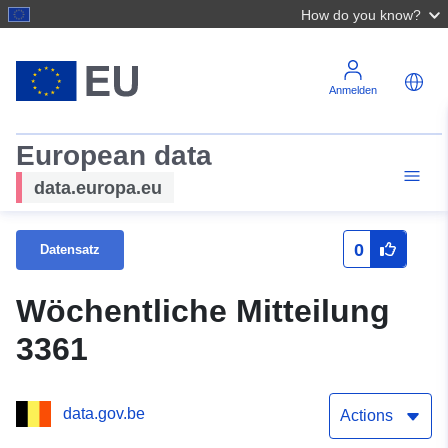
How do you know?
Anmelden
European data
data.europa.eu
0
Datensatz
Wöchentliche Mitteilung
3361
data.gov.be
Actions