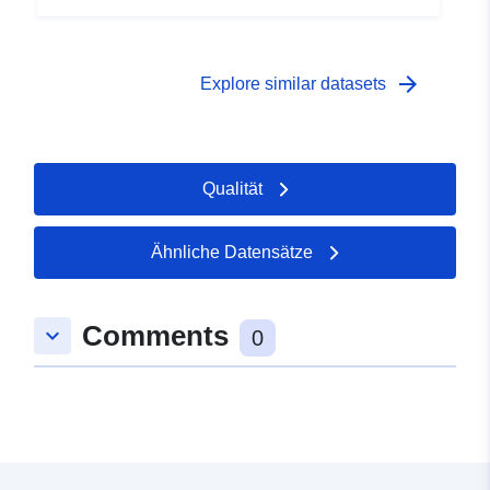
arrow_forward
Explore similar datasets
Qualität
Ähnliche Datensätze
Comments
keyboard_arrow_down
0