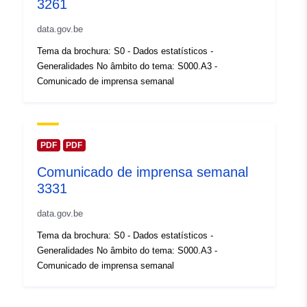
Registo do
3261
Acrescentado à data.europa.eu:
catálogo:
14 February 2024
data.gov.be
Atualizado em data.europa.eu:
Tema da brochura: S0 - Dados estatísticos -
30 July 2026
Generalidades No âmbito do tema: S000.A3 -
Comunicado de imprensa semanal
Espacial:
Coordenadas:
[ [ 2.54, 51.51
], [ 6.41, 51.51 ], [ 6.41, 49.49
], [ 2.54, 49.49 ], [ 2.54, 51.51
] ]
PDF
PDF
Tipo:
Polygon
Comunicado de imprensa semanal
3331
Identificadores:
Q23790#ID
data.gov.be
uriRef:
http://data.europa.eu/88u/dataset/
Tema da brochura: S0 - Dados estatísticos -
id
Generalidades No âmbito do tema: S000.A3 -
Comunicado de imprensa semanal
Direitos de
public
acesso: