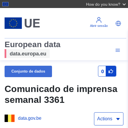
How do you know?
Abrir sessão
European data
data.europa.eu
0
Conjunto de dados
Comunicado de imprensa
semanal 3361
data.gov.be
Actions