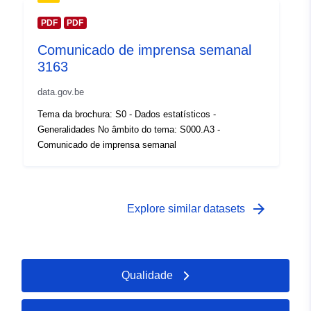
Zakres czasowy:
01 January 2012
PDF
PDF
 -
31 December 2012
Comunicado de imprensa semanal
3163
data.gov.be
Tema da brochura: S0 - Dados estatísticos -
Generalidades No âmbito do tema: S000.A3 -
Comunicado de imprensa semanal
arrow_forward
Explore similar datasets
Qualidade