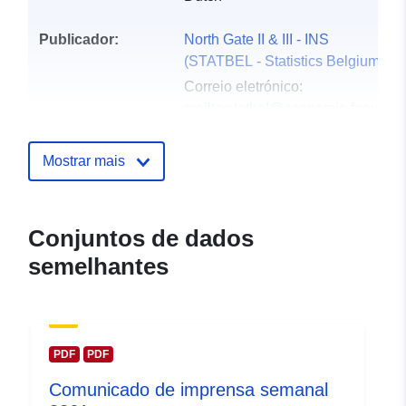
Publicador:
North Gate II & III - INS
(STATBEL - Statistics Belgium)
Correio eletrónico:
mailto:statbel@economie.fgov.be
Página inicial:
https://statbel.fgov.be/
Mostrar mais
Pontos de
Statbel (Direction générale
contacto:
Statistique - Statistics Belgium)
Conjuntos de dados
Correio eletrónico:
semelhantes
mailto:statbel@economie.fgov.be
URL:
https://statbel.fgov.be/fr
https://statbel.fgov.be/nl
https://statbel.fgov.be/de
PDF
PDF
https://statbel.fgov.be/en
Comunicado de imprensa semanal