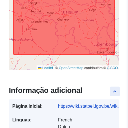
Leaflet
|
©
OpenStreetMap
contributors ©
GISCO
Informação adicional
keyboard_arrow_up
Página inicial:
https://wiki.statbel.fgov.be/wiki/I
Línguas:
French
Dutch