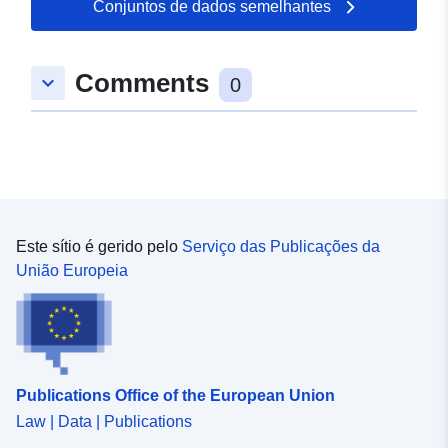
Conjuntos de dados semelhantes
Comments
keyboard_arrow_down
0
Este sítio é gerido pelo
Serviço das Publicações da
União Europeia
Publications Office of the European Union
Law | Data | Publications