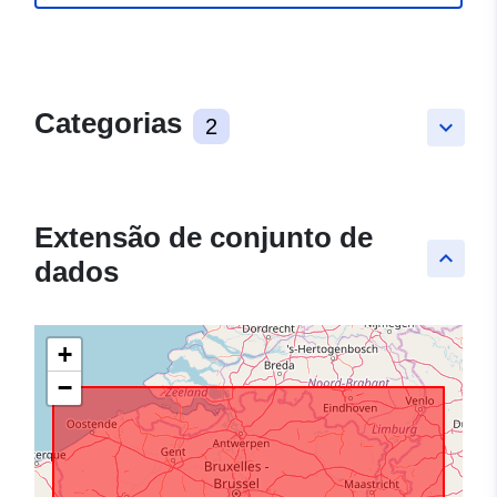
Categorias
2
keyboard_arrow_down
Extensão de conjunto de
keyboard_arrow_up
dados
+
−