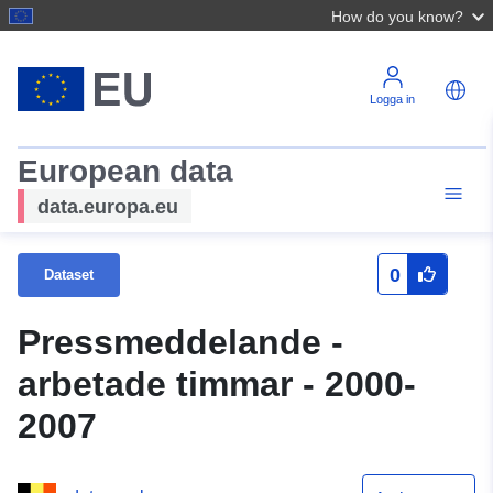
How do you know?
Logga in
European data
data.europa.eu
0
Dataset
Pressmeddelande -
arbetade timmar - 2000-
2007