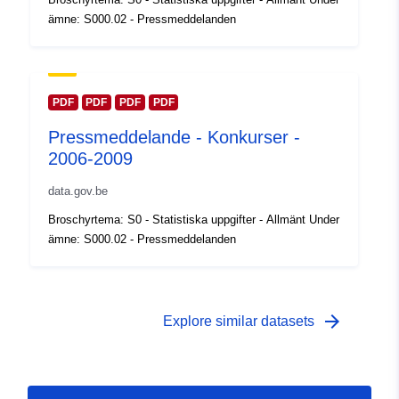
Typ:
Polygon
ämne: S000.02 - Pressmeddelanden
Identifierare:
Q23870#ID
uriRef:
http://data.europa.eu/88u/dataset/
PDF
PDF
PDF
PDF
id
Pressmeddelande - Konkurser -
2006-2009
Åtkomsträttighete
public
r:
data.gov.be
Broschyrtema: S0 - Statistiska uppgifter - Allmänt Under
ämne: S000.02 - Pressmeddelanden
arrow_forward
Explore similar datasets