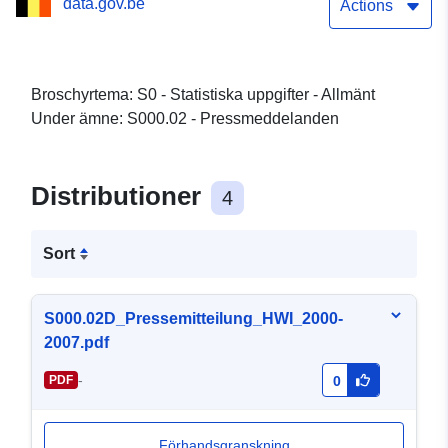
data.gov.be
Actions
Broschyrtema: S0 - Statistiska uppgifter - Allmänt
Under ämne: S000.02 - Pressmeddelanden
Distributioner
4
Sort
S000.02D_Pressemitteilung_HWI_2000-
2007.pdf
-
PDF
0
Förhandsgranskning