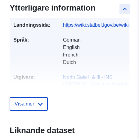
Ytterligare information
keyboard_arrow_up
Landningssida:
https://wiki.statbel.fgov.be/wiki/I
Språk:
German
English
French
Dutch
Utgivare:
North Gate II & III - INS
(STATBEL - Statistics Belgium)
E-postadress:
mailto:statbel@economie.fgov.be
Visa mer
Webbplats:
https://statbel.fgov.be/
Liknande dataset
Kontaktpunkter:
Statbel (Directorate General