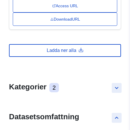
Access URL
DownloadURL
Ladda ner alla
Kategorier
2
keyboard_arrow_down
Datasetsomfattning
keyboard_arrow_up