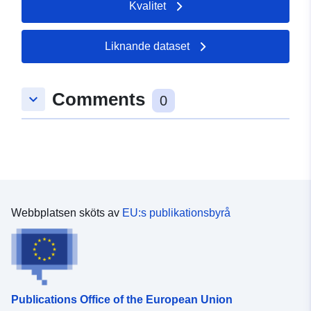
Kvalitet
Liknande dataset
Comments
keyboard_arrow_down
0
Webbplatsen sköts av
EU:s publikationsbyrå
Publications Office of the European Union