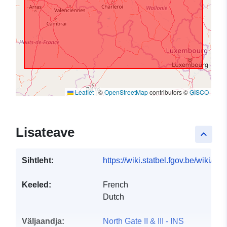
Leaflet
|
©
OpenStreetMap
contributors ©
GISCO
Lisateave
keyboard_arrow_up
Sihtleht:
https://wiki.statbel.fgov.be/wiki/It
Keeled:
French
Dutch
Väljaandja:
North Gate II & III - INS