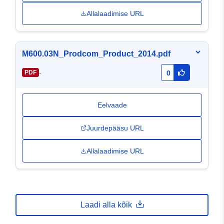
Allalaadimise URL
M600.03N_Prodcom_Product_2014.pdf
-
PDF
0
Eelvaade
Juurdepääsu URL
Allalaadimise URL
Laadi alla kõik