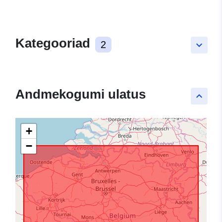
Kategooriad
2
keyboard_arrow_down
Andmekogumi ulatus
keyboard_arrow_up
+
−