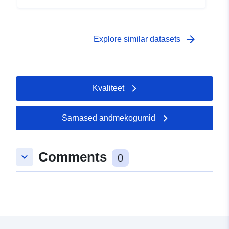
arrow_forward
Explore similar datasets
Kvaliteet
Sarnased andmekogumid
Comments
keyboard_arrow_down
0