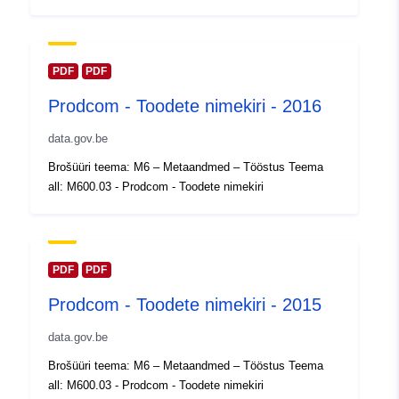
30 July 2026
Geograafiline
Koordinaadid:
[ [ 2.54, 51.51
ulatus:
], [ 6.41, 51.51 ], [ 6.41, 49.49
PDF
PDF
], [ 2.54, 49.49 ], [ 2.54, 51.51
Prodcom - Toodete nimekiri - 2016
] ]
Tüüp:
Polygon
data.gov.be
Brošüüri teema: M6 – Metaandmed – Tööstus Teema
Identifikaatorid:
Q3026#ID
all: M600.03 - Prodcom - Toodete nimekiri
uriRef:
http://data.europa.eu/88u/dataset/
id
PDF
PDF
Juurdepääsuõigu
public
Prodcom - Toodete nimekiri - 2015
sed:
data.gov.be
Ajaline katvus:
01 January 2014
Brošüüri teema: M6 – Metaandmed – Tööstus Teema
 -
31 December 2014
all: M600.03 - Prodcom - Toodete nimekiri