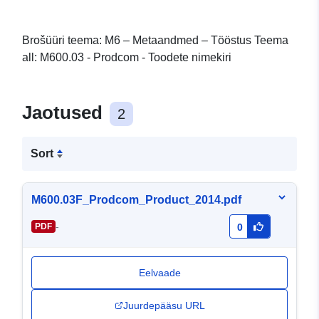
Brošüüri teema: M6 – Metaandmed – Tööstus Teema
all: M600.03 - Prodcom - Toodete nimekiri
Jaotused
2
Sort
M600.03F_Prodcom_Product_2014.pdf
-
PDF
0
Eelvaade
Juurdepääsu URL