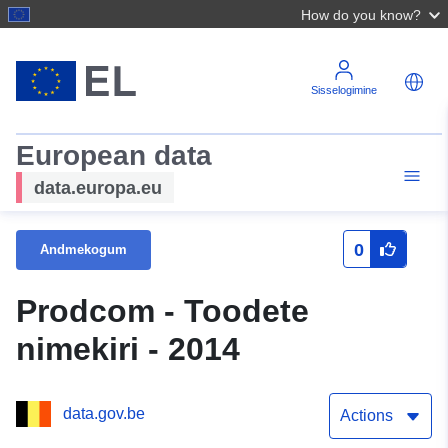
How do you know?
Sisselogimine
European data
data.europa.eu
0
Andmekogum
Prodcom - Toodete
nimekiri - 2014
data.gov.be
Actions