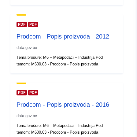
Ažurirano na temelju podataka.eu
30 July 2026
PDF
PDF
Prostorno:
Koordinate:
[ [ 2.54, 51.51 ], [
Prodcom - Popis proizvoda - 2012
6.41, 51.51 ], [ 6.41, 49.49 ], [
2.54, 49.49 ], [ 2.54, 51.51 ] ]
data.gov.be
Tip:
Polygon
Tema brošure: M6 – Metapodaci – Industrija Pod
temom: M600.03 - Prodcom - Popis proizvoda
Identifikatori:
Q3048#ID
uriRef:
http://data.europa.eu/88u/dataset/
id
PDF
PDF
Prodcom - Popis proizvoda - 2016
Prava pristupa:
public
data.gov.be
Vremenska
01 January 2017
Tema brošure: M6 – Metapodaci – Industrija Pod
pokrivenost:
 -
31 December 2017
temom: M600.03 - Prodcom - Popis proizvoda