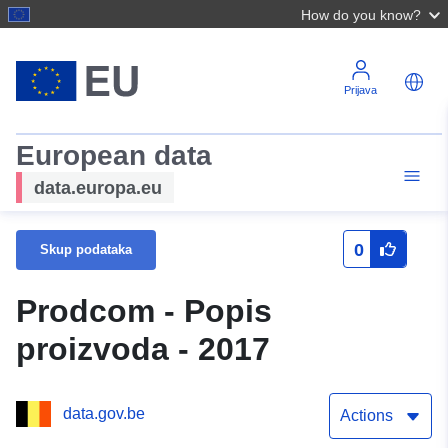
How do you know?
Prijava
European data
data.europa.eu
0
Skup podataka
Prodcom - Popis
proizvoda - 2017
data.gov.be
Actions