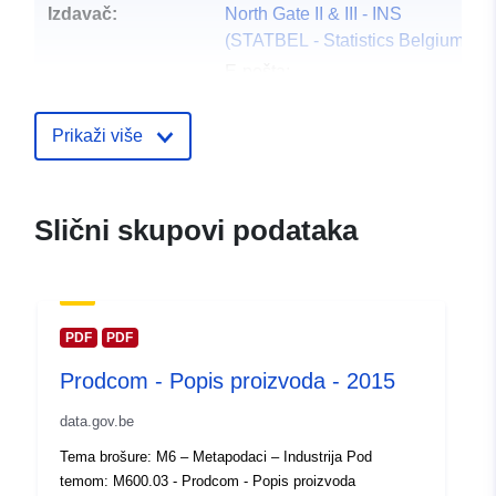
Izdavač:
North Gate II & III - INS
(STATBEL - Statistics Belgium)
E-pošta:
mailto:statbel@economie.fgov.be
Početna stranica:
Prikaži više
https://statbel.fgov.be/
Kontaktna točka:
Statbel (Direction générale
Slični skupovi podataka
Statistique - Statistics Belgium)
E-pošta:
mailto:statbel@economie.fgov.be
URL:
https://statbel.fgov.be/nl
PDF
PDF
https://statbel.fgov.be/fr
Prodcom - Popis proizvoda - 2015
https://statbel.fgov.be/de
https://statbel.fgov.be/en
data.gov.be
Tema brošure: M6 – Metapodaci – Industrija Pod
Kataloški
Dodano u data.europa.eu:
05 Nov
temom: M600.03 - Prodcom - Popis proizvoda
registar:
2025