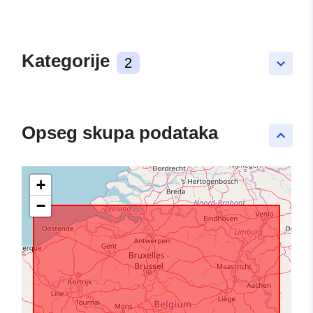
Kategorije
2
keyboard_arrow_down
Opseg skupa podataka
keyboard_arrow_up
+
−