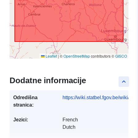
Leaflet
|
©
OpenStreetMap
contributors ©
GISCO
Dodatne informacije
keyboard_arrow_up
Odredišna
https://wiki.statbel.fgov.be/wiki/It
stranica:
Jezici:
French
Dutch