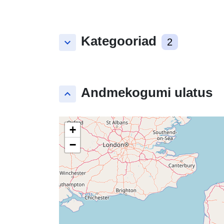
Kategooriad
keyboard_arrow_down
2
Andmekogumi ulatus
keyboard_arrow_up
+
−