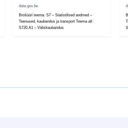
data.gov.be
d
Brošüüri teema: S7 – Statistilised andmed –
B
Teenused, kaubandus ja transport Teema all:
T
S720.A1 – Väliskaubandus
S