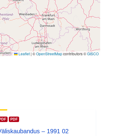
 -
31 December 1991
Leaflet
|
©
OpenStreetMap
contributors ©
GISCO
PDF
PDF
Väliskaubandus – 1991 02