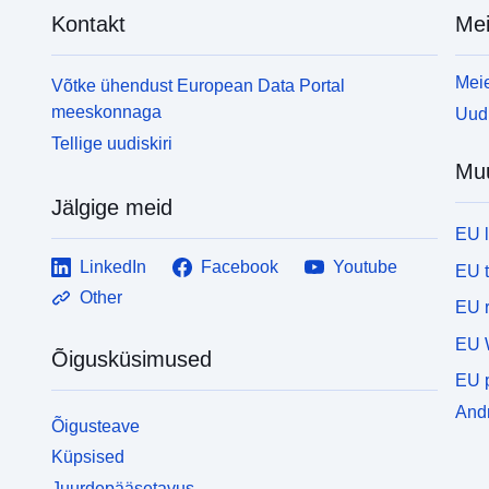
Kontakt
Mei
Meie
Võtke ühendust European Data Portal
meeskonnaga
Uudi
Tellige uudiskiri
Mu
Jälgige meid
EU 
LinkedIn
Facebook
Youtube
EU 
Other
EU r
EU 
Õigusküsimused
EU p
Andm
Õigusteave
Küpsised
Juurdepääsetavus