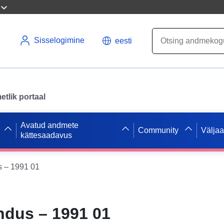
Sisselogimine
eesti
tlik portaal
Avatud andmete
Community
Välja
kättesaadavus
 – 1991 01
ndus – 1991 01