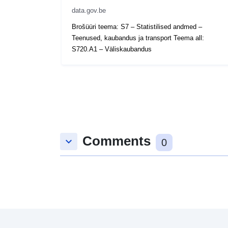
data.gov.be
Brošüüri teema: S7 – Statistilised andmed –
Teenused, kaubandus ja transport Teema all:
S720.A1 – Väliskaubandus
Comments
keyboard_arrow_down
0