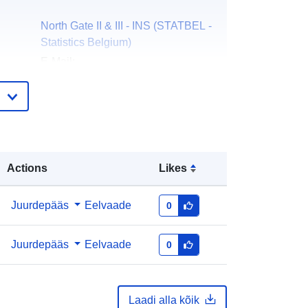
North Gate II & III - INS (STATBEL -
Statistics Belgium)
E-Mail:
mailto:statbel@economie.fgov.be
Koduleht:
https://statbel.fgov.be/
id:
Statbel (Algemene Directie
Statistiek - Statistics Belgium)
Actions
Likes
E-Mail:
mailto:statbel@economie.fgov.be
URL:
https://statbel.fgov.be/de
Juurdepääs
Eelvaade
0
https://statbel.fgov.be/fr
https://statbel.fgov.be/nl
Juurdepääs
Eelvaade
0
https://statbel.fgov.be/en
e:
Lisatud andmetele.europa.eu:
29 April
Laadi alla kõik
2026