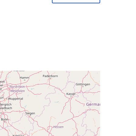
Ajakohastatud veebisaidil Data.europa.eu:
30 July 2026
Koordinaadid:
[ [ 2.54, 51.51 ], [ 6.41,
51.51 ], [ 6.41, 49.49 ], [ 2.54, 49.49 ],
[ 2.54, 51.51 ] ]
Tüüp:
Polygon
id:
Q35860#ID
http://data.europa.eu/88u/dataset/q3
5860-id
õigu
public
s:
01 January 1991