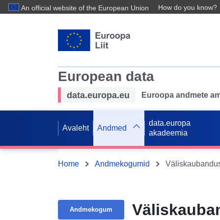
How do you know?
An official website of the European Union
European data
data.europa.eu
Euroopa andmete ame
data.europa
Avaleht
Andmed
akadeemia
Home
Andmekogumid
Väliskaubandus
Väliskauba
Andmekogum