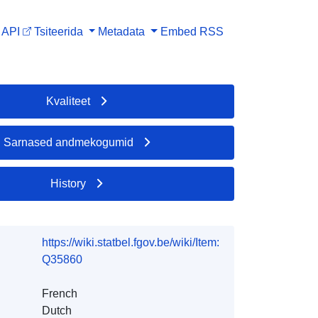
API
Tsiteerida
Metadata
Embed
RSS
Kvaliteet
Sarnased andmekogumid
History
https://wiki.statbel.fgov.be/wiki/Item:
Q35860
French
Dutch