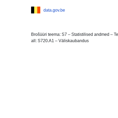
data.gov.be
Brošüüri teema: S7 – Statistilised andmed – 
all: S720.A1 – Väliskaubandus