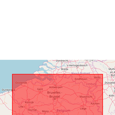
Geograafiline
ulatus:
Identifikaator
uriRef:
Juurdepääsu
sed:
Ajaline katvu