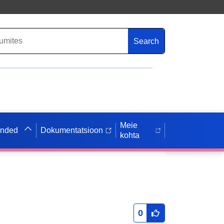
Search
Meie
anded
Dokumentatsioon
kohta
0