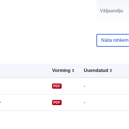
Väljaandja:
Näita rohkem
Kontaktpunkt
Vorming
Uuendatud
-
PDF
-
PDF
Kataloogi kirj