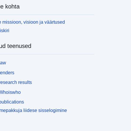
e kohta
 missioon, visioon ja väärtused
skiri
ud teenused
law
tenders
esearch results
Whoiswho
ublications
epakkuja liidese sisselogimine