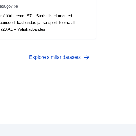
ata.gov.be
rošüüri teema: S7 – Statistilised andmed –
eenused, kaubandus ja transport Teema all:
720.A1 – Väliskaubandus
arrow_forward
Explore similar datasets