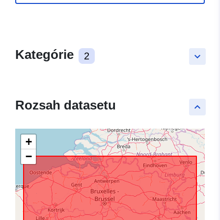
Kategórie
2
keyboard_arrow_down
Rozsah datasetu
keyboard_arrow_up
+
−