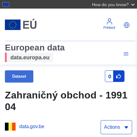
How do you know?
Prihlásiť
European data
data.europa.eu
0
Dataset
Zahraničný obchod - 1991
04
data.gov.be
Actions