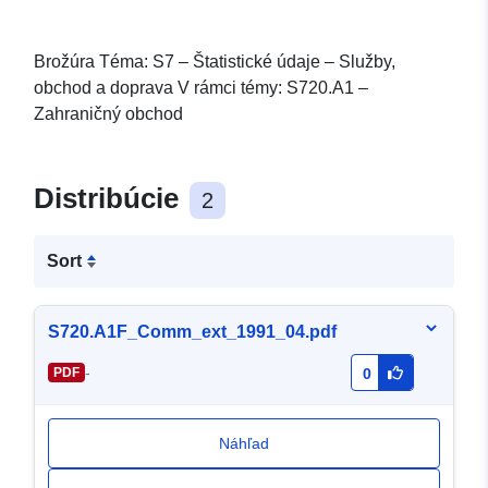
Brožúra Téma: S7 – Štatistické údaje – Služby,
obchod a doprava V rámci témy: S720.A1 –
Zahraničný obchod
Distribúcie
2
Sort
S720.A1F_Comm_ext_1991_04.pdf
-
PDF
0
Náhľad