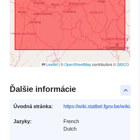
Leaflet
|
©
OpenStreetMap
contributors ©
GISCO
Ďalšie informácie
keyboard_arrow_up
Úvodná stránka:
https://wiki.statbel.fgov.be/wiki/I
Jazyky:
French
Dutch