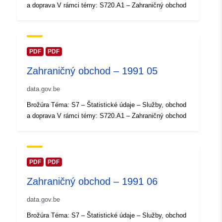
a doprava V rámci témy: S720.A1 – Zahraničný obchod
záznam:
Aktualizované na základe údajov.
30 July 2026
Zemepisné
Súradnice:
[ [ 2.54, 51.51 ], [
PDF
PDF
pokrytie:
6.41, 51.51 ], [ 6.41, 49.49 ], [
Zahraničný obchod – 1991 05
2.54, 49.49 ], [ 2.54, 51.51 ] ]
Typ:
Polygon
data.gov.be
Brožúra Téma: S7 – Štatistické údaje – Služby, obchod
Identifikátory:
Q35863#ID
a doprava V rámci témy: S720.A1 – Zahraničný obchod
uriRef:
http://data.europa.eu/88u/dataset/
id
PDF
PDF
Prístupové práva:
public
Zahraničný obchod – 1991 06
Časové pokrytie:
01 January 1991
data.gov.be
 -
31 December 1991
Brožúra Téma: S7 – Štatistické údaje – Služby, obchod