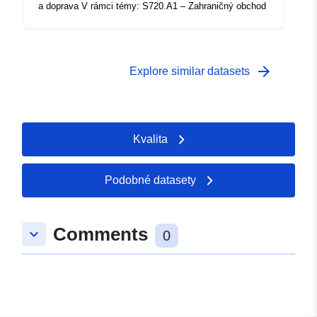
a doprava V rámci témy: S720.A1 – Zahraničný obchod
arrow_forward
Explore similar datasets
Kvalita
Podobné datasety
Comments
keyboard_arrow_down
0