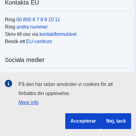
Kontakta EU
Ring
00 800 6 7 8 9 10 11
Ring
andra nummer
Skriv till oss via
kontaktformuläret
Besök ett
EU-centrum
Sociala medier
Hitta oss i
sociala medier
På den här sidan använder vi cookies för att
förbättra din upplevelse.
EU:s institutioner och organ
More info
Hitta alla EU-institutioner och EU-organ
Accepterar
Nej, tack