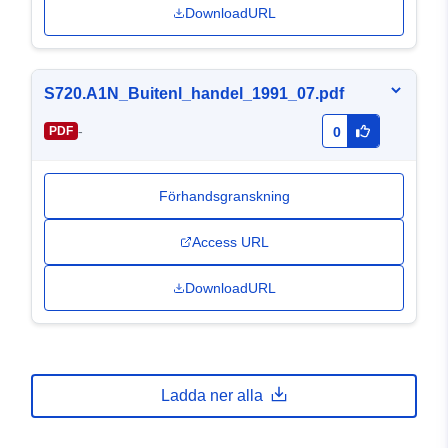
DownloadURL
S720.A1N_Buitenl_handel_1991_07.pdf
-
PDF
0
Förhandsgranskning
Access URL
DownloadURL
Ladda ner alla