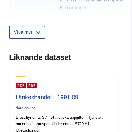
E-postadress:
mailto:statbel@economie.fgov.be
Webbplats:
https://statbel.fgov.be/
Visa mer
Kontaktpunkter:
Statbel (Algemene Directie
Statistiek - Statistics Belgium)
Liknande dataset
E-postadress:
mailto:statbel@economie.fgov.be
Webbadress:
https://statbel.fgov.be/fr
PDF
PDF
https://statbel.fgov.be/nl
Utrikeshandel - 1991 09
https://statbel.fgov.be/de
https://statbel.fgov.be/en
data.gov.be
Broschyrtema: S7 - Statistiska uppgifter - Tjänster,
Katalogregister:
Läggs till i data.europa.eu:
29
handel och transport Under ämne: S720.A1 –
April 2026
Utrikeshandel