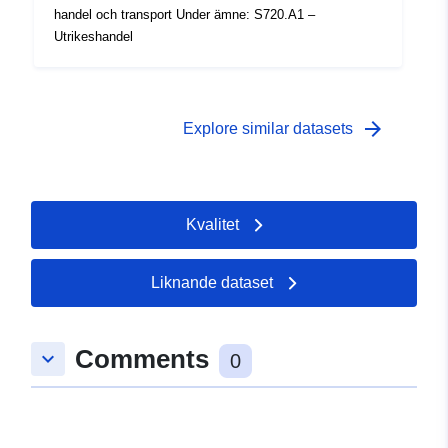
 -
31 December 1991
handel och transport Under ämne: S720.A1 –
Utrikeshandel
arrow_forward
Explore similar datasets
Kvalitet
Liknande dataset
Comments
keyboard_arrow_down
0