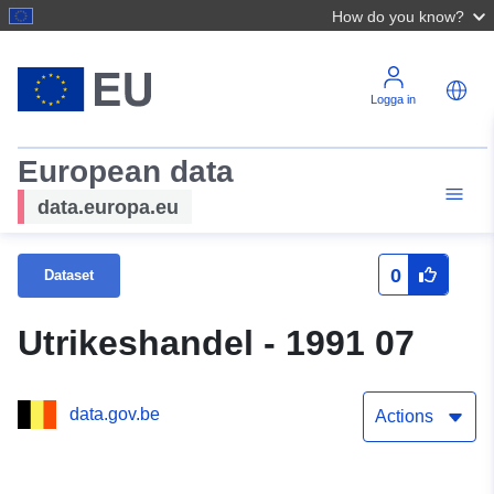
How do you know?
Logga in
European data
data.europa.eu
0
Dataset
Utrikeshandel - 1991 07
data.gov.be
Actions