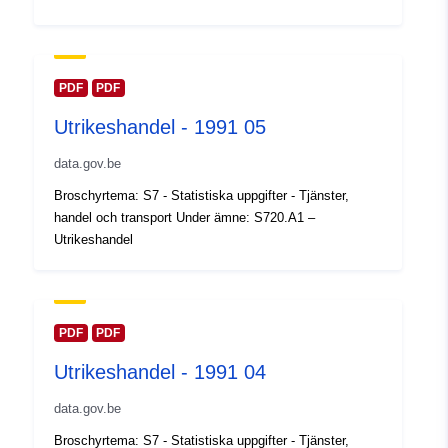
Uppdaterad på data.europa.eu:
30 July 2026
Spatial:
Koordinater:
[ [ 2.54, 51.51 ],
PDF
PDF
[ 6.41, 51.51 ], [ 6.41, 49.49 ],
Utrikeshandel - 1991 05
[ 2.54, 49.49 ], [ 2.54, 51.51 ]
]
data.gov.be
Typ:
Polygon
Broschyrtema: S7 - Statistiska uppgifter - Tjänster,
handel och transport Under ämne: S720.A1 –
Identifierare:
Q35866#ID
Utrikeshandel
uriRef:
http://data.europa.eu/88u/dataset/
id
PDF
PDF
Åtkomsträttighete
public
Utrikeshandel - 1991 04
r:
data.gov.be
Tidsperiod:
01 January 1991
Broschyrtema: S7 - Statistiska uppgifter - Tjänster,