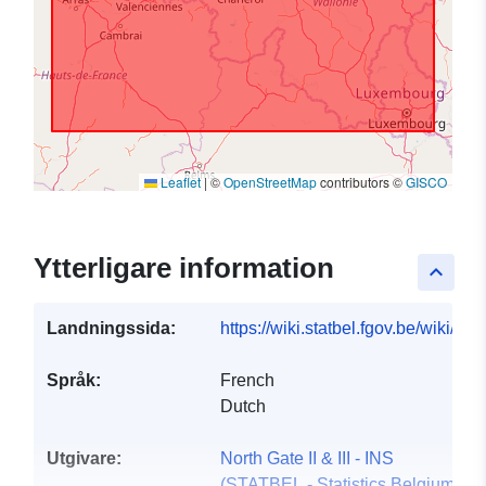
Leaflet
|
©
OpenStreetMap
contributors ©
GISCO
Ytterligare information
keyboard_arrow_up
Landningssida:
https://wiki.statbel.fgov.be/wiki/I
Språk:
French
Dutch
Utgivare:
North Gate II & III - INS
(STATBEL - Statistics Belgium)