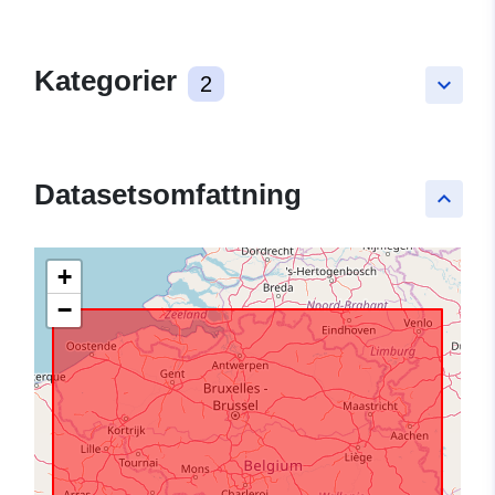
Kategorier
2
keyboard_arrow_down
Datasetsomfattning
keyboard_arrow_up
+
−