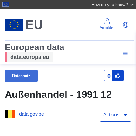
How do you know?
Anmelden
European data
data.europa.eu
0
Datensatz
Außenhandel - 1991 12
data.gov.be
Actions