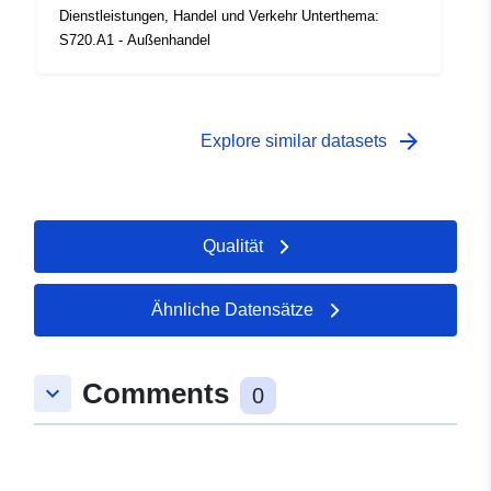
Dienstleistungen, Handel und Verkehr Unterthema:
S720.A1 - Außenhandel
arrow_forward
Explore similar datasets
Qualität
Ähnliche Datensätze
Comments
keyboard_arrow_down
0