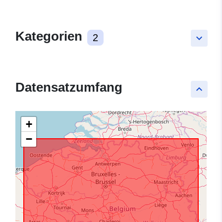
Kategorien
2
keyboard_arrow_down
Datensatzumfang
keyboard_arrow_up
+
−