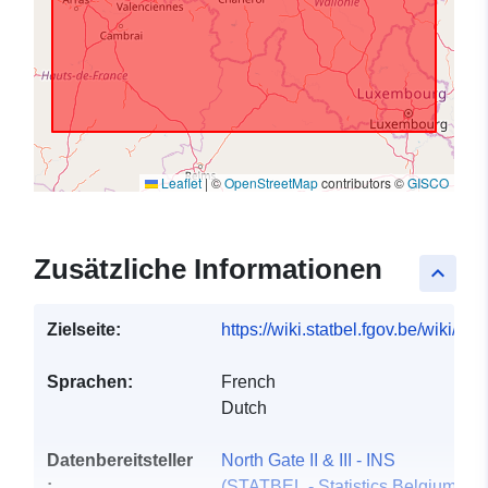
Leaflet
|
©
OpenStreetMap
contributors ©
GISCO
Zusätzliche Informationen
keyboard_arrow_up
Zielseite:
https://wiki.statbel.fgov.be/wiki/I
Sprachen:
French
Dutch
Datenbereitsteller
North Gate II & III - INS
:
(STATBEL - Statistics Belgium)