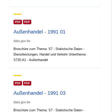
Gebiet:
Koordinaten:
[ [ 2.54, 51.51 ],
[ 6.41, 51.51 ], [ 6.41, 49.49 ],
[ 2.54, 49.49 ], [ 2.54, 51.51 ]
PDF
PDF
]
Außenhandel - 1991 01
Typ:
Polygon
data.gov.be
Identifikatoren:
Q35871#ID
Broschüre zum Thema: S7 - Statistische Daten -
Dienstleistungen, Handel und Verkehr Unterthema:
uriRef:
http://data.europa.eu/88u/dataset/
S720.A1 - Außenhandel
id
Zugangsrechte:
public
PDF
PDF
Zeitliche
01 January 1991
Außenhandel - 1991 03
Abdeckung:
 -
31 December 1991
data.gov.be
Broschüre zum Thema: S7 - Statistische Daten -