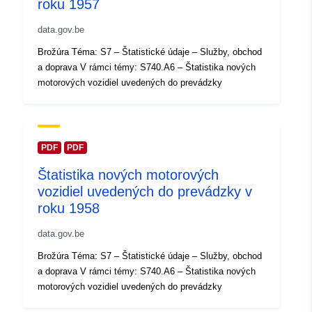
roku 1957
Katalógový
Pridané k údajom.europa.eu:
29 A
data.gov.be
záznam:
Aktualizované na základe údajov.
Brožúra Téma: S7 – Štatistické údaje – Služby, obchod
30 July 2026
a doprava V rámci témy: S740.A6 – Štatistika nových
motorových vozidiel uvedených do prevádzky
Zemepisné
Súradnice:
[ [ 2.54, 51.51 ], [
pokrytie:
6.41, 51.51 ], [ 6.41, 49.49 ], [
2.54, 49.49 ], [ 2.54, 51.51 ] ]
PDF
PDF
Typ:
Polygon
Štatistika nových motorových
Identifikátory:
Q35882#ID
vozidiel uvedených do prevádzky v
roku 1958
uriRef:
http://data.europa.eu/88u/dataset/
data.gov.be
id
Brožúra Téma: S7 – Štatistické údaje – Služby, obchod
Prístupové práva:
public
a doprava V rámci témy: S740.A6 – Štatistika nových
motorových vozidiel uvedených do prevádzky
Časové pokrytie:
01 January 1953