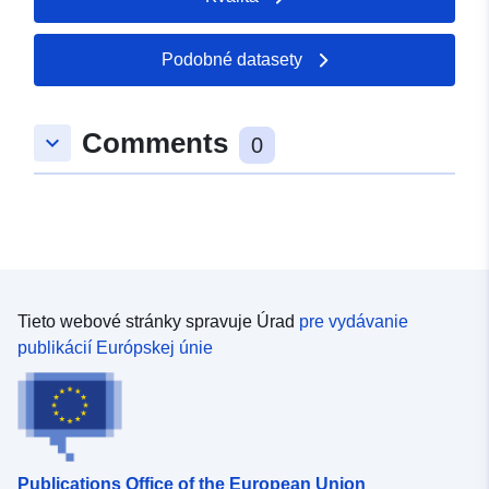
Podobné datasety
Comments
keyboard_arrow_down
0
Tieto webové stránky spravuje Úrad
pre vydávanie
publikácií Európskej únie
Publications Office of the European Union