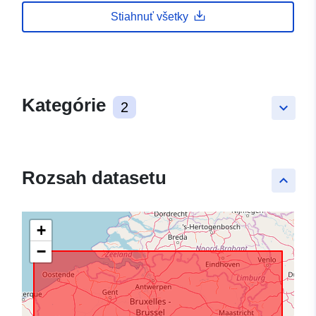
Stiahnuť všetky
Kategórie
2
keyboard_arrow_down
Rozsah datasetu
keyboard_arrow_up
+
−