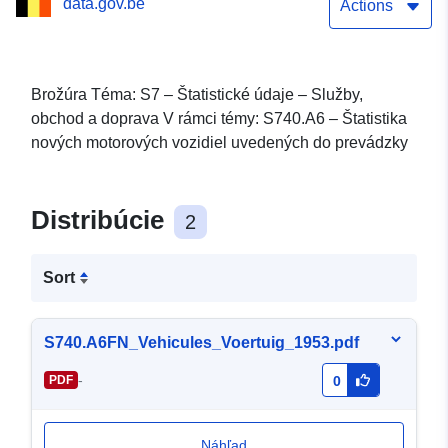
data.gov.be
Actions
Brožúra Téma: S7 – Štatistické údaje – Služby,
obchod a doprava V rámci témy: S740.A6 – Štatistika
nových motorových vozidiel uvedených do prevádzky
Distribúcie
2
Sort
S740.A6FN_Vehicules_Voertuig_1953.pdf
-
PDF
0
Náhľad