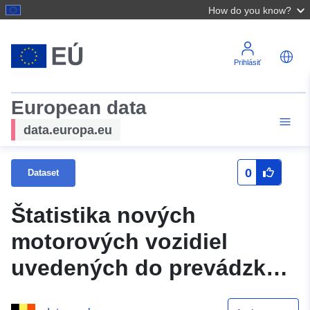
How do you know?
Prihlásiť
European data
data.europa.eu
0
Dataset
Štatistika nových
motorových vozidiel
uvedených do prevádzky v
roku 1953