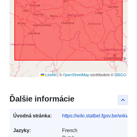
Leaflet
|
©
OpenStreetMap
contributors ©
GISCO
Ďalšie informácie
keyboard_arrow_up
Úvodná stránka:
https://wiki.statbel.fgov.be/wiki/I
Jazyky:
French