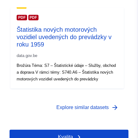
 -
31 December 1953
PDF
PDF
Štatistika nových motorových
vozidiel uvedených do prevádzky v
roku 1959
data.gov.be
Brožúra Téma: S7 – Štatistické údaje – Služby, obchod
a doprava V rámci témy: S740.A6 – Štatistika nových
motorových vozidiel uvedených do prevádzky
arrow_forward
Explore similar datasets
Kvalita