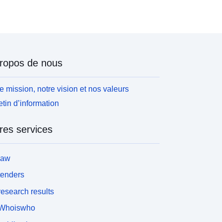
ropos de nous
e mission, notre vision et nos valeurs
etin d’information
res services
law
tenders
esearch results
Whoiswho