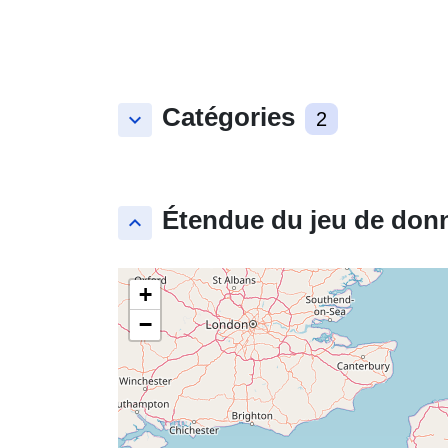
Catégories
keyboard_arrow_down
2
Étendue du jeu de don
keyboard_arrow_up
+
−