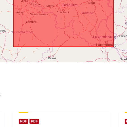
Couverture
temporelle:
s
PDF
PDF