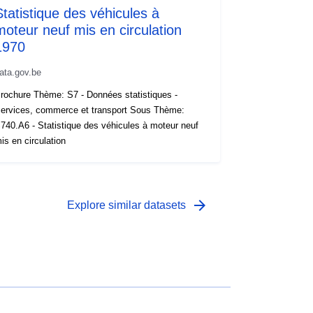
Statistique des véhicules à
moteur neuf mis en circulation
1970
ata.gov.be
rochure Thème: S7 - Données statistiques -
ervices, commerce et transport Sous Thème:
740.A6 - Statistique des véhicules à moteur neuf
is en circulation
arrow_forward
Explore similar datasets