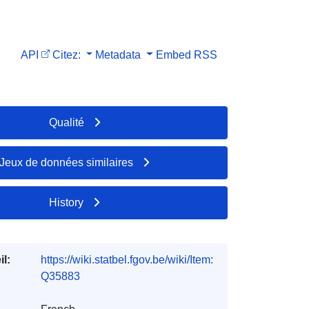
API
Citez:
Metadata
Embed
RSS
Qualité
Jeux de données similaires
History
l:
https://wiki.statbel.fgov.be/wiki/Item:
Q35883