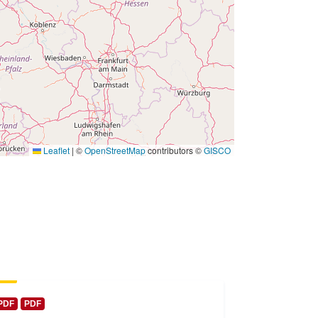
01 January 1954
 -
31 December 1954
Leaflet
|
©
OpenStreetMap
contributors ©
GISCO
PDF
PDF