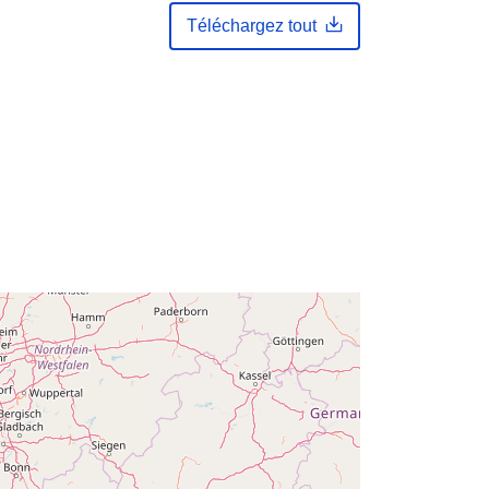
Téléchargez tout
u du
Ajoutée à data.europa.eu:
29 April
2026
Mise à jour sur data.europa.eu:
30
July 2026
Coordonnées:
[ [ 2.54, 51.51 ], [ 6.41,
51.51 ], [ 6.41, 49.49 ], [ 2.54, 49.49 ],
[ 2.54, 51.51 ] ]
Type:
Polygon
s:
Q35883#ID
http://data.europa.eu/88u/dataset/q3
5883-id
s:
public