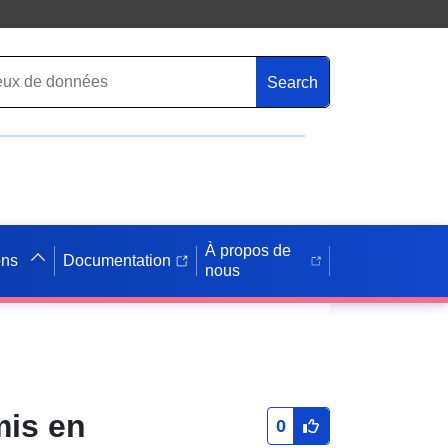
Search
À propos de
ons
Documentation
nous
mis en
0