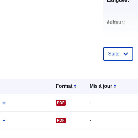
Langues:
éditeur:
Suite
Points de
contact:
Format
Mis à jour
-
PDF
-
PDF