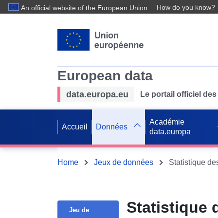
How do you know?
An official website of the European Union
European data
data.europa.eu
Le portail officiel 
Académie
Accueil
Données
data.europa
Home
Jeux de données
Statistique de
Statistique
Jeu de