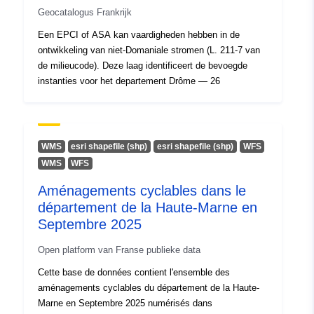
Geocatalogus Frankrijk
e:
Een EPCI of ASA kan vaardigheden hebben in de
Bestreken
01 January 1972
ontwikkeling van niet-Domaniale stromen (L. 211-7 van
tijdvak:
de milieucode). Deze laag identificeert de bevoegde
 -
31 December 2011
instanties voor het departement Drôme — 26
WMS
esri shapefile (shp)
esri shapefile (shp)
WFS
WMS
WFS
Aménagements cyclables dans le
département de la Haute-Marne en
Septembre 2025
Open platform van Franse publieke data
Cette base de données contient l'ensemble des
aménagements cyclables du département de la Haute-
Marne en Septembre 2025 numérisés dans