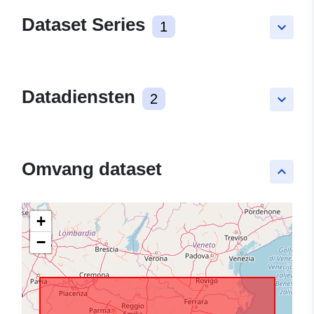
Dataset Series
1
keyboard_arrow_down
Datadiensten
2
keyboard_arrow_down
Omvang dataset
keyboard_arrow_up
+
−