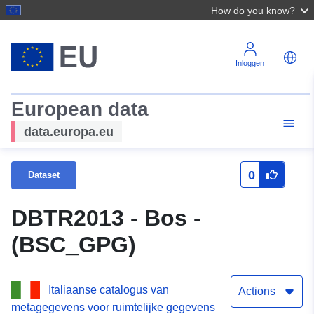
How do you know?
Inloggen
European data
data.europa.eu
0
Dataset
DBTR2013 - Bos -
(BSC_GPG)
Italiaanse catalogus van
Actions
metagegevens voor ruimtelijke gegevens