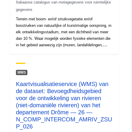
Italiaanse catalogus van metagegevens voor ruimtelijke
Ruimtelijk:
Coördinaten:
[ [ 9.172921,
gegevens
45.169558 ], [ 12.850398,
Terrein met boom- en/of struikvegetatie en/of
45.169558 ], [ 12.850398,
bosstruiken van natuurlijke of kunstmatige oorsprong, in
43.703388 ], [ 9.172921,
elk ontwikkelingsstadium, met een dichtheid van meer
43.703388 ], [ 9.172921,
dan 10 %. Waar mogelijk worden fysieke elementen die
45.169558 ] ]
in het gebied aanwezig zijn (muren, landafdelingen,
Soort:
Polygon
sloten, circulatiegebieden, enz.) gebruikt om het gebied
af te bakenen.
Herkomst :
La fonte primaria per
WMS
l'acquisizione degli oggetti è
costituita dal DB dell...
Kaartvisualisatieservice (WMS) van
de dataset: Bevoegdheidsgebied
Identificatoren:
r_emiro:DBTR2013:BSC_GPG
voor de ontwikkeling van rivieren
(niet-domaniële rivieren) van het
uriRef:
http://data.europa.eu/88u/dataset/
departement Drôme — 26 —
2016-05-03t100941
N_COMP_INTERCOM_AMRIV_ZSU
P_026
Opbouwfrequenti
unknown