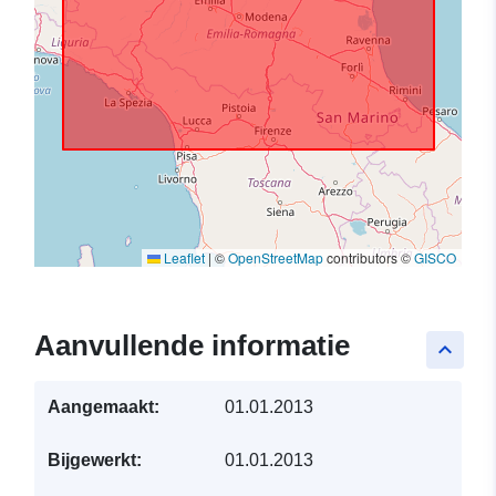
Leaflet
|
©
OpenStreetMap
contributors ©
GISCO
Aanvullende informatie
keyboard_arrow_up
Aangemaakt:
01.01.2013
Bijgewerkt:
01.01.2013