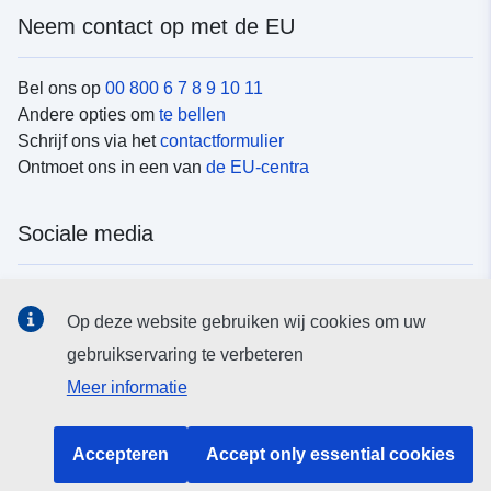
Neem contact op met de EU
Bel ons op
00 800 6 7 8 9 10 11
Andere opties om
te bellen
Schrijf ons via het
contactformulier
Ontmoet ons in een van
de EU-centra
Sociale media
Vind de van de EU
sociale-mediakanalen van de EU
Op deze website gebruiken wij cookies om uw
gebruikservaring te verbeteren
EU-instellingen en -organen
Meer informatie
Zoeken naar EU-instellingen en -organen
Accepteren
Accept only essential cookies