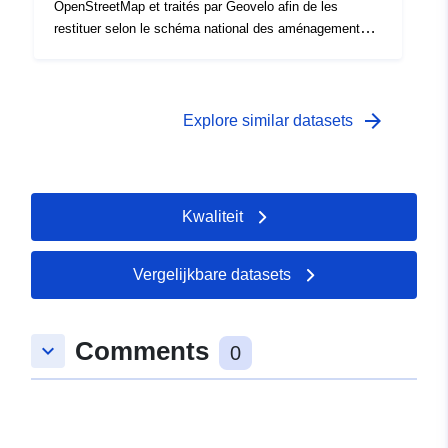
OpenStreetMap et traités par Geovelo afin de les
restituer selon le schéma national des aménagements
cyclables.
arrow_forward
Explore similar datasets
Kwaliteit
Vergelijkbare datasets
Comments
keyboard_arrow_down
0